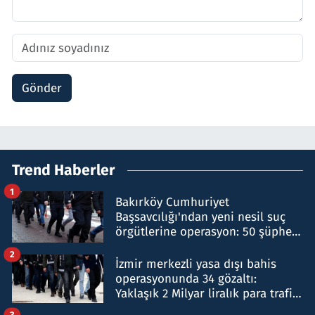
Gönder
Trend Haberler
1
Bakırköy Cumhuriyet
Başsavcılığı'ndan yeni nesil suç
örgütlerine operasyon: 50 şüpheli
hakkında gözaltı kararı
2
İzmir merkezli yasa dışı bahis
operasyonunda 34 gözaltı:
Yaklaşık 2 Milyar liralık para trafiği
tespit edildi
3