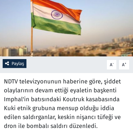
Resmi İlanlar
Rüya Tabirleri
Sağlık
Savunma Sanayi
Paylaş
-
+
A
A
Seçim 2023
NDTV televizyonunun haberine göre, şiddet
Spor
olaylarının devam ettiği eyaletin başkenti
Imphal'in batısındaki Koutruk kasabasında
Teknoloji ve Bilim
Kuki etnik grubuna mensup olduğu iddia
edilen saldırganlar, keskin nişancı tüfeği ve
Televizyon
dron ile bombalı saldırı düzenledi.