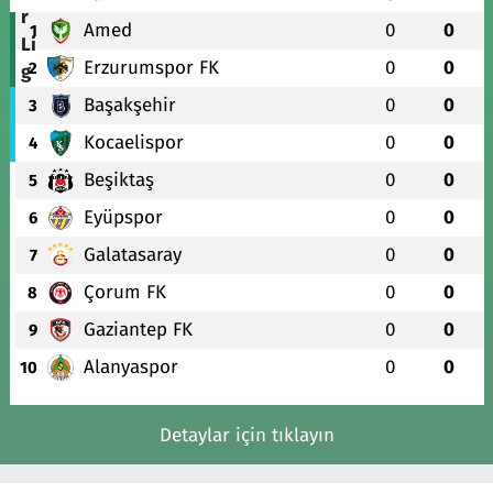
Amed
0
0
1
Erzurumspor FK
0
0
2
Başakşehir
0
0
3
Kocaelispor
0
0
4
Beşiktaş
0
0
5
Eyüpspor
0
0
6
Galatasaray
0
0
7
Çorum FK
0
0
8
Gaziantep FK
0
0
9
Alanyaspor
0
0
10
Detaylar için tıklayın