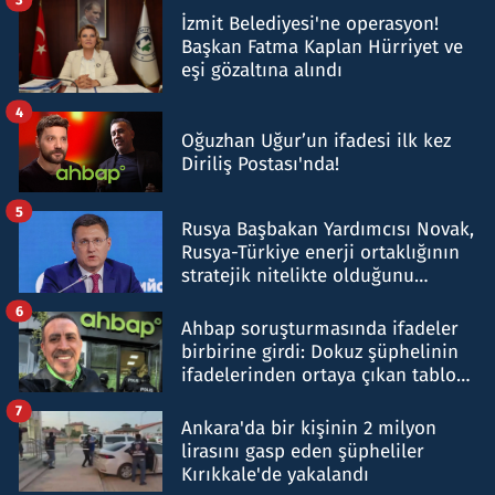
İzmit Belediyesi'ne operasyon!
Başkan Fatma Kaplan Hürriyet ve
eşi gözaltına alındı
4
Oğuzhan Uğur’un ifadesi ilk kez
Diriliş Postası'nda!
5
Rusya Başbakan Yardımcısı Novak,
Rusya-Türkiye enerji ortaklığının
stratejik nitelikte olduğunu
belirtti
6
Ahbap soruşturmasında ifadeler
birbirine girdi: Dokuz şüphelinin
ifadelerinden ortaya çıkan tablo
şok etti
7
Ankara'da bir kişinin 2 milyon
lirasını gasp eden şüpheliler
Kırıkkale'de yakalandı