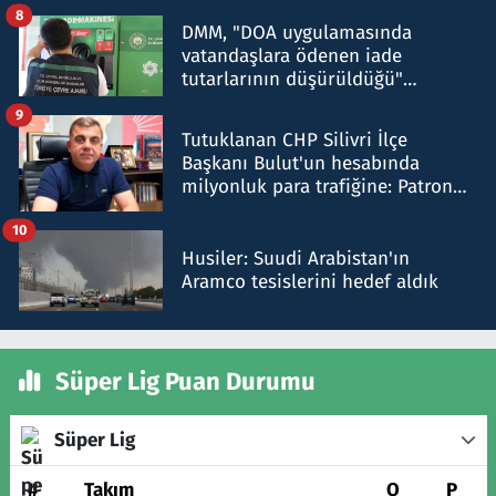
8
DMM, "DOA uygulamasında
vatandaşlara ödenen iade
tutarlarının düşürüldüğü"
iddiasını yalanladı
9
Tutuklanan CHP Silivri İlçe
Başkanı Bulut'un hesabında
milyonluk para trafiğine: Patron
talimat verdi, ben gönderdim
10
Husiler: Suudi Arabistan'ın
Aramco tesislerini hedef aldık
Süper Lig Puan Durumu
Süper Lig
#
Takım
O
P