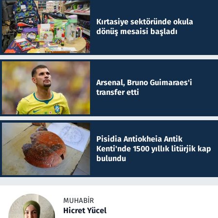
Kırtasiye sektöründe okula
dönüş mesaisi başladı
Arsenal, Bruno Guimaraes'i
transfer etti
Pisidia Antiokheia Antik
Kenti'nde 1500 yıllık litürjik kap
bulundu
MUHABIR
Hicret Yücel