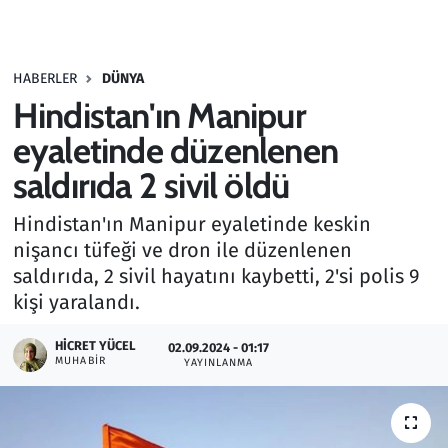
Gündem
HABERLER
DÜNYA
Haber
Hindistan'ın Manipur
Kültür Sanat
eyaletinde düzenlenen
saldırıda 2 sivil öldü
Kurumsal Haberler
Hindistan'ın Manipur eyaletinde keskin
Lezzet Durağı
nişancı tüfeği ve dron ile düzenlenen
saldırıda, 2 sivil hayatını kaybetti, 2'si polis 9
Memur ve Kamu
kişi yaralandı.
Otomobil
HICRET YÜCEL
02.09.2024 - 01:17
MUHABIR
YAYINLANMA
Oyun
Ramazan