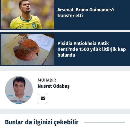
Arsenal, Bruno Guimaraes'i
transfer etti
Pisidia Antiokheia Antik
Kenti'nde 1500 yıllık litürjik kap
bulundu
MUHABIR
Nusret Odabaş
Bunlar da ilginizi çekebilir