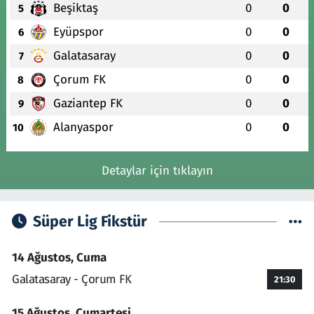
Beşiktaş
0
0
5
Eyüpspor
0
0
6
Galatasaray
0
0
7
Çorum FK
0
0
8
Gaziantep FK
0
0
9
Alanyaspor
0
0
10
Detaylar için tıklayın
Süper Lig Fikstür
14 Ağustos, Cuma
Galatasaray - Çorum FK
21:30
15 Ağustos, Cumartesi