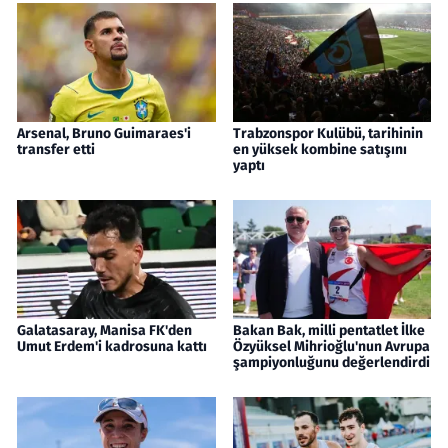
Arsenal, Bruno Guimaraes'i
Trabzonspor Kulübü, tarihinin
transfer etti
en yüksek kombine satışını
yaptı
Galatasaray, Manisa FK'den
Bakan Bak, milli pentatlet İlke
Umut Erdem'i kadrosuna kattı
Özyüksel Mihrioğlu'nun Avrupa
şampiyonluğunu değerlendirdi