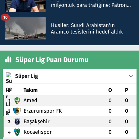
milyonluk para trafiğine: Patron
talimat verdi, ben gönderdim
10
Husiler: Suudi Arabistan'ın
Aramco tesislerini hedef aldık
Süper Lig Puan Durumu
Süper Lig
#
Takım
O
P
Amed
0
0
1
Erzurumspor FK
0
0
2
Başakşehir
0
0
3
Kocaelispor
0
0
4