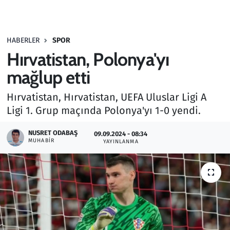
Gündem
HABERLER
SPOR
Haber
Hırvatistan, Polonya'yı
Kültür Sanat
mağlup etti
Hırvatistan, Hırvatistan, UEFA Uluslar Ligi A
Kurumsal Haberler
Ligi 1. Grup maçında Polonya'yı 1-0 yendi.
Lezzet Durağı
NUSRET ODABAŞ
09.09.2024 - 08:34
MUHABIR
YAYINLANMA
Memur ve Kamu
Otomobil
Oyun
Ramazan