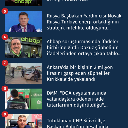
5
Rusya Başbakan Yardımcısı Novak,
Rusya-Türkiye enerji ortaklığının
stratejik nitelikte olduğunu
belirtti
6
Ahbap soruşturmasında ifadeler
birbirine girdi: Dokuz şüphelinin
ifadelerinden ortaya çıkan tablo
şok etti
7
Ankara'da bir kişinin 2 milyon
lirasını gasp eden şüpheliler
Kırıkkale'de yakalandı
8
DMM, "DOA uygulamasında
vatandaşlara ödenen iade
tutarlarının düşürüldüğü"
iddiasını yalanladı
9
Tutuklanan CHP Silivri İlçe
Başkanı Bulut'un hesabında