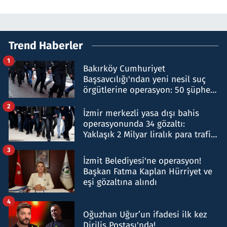
Trend Haberler
1
Bakırköy Cumhuriyet
Başsavcılığı'ndan yeni nesil suç
örgütlerine operasyon: 50 şüpheli
hakkında gözaltı kararı
2
İzmir merkezli yasa dışı bahis
operasyonunda 34 gözaltı:
Yaklaşık 2 Milyar liralık para trafiği
tespit edildi
3
İzmit Belediyesi'ne operasyon!
Başkan Fatma Kaplan Hürriyet ve
eşi gözaltına alındı
4
Oğuzhan Uğur’un ifadesi ilk kez
Diriliş Postası'nda!