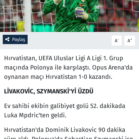
Resmi İlanlar
Rüya Tabirleri
Paylaş
-
+
A
A
Sağlık
Hırvatistan, UEFA Uluslar Ligi A Ligi 1. Grup
Savunma Sanayi
maçında Polonya ile karşılaştı. Opus Arena'da
oynanan maçı Hırvatistan 1-0 kazandı.
Seçim 2023
LİVAKOVİC, SZYMANSKİ'Yİ ÜZDÜ
Spor
Ev sahibi ekibin galibiyet golü 52. dakikada
Teknoloji ve Bilim
Luka Mpdric'ten geldi.
Televizyon
Hırvatistan'da Dominik Livakovic 90 dakika
süre aldı. Polonya'da Sebastian Szymanski ise