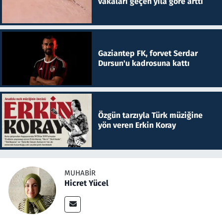
vakaları geçen yıla göre arttı
Gaziantep FK, forvet Serdar
Dursun'u kadrosuna kattı
Özgün tarzıyla Türk müziğine
yön veren Erkin Koray
MUHABIR
Hicret Yücel