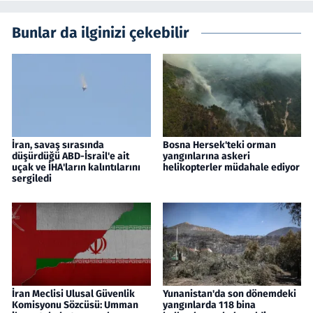
Bunlar da ilginizi çekebilir
İran, savaş sırasında
Bosna Hersek'teki orman
düşürdüğü ABD-İsrail'e ait
yangınlarına askeri
uçak ve İHA'ların kalıntılarını
helikopterler müdahale ediyor
sergiledi
İran Meclisi Ulusal Güvenlik
Yunanistan'da son dönemdeki
Komisyonu Sözcüsü: Umman
yangınlarda 118 bina