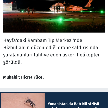
Hayfa'daki Rambam Tıp Merkezi'nde
Hizbullah'ın düzenlediği drone saldırısında
yaralananları tahliye eden askeri helikopter
görüldü.
Muhabir:
Hicret Yücel
Yunanistan'da Batı Nil virüsü