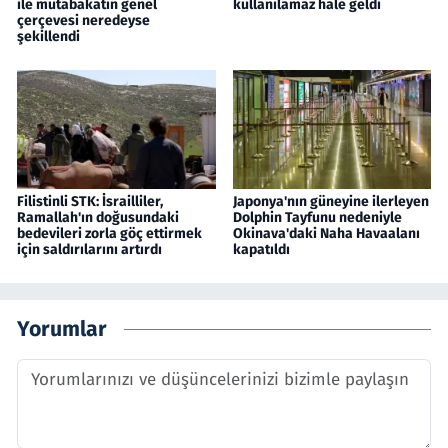
ile mutabakatın genel
kullanılamaz hale geldi
çerçevesi neredeyse
şekillendi
Filistinli STK: İsrailliler,
Japonya'nın güneyine ilerleyen
Ramallah'ın doğusundaki
Dolphin Tayfunu nedeniyle
bedevileri zorla göç ettirmek
Okinava'daki Naha Havaalanı
için saldırılarını artırdı
kapatıldı
Yorumlar