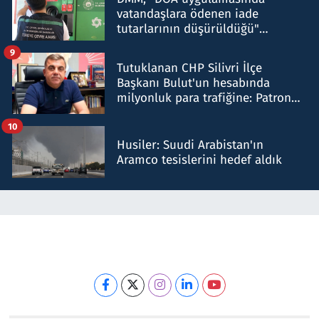
vatandaşlara ödenen iade
tutarlarının düşürüldüğü"
iddiasını yalanladı
9
Tutuklanan CHP Silivri İlçe
Başkanı Bulut'un hesabında
milyonluk para trafiğine: Patron
talimat verdi, ben gönderdim
10
Husiler: Suudi Arabistan'ın
Aramco tesislerini hedef aldık