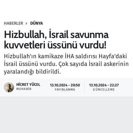
Gündem
HABERLER
DÜNYA
Haber
Hizbullah, İsrail savunma
Kültür Sanat
kuvvetleri üssünü vurdu!
Hizbullah'ın kamikaze İHA saldırısı Hayfa'daki
Kurumsal Haberler
İsrail üssünü vurdu. Çok sayıda İsrail askerinin
yaralandığı bildirildi.
Lezzet Durağı
HICRET YÜCEL
13.10.2024 - 20:50
13.10.2024 - 22:27
Memur ve Kamu
MUHABIR
YAYINLANMA
GÜNCELLEME
Otomobil
Oyun
Ramazan