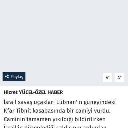
Resmi İlanlar
Rüya Tabirleri
Sağlık
Savunma Sanayi
Seçim 2023
Paylaş
-
+
A
A
Spor
Hicret YÜCEL-ÖZEL HABER
Teknoloji ve Bilim
İsrail savaş uçakları Lübnan'ın güneyindeki
Kfar Tibnit kasabasında bir camiyi vurdu.
Televizyon
Caminin tamamen yıkıldığı bildirilirken
İsrail'in düzenlediği saldırının ardından