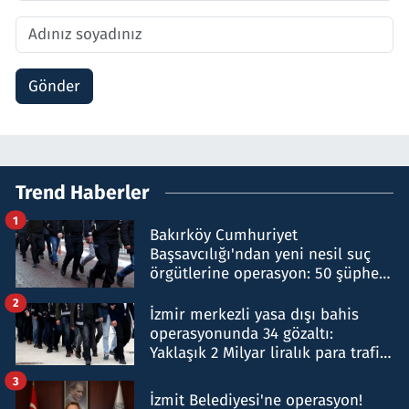
Gönder
Trend Haberler
1
Bakırköy Cumhuriyet
Başsavcılığı'ndan yeni nesil suç
örgütlerine operasyon: 50 şüpheli
hakkında gözaltı kararı
2
İzmir merkezli yasa dışı bahis
operasyonunda 34 gözaltı:
Yaklaşık 2 Milyar liralık para trafiği
tespit edildi
3
İzmit Belediyesi'ne operasyon!