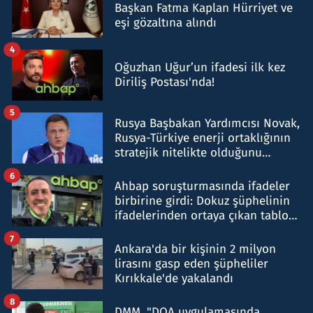
Başkan Fatma Kaplan Hürriyet ve
eşi gözaltına alındı
4
Oğuzhan Uğur’un ifadesi ilk kez
Diriliş Postası'nda!
5
Rusya Başbakan Yardımcısı Novak,
Rusya-Türkiye enerji ortaklığının
stratejik nitelikte olduğunu
belirtti
6
Ahbap soruşturmasında ifadeler
birbirine girdi: Dokuz şüphelinin
ifadelerinden ortaya çıkan tablo
şok etti
7
Ankara'da bir kişinin 2 milyon
lirasını gasp eden şüpheliler
Kırıkkale'de yakalandı
8
DMM, "DOA uygulamasında