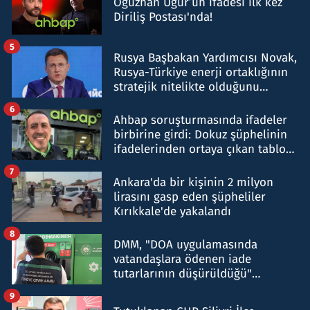
Oğuzhan Uğur’un ifadesi ilk kez
Diriliş Postası'nda!
5
Rusya Başbakan Yardımcısı Novak,
Rusya-Türkiye enerji ortaklığının
stratejik nitelikte olduğunu
belirtti
6
Ahbap soruşturmasında ifadeler
birbirine girdi: Dokuz şüphelinin
ifadelerinden ortaya çıkan tablo
şok etti
7
Ankara'da bir kişinin 2 milyon
lirasını gasp eden şüpheliler
Kırıkkale'de yakalandı
8
DMM, "DOA uygulamasında
vatandaşlara ödenen iade
tutarlarının düşürüldüğü"
iddiasını yalanladı
9