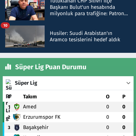
Tutuklanan CHP Silivri İlçe
Başkanı Bulut'un hesabında
milyonluk para trafiğine: Patron
talimat verdi, ben gönderdim
10
Husiler: Suudi Arabistan'ın
Aramco tesislerini hedef aldık
Süper Lig Puan Durumu
Süper Lig
#
Takım
O
P
Amed
0
0
1
Erzurumspor FK
0
0
2
Başakşehir
0
0
3