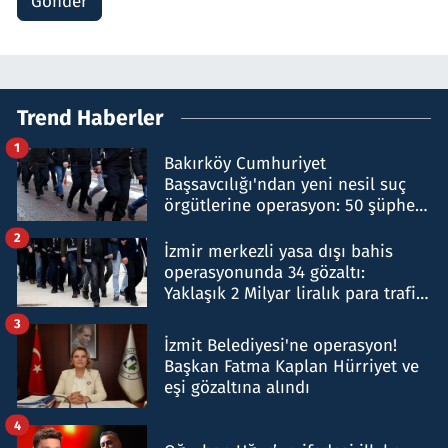
Gönder
Trend Haberler
1
Bakırköy Cumhuriyet
Başsavcılığı'ndan yeni nesil suç
örgütlerine operasyon: 50 şüpheli
hakkında gözaltı kararı
2
İzmir merkezli yasa dışı bahis
operasyonunda 34 gözaltı:
Yaklaşık 2 Milyar liralık para trafiği
tespit edildi
3
İzmit Belediyesi'ne operasyon!
Başkan Fatma Kaplan Hürriyet ve
eşi gözaltına alındı
4