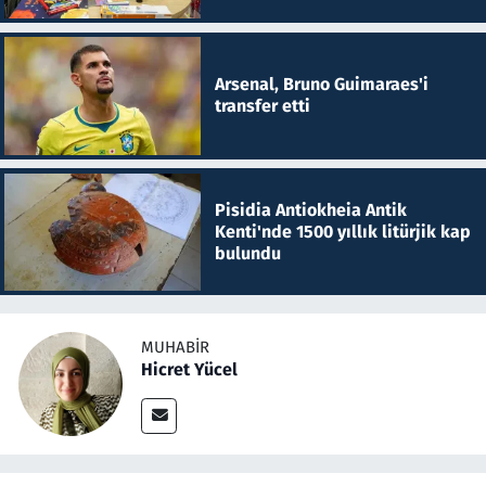
Arsenal, Bruno Guimaraes'i
transfer etti
Pisidia Antiokheia Antik
Kenti'nde 1500 yıllık litürjik kap
bulundu
MUHABIR
Hicret Yücel