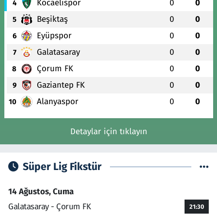
Kocaelispor
0
0
4
Beşiktaş
0
0
5
Eyüpspor
0
0
6
Galatasaray
0
0
7
Çorum FK
0
0
8
Gaziantep FK
0
0
9
Alanyaspor
0
0
10
Detaylar için tıklayın
Süper Lig Fikstür
14 Ağustos, Cuma
Galatasaray - Çorum FK
21:30