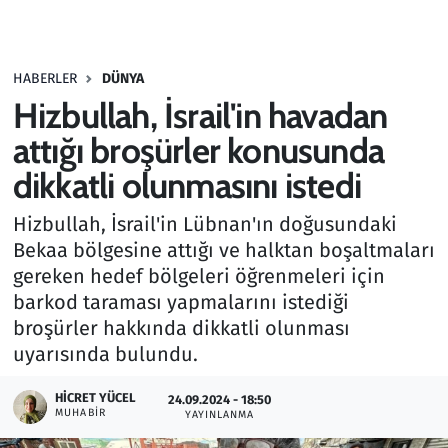
Gündem
HABERLER
DÜNYA
Haber
Hizbullah, İsrail'in havadan
Kültür Sanat
attığı broşürler konusunda
dikkatli olunmasını istedi
Kurumsal Haberler
Hizbullah, İsrail'in Lübnan'ın doğusundaki
Lezzet Durağı
Bekaa bölgesine attığı ve halktan boşaltmaları
gereken hedef bölgeleri öğrenmeleri için
Memur ve Kamu
barkod taraması yapmalarını istediği
broşürler hakkında dikkatli olunması
Otomobil
uyarısında bulundu.
Oyun
HICRET YÜCEL
24.09.2024 - 18:50
MUHABIR
YAYINLANMA
Ramazan