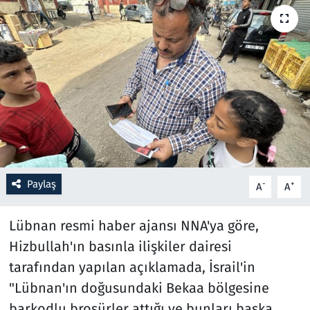
Resmi İlanlar
Rüya Tabirleri
Sağlık
Savunma Sanayi
Seçim 2023
Paylaş
-
+
A
A
Spor
Lübnan resmi haber ajansı NNA'ya göre,
Teknoloji ve Bilim
Hizbullah'ın basınla ilişkiler dairesi
tarafından yapılan açıklamada, İsrail'in
Televizyon
"Lübnan'ın doğusundaki Bekaa bölgesine
barkodlu broşürler attığı ve bunları başka