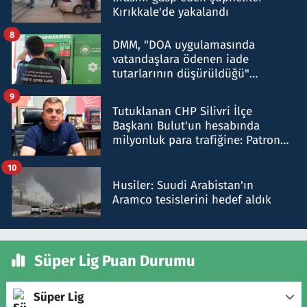
Kırıkkale'de yakalandı
8
DMM, "DOA uygulamasında
vatandaşlara ödenen iade
tutarlarının düşürüldüğü"
iddiasını yalanladı
9
Tutuklanan CHP Silivri İlçe
Başkanı Bulut'un hesabında
milyonluk para trafiğine: Patron
talimat verdi, ben gönderdim
10
Husiler: Suudi Arabistan'ın
Aramco tesislerini hedef aldık
Süper Lig Puan Durumu
Süper Lig