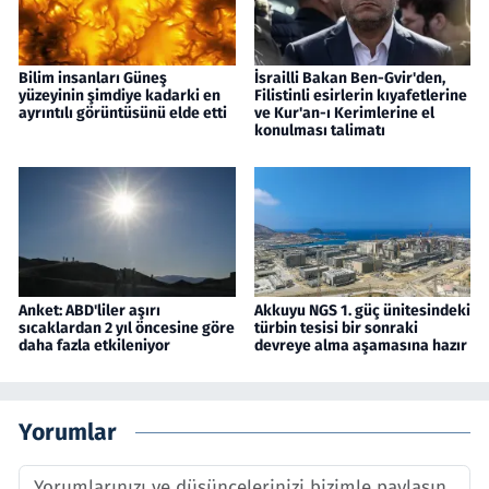
Bilim insanları Güneş
İsrailli Bakan Ben-Gvir'den,
yüzeyinin şimdiye kadarki en
Filistinli esirlerin kıyafetlerine
ayrıntılı görüntüsünü elde etti
ve Kur'an-ı Kerimlerine el
konulması talimatı
Anket: ABD'liler aşırı
Akkuyu NGS 1. güç ünitesindeki
sıcaklardan 2 yıl öncesine göre
türbin tesisi bir sonraki
daha fazla etkileniyor
devreye alma aşamasına hazır
Yorumlar