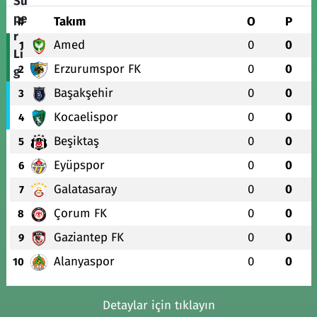
#
Takım
O
P
Amed
0
0
1
Erzurumspor FK
0
0
2
Başakşehir
0
0
3
Kocaelispor
0
0
4
Beşiktaş
0
0
5
Eyüpspor
0
0
6
Galatasaray
0
0
7
Çorum FK
0
0
8
Gaziantep FK
0
0
9
Alanyaspor
0
0
10
Detaylar için tıklayın