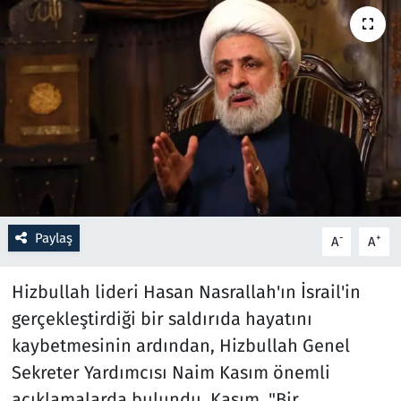
Resmi İlanlar
Rüya Tabirleri
Sağlık
Savunma Sanayi
Seçim 2023
Paylaş
-
+
A
A
Spor
Hizbullah lideri Hasan Nasrallah'ın İsrail'in
Teknoloji ve Bilim
gerçekleştirdiği bir saldırıda hayatını
kaybetmesinin ardından, Hizbullah Genel
Televizyon
Sekreter Yardımcısı Naim Kasım önemli
açıklamalarda bulundu. Kasım, "Bir