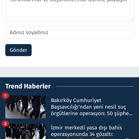
Gönder
Trend Haberler
1
Bakırköy Cumhuriyet
Başsavcılığı'ndan yeni nesil suç
örgütlerine operasyon: 50 şüpheli
hakkında gözaltı kararı
2
İzmir merkezli yasa dışı bahis
operasyonunda 34 gözaltı: