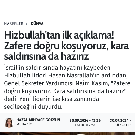
Gündem
HABERLER
DÜNYA
Haber
Hizbullah'tan ilk açıklama!
Kültür Sanat
Zafere doğru koşuyoruz, kara
saldırısına da hazırız
Kurumsal Haberler
İsrail'in saldırısında hayatını kaybeden
Lezzet Durağı
Hizbullah lideri Hasan Nasrallah'ın ardından,
Genel Sekreter Yardımcısı Naim Kasım, "Zafere
Memur ve Kamu
doğru koşuyoruz. Kara saldırısına da hazırız"
dedi. Yeni liderin ise kısa zamanda
Otomobil
seçileceğini duyurdu.
Oyun
HAZAL MIHRACE GÖKSUN
30.09.2024 - 12:26
30.09.2024 - 1
MUHABIR
YAYINLANMA
GÜNCELLEM
Ramazan