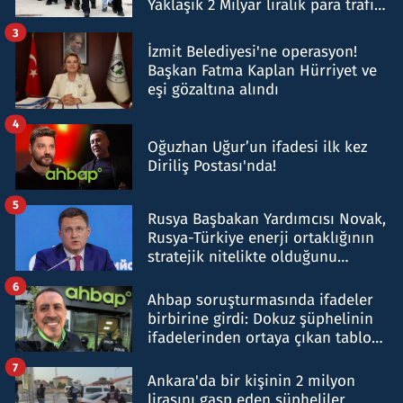
Yaklaşık 2 Milyar liralık para trafiği
tespit edildi
3
İzmit Belediyesi'ne operasyon!
Başkan Fatma Kaplan Hürriyet ve
eşi gözaltına alındı
4
Oğuzhan Uğur’un ifadesi ilk kez
Diriliş Postası'nda!
5
Rusya Başbakan Yardımcısı Novak,
Rusya-Türkiye enerji ortaklığının
stratejik nitelikte olduğunu
belirtti
6
Ahbap soruşturmasında ifadeler
birbirine girdi: Dokuz şüphelinin
ifadelerinden ortaya çıkan tablo
şok etti
7
Ankara'da bir kişinin 2 milyon
lirasını gasp eden şüpheliler