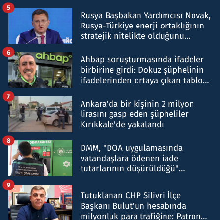
5
Rusya Başbakan Yardımcısı Novak,
Rusya-Türkiye enerji ortaklığının
stratejik nitelikte olduğunu
belirtti
6
Ahbap soruşturmasında ifadeler
birbirine girdi: Dokuz şüphelinin
ifadelerinden ortaya çıkan tablo
şok etti
7
Ankara'da bir kişinin 2 milyon
lirasını gasp eden şüpheliler
Kırıkkale'de yakalandı
8
DMM, "DOA uygulamasında
vatandaşlara ödenen iade
tutarlarının düşürüldüğü"
iddiasını yalanladı
9
Tutuklanan CHP Silivri İlçe
Başkanı Bulut'un hesabında
milyonluk para trafiğine: Patron