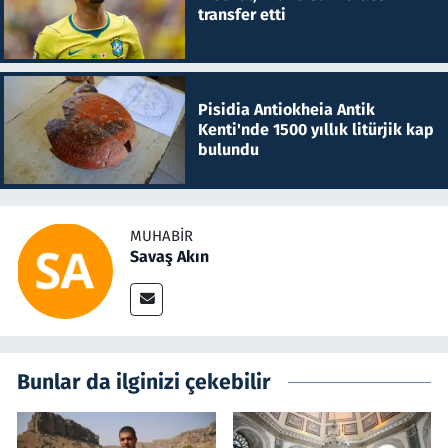
transfer etti
Pisidia Antiokheia Antik
Kenti'nde 1500 yıllık litürjik kap
bulundu
MUHABIR
Savaş Akın
Bunlar da ilginizi çekebilir