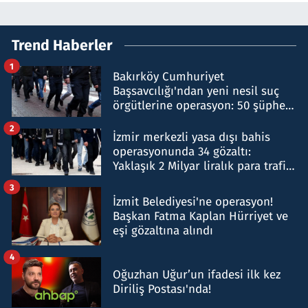
Trend Haberler
1
Bakırköy Cumhuriyet
Başsavcılığı'ndan yeni nesil suç
örgütlerine operasyon: 50 şüpheli
hakkında gözaltı kararı
2
İzmir merkezli yasa dışı bahis
operasyonunda 34 gözaltı:
Yaklaşık 2 Milyar liralık para trafiği
tespit edildi
3
İzmit Belediyesi'ne operasyon!
Başkan Fatma Kaplan Hürriyet ve
eşi gözaltına alındı
4
Oğuzhan Uğur’un ifadesi ilk kez
Diriliş Postası'nda!