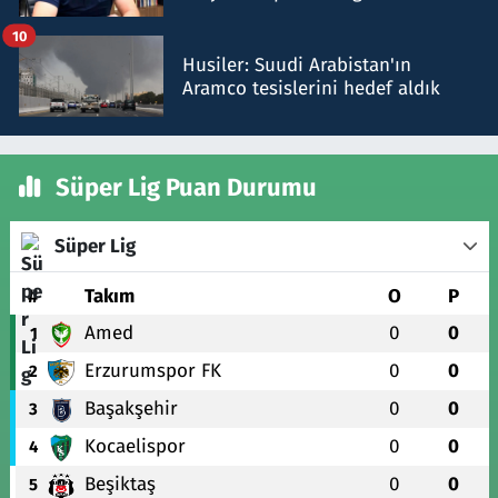
talimat verdi, ben gönderdim
10
Husiler: Suudi Arabistan'ın
Aramco tesislerini hedef aldık
Süper Lig Puan Durumu
Süper Lig
#
Takım
O
P
Amed
0
0
1
Erzurumspor FK
0
0
2
Başakşehir
0
0
3
Kocaelispor
0
0
4
Beşiktaş
0
0
5