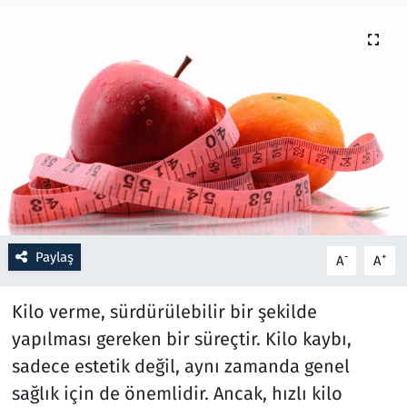
Resmi İlanlar
Rüya Tabirleri
Sağlık
Savunma Sanayi
Seçim 2023
Paylaş
-
+
A
A
Spor
Kilo verme, sürdürülebilir bir şekilde
Teknoloji ve Bilim
yapılması gereken bir süreçtir. Kilo kaybı,
sadece estetik değil, aynı zamanda genel
Televizyon
sağlık için de önemlidir. Ancak, hızlı kilo