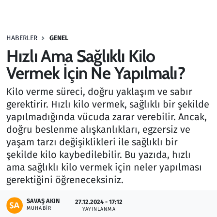
Gündem
HABERLER
GENEL
Haber
Hızlı Ama Sağlıklı Kilo
Kültür Sanat
Vermek İçin Ne Yapılmalı?
Kilo verme süreci, doğru yaklaşım ve sabır
Kurumsal Haberler
gerektirir. Hızlı kilo vermek, sağlıklı bir şekilde
yapılmadığında vücuda zarar verebilir. Ancak,
Lezzet Durağı
doğru beslenme alışkanlıkları, egzersiz ve
Memur ve Kamu
yaşam tarzı değişiklikleri ile sağlıklı bir
şekilde kilo kaybedilebilir. Bu yazıda, hızlı
Otomobil
ama sağlıklı kilo vermek için neler yapılması
gerektiğini öğreneceksiniz.
Oyun
SAVAŞ AKIN
27.12.2024 - 17:12
MUHABIR
YAYINLANMA
Ramazan