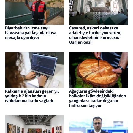
Diyarbakır'ın içme suyu
Cesareti, askeri dehası ve
havzasına yaklaşanlar kısa
adaletiyle tarihe yön veren,
mesajla uyarılıyor
cihan devletinin kurucusu:
Osman Gazi
Kalkınma ajansları geçen yıl
Ağaçların gövdesindeki
yaklaşık 7 bin kadının
halkalar iklim değişikliğinden
istihdamına katkı sağladı
yangınlara kadar doğanın
hafızasını taşıyor