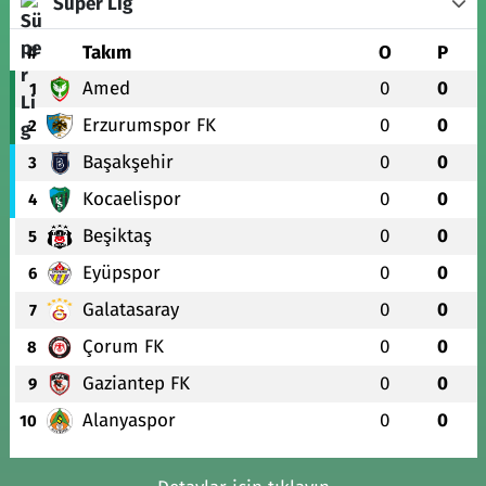
Süper Lig
#
Takım
O
P
Amed
0
0
1
Erzurumspor FK
0
0
2
Başakşehir
0
0
3
Kocaelispor
0
0
4
Beşiktaş
0
0
5
Eyüpspor
0
0
6
Galatasaray
0
0
7
Çorum FK
0
0
8
Gaziantep FK
0
0
9
Alanyaspor
0
0
10