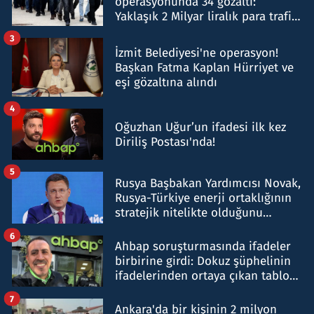
operasyonunda 34 gözaltı:
Yaklaşık 2 Milyar liralık para trafiği
tespit edildi
3
İzmit Belediyesi'ne operasyon!
Başkan Fatma Kaplan Hürriyet ve
eşi gözaltına alındı
4
Oğuzhan Uğur’un ifadesi ilk kez
Diriliş Postası'nda!
5
Rusya Başbakan Yardımcısı Novak,
Rusya-Türkiye enerji ortaklığının
stratejik nitelikte olduğunu
belirtti
6
Ahbap soruşturmasında ifadeler
birbirine girdi: Dokuz şüphelinin
ifadelerinden ortaya çıkan tablo
şok etti
7
Ankara'da bir kişinin 2 milyon