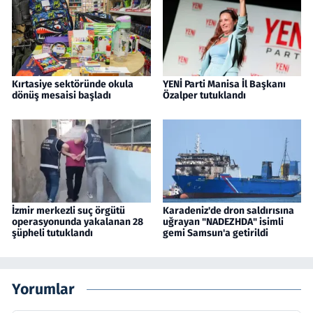
Kırtasiye sektöründe okula
YENİ Parti Manisa İl Başkanı
dönüş mesaisi başladı
Özalper tutuklandı
İzmir merkezli suç örgütü
Karadeniz'de dron saldırısına
operasyonunda yakalanan 28
uğrayan "NADEZHDA" isimli
şüpheli tutuklandı
gemi Samsun'a getirildi
Yorumlar