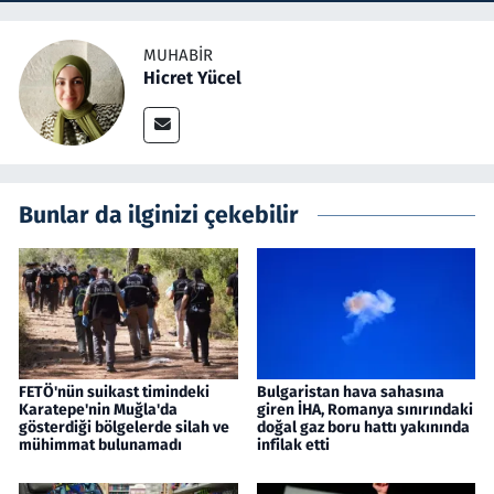
MUHABIR
Hicret Yücel
Bunlar da ilginizi çekebilir
FETÖ'nün suikast timindeki
Bulgaristan hava sahasına
Karatepe'nin Muğla'da
giren İHA, Romanya sınırındaki
gösterdiği bölgelerde silah ve
doğal gaz boru hattı yakınında
mühimmat bulunamadı
infilak etti