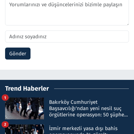
Gönder
Trend Haberler
1
Bakırköy Cumhuriyet
Başsavcılığı'ndan yeni nesil suç
örgütlerine operasyon: 50 şüpheli
hakkında gözaltı kararı
2
İzmir merkezli yasa dışı bahis