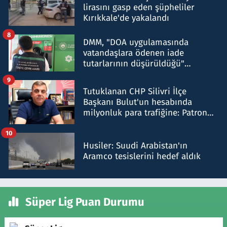
lirasını gasp eden şüpheliler
Kırıkkale'de yakalandı
8
DMM, "DOA uygulamasında
vatandaşlara ödenen iade
tutarlarının düşürüldüğü"
iddiasını yalanladı
9
Tutuklanan CHP Silivri İlçe
Başkanı Bulut'un hesabında
milyonluk para trafiğine: Patron
talimat verdi, ben gönderdim
10
Husiler: Suudi Arabistan'ın
Aramco tesislerini hedef aldık
Süper Lig Puan Durumu