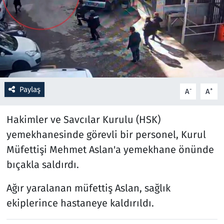
Resmi İlanlar
Rüya Tabirleri
Sağlık
Paylaş
-
+
A
A
Savunma Sanayi
Hakimler ve Savcılar Kurulu (HSK)
Seçim 2023
yemekhanesinde görevli bir personel, Kurul
Müfettişi Mehmet Aslan'a yemekhane önünde
Spor
bıçakla saldırdı.
Teknoloji ve Bilim
Ağır yaralanan müfettiş Aslan, sağlık
Televizyon
ekiplerince hastaneye kaldırıldı.