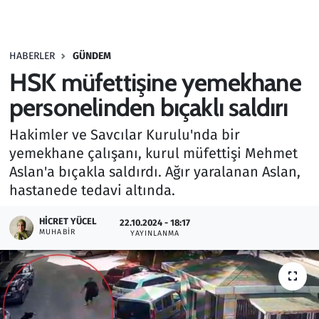
Gündem
HABERLER
GÜNDEM
Haber
HSK müfettişine yemekhane
Kültür Sanat
personelinden bıçaklı saldırı
Hakimler ve Savcılar Kurulu'nda bir
Kurumsal Haberler
yemekhane çalışanı, kurul müfettişi Mehmet
Aslan'a bıçakla saldırdı. Ağır yaralanan Aslan,
Lezzet Durağı
hastanede tedavi altında.
Memur ve Kamu
HICRET YÜCEL
22.10.2024 - 18:17
MUHABIR
YAYINLANMA
Otomobil
Oyun
Ramazan