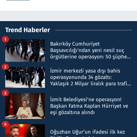
Trend Haberler
1
Bakırköy Cumhuriyet
Başsavcılığı'ndan yeni nesil suç
örgütlerine operasyon: 50 şüpheli
hakkında gözaltı kararı
2
İzmir merkezli yasa dışı bahis
operasyonunda 34 gözaltı:
Yaklaşık 2 Milyar liralık para trafiği
tespit edildi
3
İzmit Belediyesi'ne operasyon!
Başkan Fatma Kaplan Hürriyet ve
eşi gözaltına alındı
4
Oğuzhan Uğur’un ifadesi ilk kez