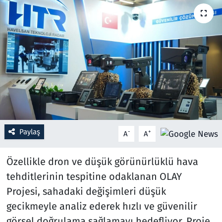
Resmi İlanlar
Rüya Tabirleri
Sağlık
Savunma Sanayi
Seçim 2023
Paylaş
-
+
A
A
Spor
Özellikle dron ve düşük görünürlüklü hava
Teknoloji ve Bilim
tehditlerinin tespitine odaklanan OLAY
Projesi, sahadaki değişimleri düşük
Televizyon
gecikmeyle analiz ederek hızlı ve güvenilir
görsel doğrulama sağlamayı hedefliyor. Proje,