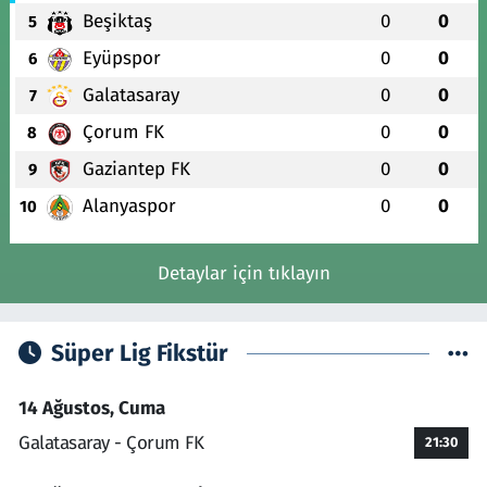
Beşiktaş
0
0
5
Eyüpspor
0
0
6
Galatasaray
0
0
7
Çorum FK
0
0
8
Gaziantep FK
0
0
9
Alanyaspor
0
0
10
Detaylar için tıklayın
Süper Lig Fikstür
14 Ağustos, Cuma
Galatasaray - Çorum FK
21:30