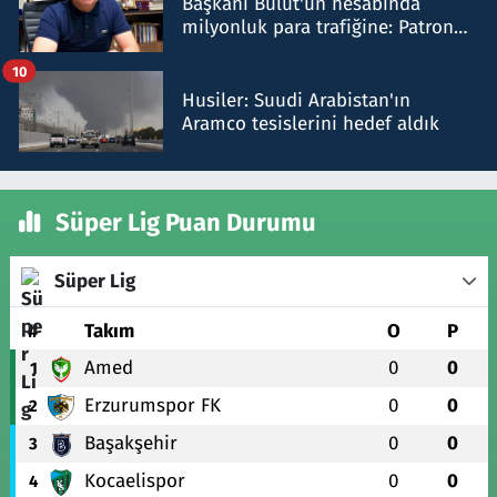
Başkanı Bulut'un hesabında
milyonluk para trafiğine: Patron
talimat verdi, ben gönderdim
10
Husiler: Suudi Arabistan'ın
Aramco tesislerini hedef aldık
Süper Lig Puan Durumu
Süper Lig
#
Takım
O
P
Amed
0
0
1
Erzurumspor FK
0
0
2
Başakşehir
0
0
3
Kocaelispor
0
0
4