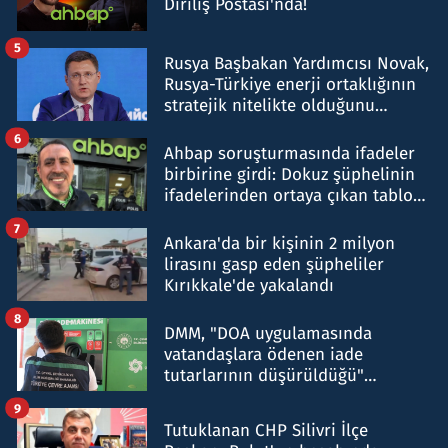
Diriliş Postası'nda!
5
Rusya Başbakan Yardımcısı Novak,
Rusya-Türkiye enerji ortaklığının
stratejik nitelikte olduğunu
belirtti
6
Ahbap soruşturmasında ifadeler
birbirine girdi: Dokuz şüphelinin
ifadelerinden ortaya çıkan tablo
şok etti
7
Ankara'da bir kişinin 2 milyon
lirasını gasp eden şüpheliler
Kırıkkale'de yakalandı
8
DMM, "DOA uygulamasında
vatandaşlara ödenen iade
tutarlarının düşürüldüğü"
iddiasını yalanladı
9
Tutuklanan CHP Silivri İlçe