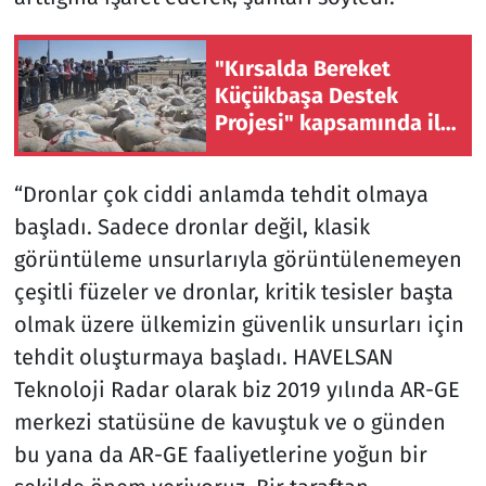
"Kırsalda Bereket
Küçükbaşa Destek
Projesi" kapsamında ilk
hayvanların teslim
töreni yapıldı
“Dronlar çok ciddi anlamda tehdit olmaya
başladı. Sadece dronlar değil, klasik
görüntüleme unsurlarıyla görüntülenemeyen
çeşitli füzeler ve dronlar, kritik tesisler başta
olmak üzere ülkemizin güvenlik unsurları için
tehdit oluşturmaya başladı. HAVELSAN
Teknoloji Radar olarak biz 2019 yılında AR-GE
merkezi statüsüne de kavuştuk ve o günden
bu yana da AR-GE faaliyetlerine yoğun bir