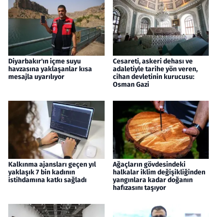
Diyarbakır'ın içme suyu
Cesareti, askeri dehası ve
havzasına yaklaşanlar kısa
adaletiyle tarihe yön veren,
mesajla uyarılıyor
cihan devletinin kurucusu:
Osman Gazi
Kalkınma ajansları geçen yıl
Ağaçların gövdesindeki
yaklaşık 7 bin kadının
halkalar iklim değişikliğinden
istihdamına katkı sağladı
yangınlara kadar doğanın
hafızasını taşıyor