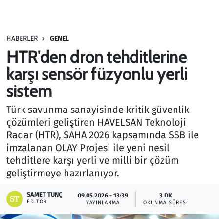
Gündem
HABERLER
GENEL
Haber
HTR'den dron tehditlerine
Kültür Sanat
karşı sensör füzyonlu yerli
sistem
Kurumsal Haberler
Türk savunma sanayisinde kritik güvenlik
Lezzet Durağı
çözümleri geliştiren HAVELSAN Teknoloji
Radar (HTR), SAHA 2026 kapsamında SSB ile
Memur ve Kamu
imzalanan OLAY Projesi ile yeni nesil
tehditlere karşı yerli ve milli bir çözüm
Otomobil
geliştirmeye hazırlanıyor.
Oyun
SAMET TUNÇ
09.05.2026 - 13:39
3 DK
EDITÖR
YAYINLANMA
OKUNMA SÜRESI
Ramazan