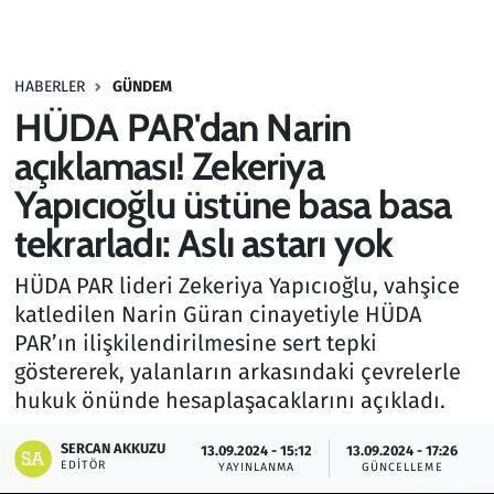
Gündem
HABERLER
GÜNDEM
Haber
HÜDA PAR'dan Narin
Kültür Sanat
açıklaması! Zekeriya
Yapıcıoğlu üstüne basa basa
Kurumsal Haberler
tekrarladı: Aslı astarı yok
Lezzet Durağı
HÜDA PAR lideri Zekeriya Yapıcıoğlu, vahşice
katledilen Narin Güran cinayetiyle HÜDA
Memur ve Kamu
PAR’ın ilişkilendirilmesine sert tepki
göstererek, yalanların arkasındaki çevrelerle
Otomobil
hukuk önünde hesaplaşacaklarını açıkladı.
Oyun
SERCAN AKKUZU
13.09.2024 - 15:12
13.09.2024 - 17:26
EDITÖR
YAYINLANMA
GÜNCELLEME
Ramazan