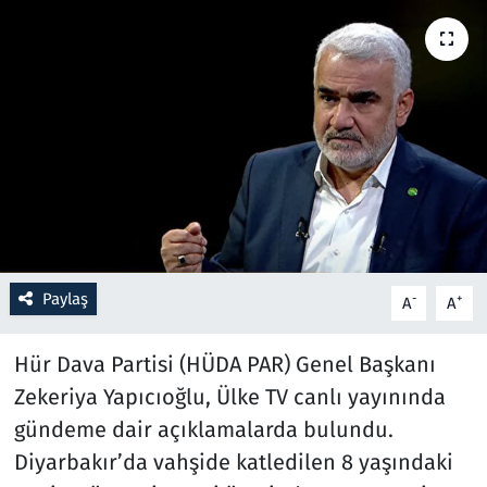
Resmi İlanlar
Rüya Tabirleri
Sağlık
Savunma Sanayi
Seçim 2023
Paylaş
-
+
A
A
Spor
Hür Dava Partisi (HÜDA PAR) Genel Başkanı
Teknoloji ve Bilim
Zekeriya Yapıcıoğlu, Ülke TV canlı yayınında
gündeme dair açıklamalarda bulundu.
Televizyon
Diyarbakır’da vahşide katledilen 8 yaşındaki