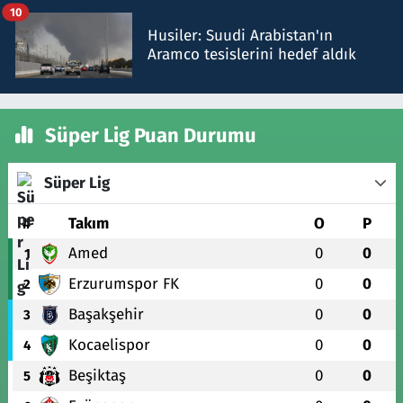
10
Husiler: Suudi Arabistan'ın
Aramco tesislerini hedef aldık
Süper Lig Puan Durumu
Süper Lig
#
Takım
O
P
Amed
0
0
1
Erzurumspor FK
0
0
2
Başakşehir
0
0
3
Kocaelispor
0
0
4
Beşiktaş
0
0
5