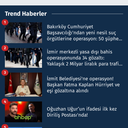
Trend Haberler
1
Bakırköy Cumhuriyet
Başsavcılığı'ndan yeni nesil suç
örgütlerine operasyon: 50 şüpheli
hakkında gözaltı kararı
2
İzmir merkezli yasa dışı bahis
operasyonunda 34 gözaltı:
Yaklaşık 2 Milyar liralık para trafiği
tespit edildi
3
İzmit Belediyesi'ne operasyon!
Başkan Fatma Kaplan Hürriyet ve
eşi gözaltına alındı
4
Oğuzhan Uğur’un ifadesi ilk kez
Diriliş Postası'nda!
5