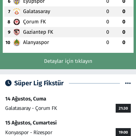
Eyüpspor
0
0
6
Galatasaray
0
0
7
Çorum FK
0
0
8
Gaziantep FK
0
0
9
Alanyaspor
0
0
10
Detaylar için tıklayın
Süper Lig Fikstür
14 Ağustos, Cuma
Galatasaray - Çorum FK
21:30
15 Ağustos, Cumartesi
Konyaspor - Rizespor
19:00