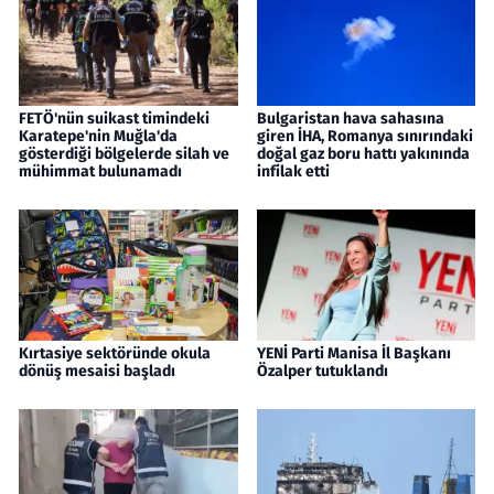
FETÖ'nün suikast timindeki
Bulgaristan hava sahasına
Karatepe'nin Muğla'da
giren İHA, Romanya sınırındaki
gösterdiği bölgelerde silah ve
doğal gaz boru hattı yakınında
mühimmat bulunamadı
infilak etti
Kırtasiye sektöründe okula
YENİ Parti Manisa İl Başkanı
dönüş mesaisi başladı
Özalper tutuklandı