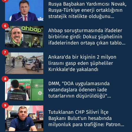
Rusya Başbakan Yardımcısı Novak,
Rusya-Türkiye enerji ortaklığının
stratejik nitelikte olduğunu
belirtti
6
Ahbap soruşturmasında ifadeler
birbirine girdi: Dokuz şüphelinin
ifadelerinden ortaya çıkan tablo
şok etti
7
Ankara'da bir kişinin 2 milyon
lirasını gasp eden şüpheliler
Kırıkkale'de yakalandı
8
DMM, "DOA uygulamasında
vatandaşlara ödenen iade
tutarlarının düşürüldüğü"
iddiasını yalanladı
9
Tutuklanan CHP Silivri İlçe
Başkanı Bulut'un hesabında
milyonluk para trafiğine: Patron
talimat verdi, ben gönderdim