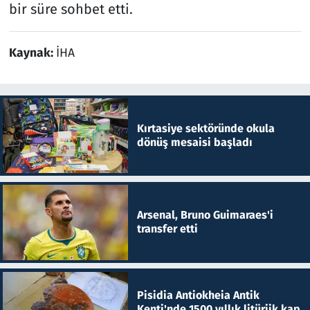
bir süre sohbet etti.
Kaynak:
İHA
Kırtasiye sektöründe okula
dönüş mesaisi başladı
Arsenal, Bruno Guimaraes'i
transfer etti
Pisidia Antiokheia Antik
Kenti'nde 1500 yıllık litürjik kap