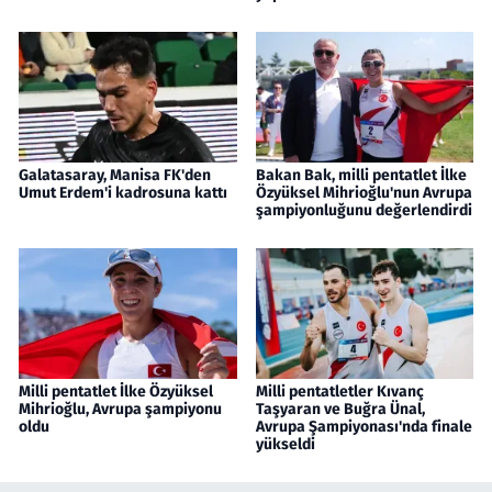
Galatasaray, Manisa FK'den
Bakan Bak, milli pentatlet İlke
Umut Erdem'i kadrosuna kattı
Özyüksel Mihrioğlu'nun Avrupa
şampiyonluğunu değerlendirdi
Milli pentatlet İlke Özyüksel
Milli pentatletler Kıvanç
Mihrioğlu, Avrupa şampiyonu
Taşyaran ve Buğra Ünal,
oldu
Avrupa Şampiyonası'nda finale
yükseldi