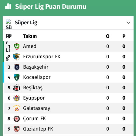
Süper Lig Puan Durumu
Süper Lig
#
Takım
O
P
Amed
0
0
1
Erzurumspor FK
0
0
2
Başakşehir
0
0
3
Kocaelispor
0
0
4
Beşiktaş
0
0
5
Eyüpspor
0
0
6
Galatasaray
0
0
7
Çorum FK
0
0
8
Gaziantep FK
0
0
9