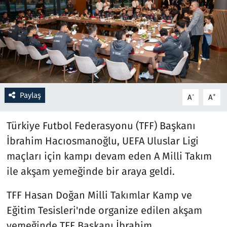
Resmi İlanlar
Rüya Tabirleri
Sağlık
Paylaş
-
+
A
A
Savunma Sanayi
Türkiye Futbol Federasyonu (TFF) Başkanı
Seçim 2023
İbrahim Hacıosmanoğlu, UEFA Uluslar Ligi
Spor
maçları için kampı devam eden A Milli Takım
ile akşam yemeğinde bir araya geldi.
Teknoloji ve Bilim
TFF Hasan Doğan Milli Takımlar Kamp ve
Televizyon
Eğitim Tesisleri'nde organize edilen akşam
yemeğinde TFF Başkanı İbrahim