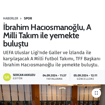
Gündem
HABERLER
SPOR
Haber
İbrahim Hacıosmanoğlu, A
Kültür Sanat
Milli Takım ile yemekte
buluştu
Kurumsal Haberler
UEFA Uluslar Ligi'nde Galler ve İzlanda ile
Lezzet Durağı
karşılaşacak A Milli Futbol Takımı, TFF Başkanı
İbrahim Hacıosmanoğlu ile yemekte buluştu.
Memur ve Kamu
SERCAN AKKUZU
04.09.2024 - 11:37
05.09.2024 - 12:11
EDITÖR
YAYINLANMA
GÜNCELLEME
Otomobil
Oyun
Ramazan