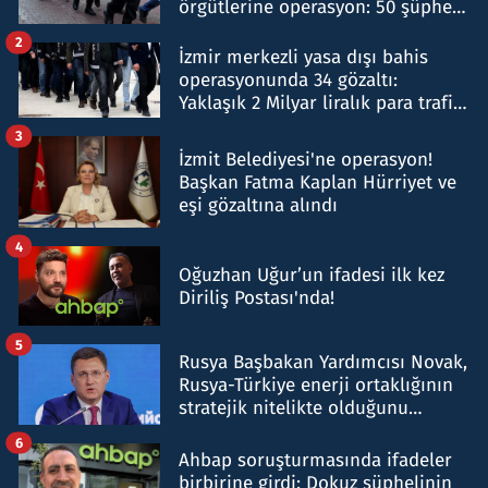
örgütlerine operasyon: 50 şüpheli
hakkında gözaltı kararı
2
İzmir merkezli yasa dışı bahis
operasyonunda 34 gözaltı:
Yaklaşık 2 Milyar liralık para trafiği
tespit edildi
3
İzmit Belediyesi'ne operasyon!
Başkan Fatma Kaplan Hürriyet ve
eşi gözaltına alındı
4
Oğuzhan Uğur’un ifadesi ilk kez
Diriliş Postası'nda!
5
Rusya Başbakan Yardımcısı Novak,
Rusya-Türkiye enerji ortaklığının
stratejik nitelikte olduğunu
belirtti
6
Ahbap soruşturmasında ifadeler
birbirine girdi: Dokuz şüphelinin