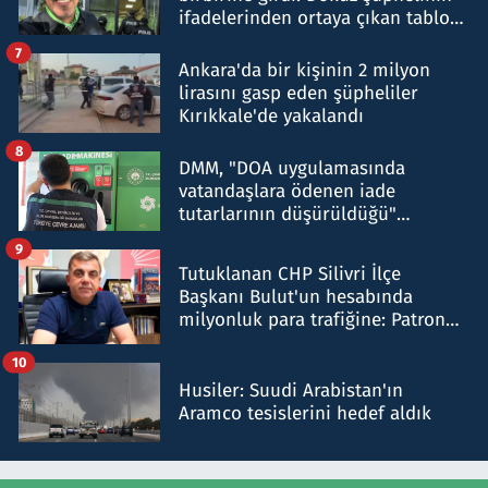
ifadelerinden ortaya çıkan tablo
şok etti
7
Ankara'da bir kişinin 2 milyon
lirasını gasp eden şüpheliler
Kırıkkale'de yakalandı
8
DMM, "DOA uygulamasında
vatandaşlara ödenen iade
tutarlarının düşürüldüğü"
iddiasını yalanladı
9
Tutuklanan CHP Silivri İlçe
Başkanı Bulut'un hesabında
milyonluk para trafiğine: Patron
talimat verdi, ben gönderdim
10
Husiler: Suudi Arabistan'ın
Aramco tesislerini hedef aldık