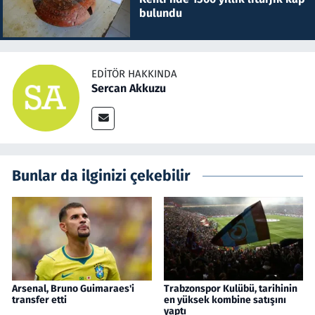
bulundu
EDITÖR HAKKINDA
Sercan Akkuzu
Bunlar da ilginizi çekebilir
Arsenal, Bruno Guimaraes'i
Trabzonspor Kulübü, tarihinin
transfer etti
en yüksek kombine satışını
yaptı