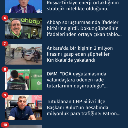
Rusya-Türkiye enerji ortaklığının
stratejik nitelikte olduğunu
belirtti
6
Ahbap soruşturmasında ifadeler
birbirine girdi: Dokuz şüphelinin
ifadelerinden ortaya çıkan tablo
şok etti
7
Ankara'da bir kişinin 2 milyon
lirasını gasp eden şüpheliler
Kırıkkale'de yakalandı
8
DMM, "DOA uygulamasında
vatandaşlara ödenen iade
tutarlarının düşürüldüğü"
iddiasını yalanladı
9
Tutuklanan CHP Silivri İlçe
Başkanı Bulut'un hesabında
milyonluk para trafiğine: Patron
talimat verdi, ben gönderdim
10