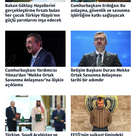
Bakan Göktaş: Hayallerini
Cumhurbaşkanı Erdoğan: Bu
gerçekleştirme fırsatı bulan
anlaşma, güvenlik ve savunma
her çocuk Türkiye Yüzyılı'nın
işbirliğine katkı sağlayacak
güçlü yarınlarını inşa edecek
Cumhurbaşkanı Yardımcısı
İletişim Başkanı Duran: Mekke
Yılmaz'dan "Mekke Ortak
Ortak Savunma Anlaşması
Savunma Anlaşması"na ilişkin
tarihi bir adımdır
açıklama
Türkiye, Suudi Arabistan ve
FETÖ'nün suikast timindeki