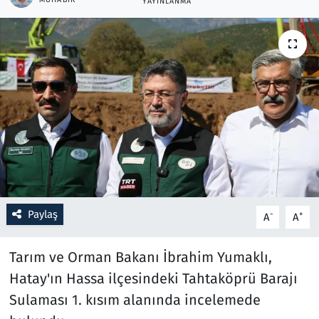
YAYINLANMA
Resmi İlanlar
Rüya Tabirleri
Sağlık
Savunma Sanayi
Seçim 2023
Spor
Paylaş
-
+
A
A
Teknoloji ve Bilim
Tarım ve Orman Bakanı İbrahim Yumaklı,
Hatay'ın Hassa ilçesindeki Tahtaköprü Barajı
Televizyon
Sulaması 1. kısım alanında incelemede