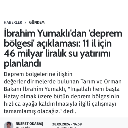
Gündem
HABERLER
GÜNDEM
Haber
İbrahim Yumaklı'dan 'deprem
Kültür Sanat
bölgesi' açıklaması: 11 il için
46 milyar liralık su yatırımı
Kurumsal Haberler
planlandı
Lezzet Durağı
Deprem bölgelerine ilişkin
değerlendirmelerde bulunan Tarım ve Orman
Memur ve Kamu
Bakanı İbrahim Yumaklı, "İnşallah hem başta
Hatay olmak üzere bütün deprem bölgesinin
Otomobil
hızlıca ayağa kaldırılmasıyla ilgili çalışmayı
tamamlamış olacağız." dedi.
Oyun
NUSRET ODABAŞ
28.09.2024 - 14:59
Ramazan
MUHABIR