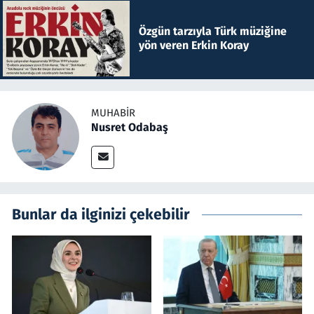
Özgün tarzıyla Türk müziğine
yön veren Erkin Koray
MUHABIR
Nusret Odabaş
Bunlar da ilginizi çekebilir