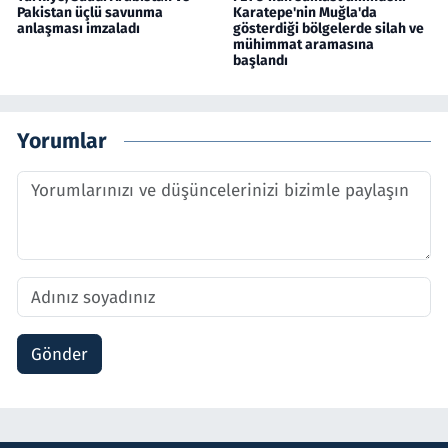
Pakistan üçlü savunma
Karatepe'nin Muğla'da
anlaşması imzaladı
gösterdiği bölgelerde silah ve
mühimmat aramasına
başlandı
Yorumlar
Gönder