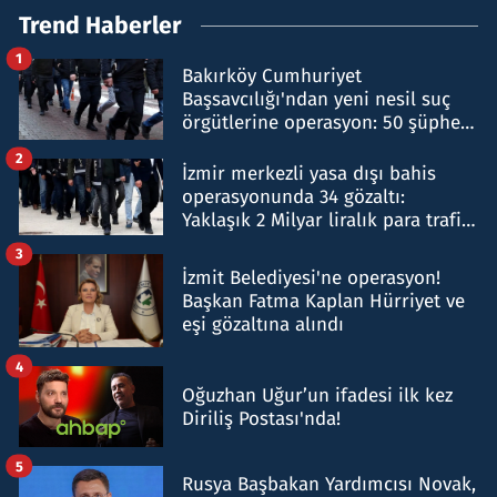
Trend Haberler
1
Bakırköy Cumhuriyet
Başsavcılığı'ndan yeni nesil suç
örgütlerine operasyon: 50 şüpheli
hakkında gözaltı kararı
2
İzmir merkezli yasa dışı bahis
operasyonunda 34 gözaltı:
Yaklaşık 2 Milyar liralık para trafiği
tespit edildi
3
İzmit Belediyesi'ne operasyon!
Başkan Fatma Kaplan Hürriyet ve
eşi gözaltına alındı
4
Oğuzhan Uğur’un ifadesi ilk kez
Diriliş Postası'nda!
5
Rusya Başbakan Yardımcısı Novak,