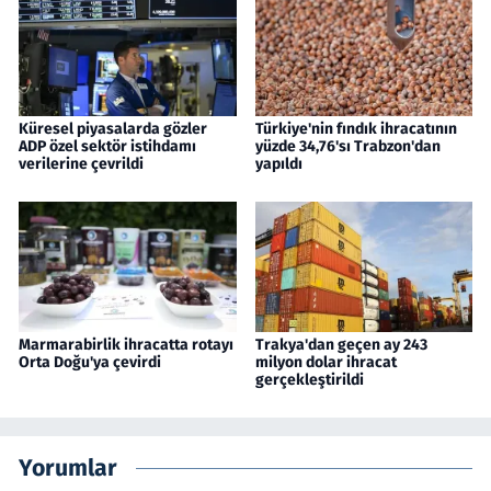
Küresel piyasalarda gözler
Türkiye'nin fındık ihracatının
ADP özel sektör istihdamı
yüzde 34,76'sı Trabzon'dan
verilerine çevrildi
yapıldı
Marmarabirlik ihracatta rotayı
Trakya'dan geçen ay 243
Orta Doğu'ya çevirdi
milyon dolar ihracat
gerçekleştirildi
Yorumlar