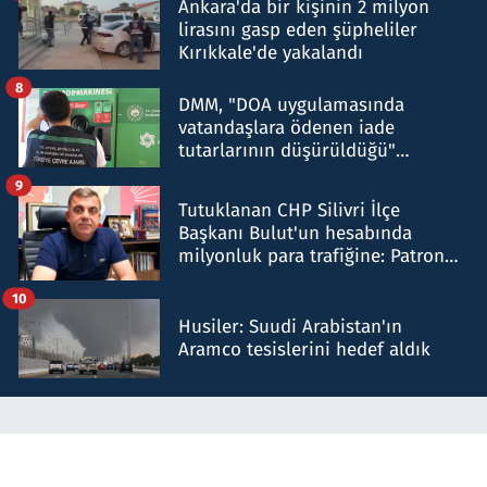
Ankara'da bir kişinin 2 milyon
lirasını gasp eden şüpheliler
Kırıkkale'de yakalandı
8
DMM, "DOA uygulamasında
vatandaşlara ödenen iade
tutarlarının düşürüldüğü"
iddiasını yalanladı
9
Tutuklanan CHP Silivri İlçe
Başkanı Bulut'un hesabında
milyonluk para trafiğine: Patron
talimat verdi, ben gönderdim
10
Husiler: Suudi Arabistan'ın
Aramco tesislerini hedef aldık