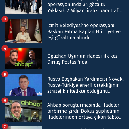
operasyonunda 34 gözaltı:
Yaklaşık 2 Milyar liralık para trafiği
tespit edildi
3
İzmit Belediyesi'ne operasyon!
Başkan Fatma Kaplan Hürriyet ve
eşi gözaltına alındı
4
Oğuzhan Uğur’un ifadesi ilk kez
Diriliş Postası'nda!
5
Rusya Başbakan Yardımcısı Novak,
Rusya-Türkiye enerji ortaklığının
stratejik nitelikte olduğunu
belirtti
6
Ahbap soruşturmasında ifadeler
birbirine girdi: Dokuz şüphelinin
ifadelerinden ortaya çıkan tablo
şok etti
7