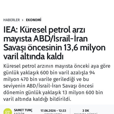
Gündem
HABERLER
EKONOMI
Haber
IEA: Küresel petrol arzı
Kültür Sanat
mayısta ABD/İsrail-İran
Savaşı öncesinin 13,6 milyon
Kurumsal Haberler
varil altında kaldı
Lezzet Durağı
Küresel petrol arzının mayısta önceki aya göre
günlük yaklaşık 600 bin varil azalışla 94
Memur ve Kamu
milyon 470 bin varile gerilediği ve bu
seviyenin ABD/İsrail-İran Savaşı öncesi
Otomobil
dönemin günlük yaklaşık 13 milyon 600 bin
varil altında kaldığı bildirildi.
Oyun
SAMET TUNÇ
17.06.2026 - 12:33
3 DK
Ramazan
EDITÖR