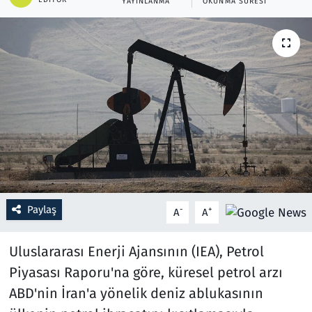
YAYINLANMA
OKUNMA SÜRESI
Resmi İlanlar
Rüya Tabirleri
Sağlık
Savunma Sanayi
Seçim 2023
Spor
Paylaş
-
+
A
A
Teknoloji ve Bilim
Uluslararası Enerji Ajansının (IEA), Petrol
Piyasası Raporu'na göre, küresel petrol arzı
Televizyon
ABD'nin İran'a yönelik deniz ablukasının