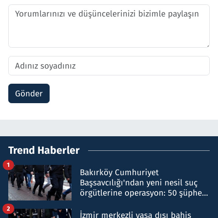
Gönder
Trend Haberler
1
Bakırköy Cumhuriyet
Başsavcılığı'ndan yeni nesil suç
örgütlerine operasyon: 50 şüpheli
hakkında gözaltı kararı
2
İzmir merkezli yasa dışı bahis