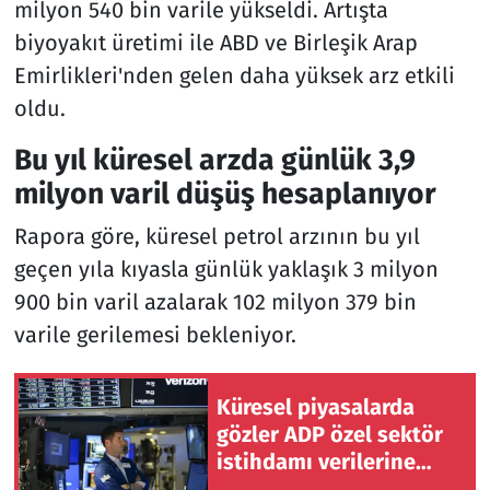
milyon 540 bin varile yükseldi. Artışta
biyoyakıt üretimi ile ABD ve Birleşik Arap
Emirlikleri'nden gelen daha yüksek arz etkili
oldu.
Bu yıl küresel arzda günlük 3,9
milyon varil düşüş hesaplanıyor
Rapora göre, küresel petrol arzının bu yıl
geçen yıla kıyasla günlük yaklaşık 3 milyon
900 bin varil azalarak 102 milyon 379 bin
varile gerilemesi bekleniyor.
Küresel piyasalarda
gözler ADP özel sektör
istihdamı verilerine
çevrildi