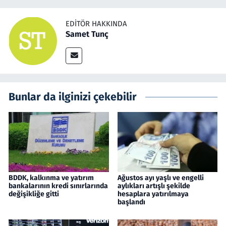
EDITÖR HAKKINDA
Samet Tunç
Bunlar da ilginizi çekebilir
BDDK, kalkınma ve yatırım
Ağustos ayı yaşlı ve engelli
bankalarının kredi sınırlarında
aylıkları artışlı şekilde
değişikliğe gitti
hesaplara yatırılmaya
başlandı