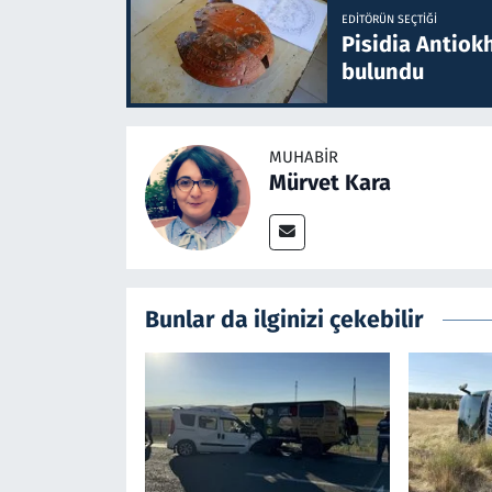
EDITÖRÜN SEÇTIĞI
Pisidia Antiokh
bulundu
MUHABIR
Mürvet Kara
Bunlar da ilginizi çekebilir