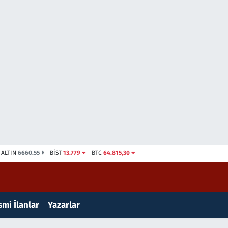
ALTIN
6660.55
BİST
13.779
BTC
64.815,30
mi İlanlar
Yazarlar