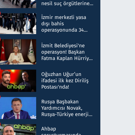
nesil suç örgütlerine
operasyon: 50 şüpheli
hakkında gözaltı kararı
İzmir merkezli yasa
dışı bahis
operasyonunda 34
gözaltı: Yaklaşık 2
Milyar liralık para
İzmit Belediyesi'ne
trafiği tespit edildi
operasyon! Başkan
Fatma Kaplan Hürriyet
ve eşi gözaltına alındı
Oğuzhan Uğur’un
ifadesi ilk kez Diriliş
Postası'nda!
Rusya Başbakan
Yardımcısı Novak,
Rusya-Türkiye enerji
ortaklığının stratejik
nitelikte olduğunu
Ahbap
belirtti