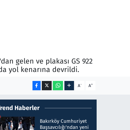
'dan gelen ve plakası GS 922
a yol kenarına devrildi.
-
+
A
A
Trend Haberler
Bakırköy Cumhuriyet
Başsavcılığı'ndan yeni