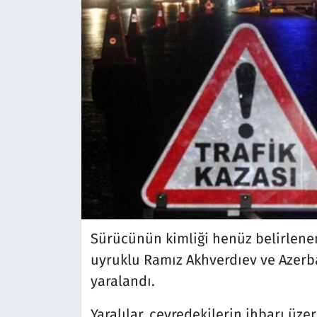
Sürücünün kimliği henüz belirlen
uyruklu Ramız Akhverdıev ve Azer
yaralandı.
Yaralılar, çevredekilerin ihbarı üze