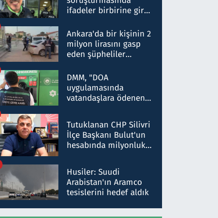
soruşturmasında
ifadeler birbirine girdi:
Dokuz şüphelinin
ifadelerinden ortaya
Ankara'da bir kişinin 2
çıkan tablo şok etti
milyon lirasını gasp
eden şüpheliler
Kırıkkale'de yakalandı
DMM, "DOA
uygulamasında
vatandaşlara ödenen
iade tutarlarının
düşürüldüğü" iddiasını
Tutuklanan CHP Silivri
yalanladı
İlçe Başkanı Bulut'un
hesabında milyonluk
para trafiğine: Patron
talimat verdi, ben
Husiler: Suudi
gönderdim
Arabistan'ın Aramco
tesislerini hedef aldık