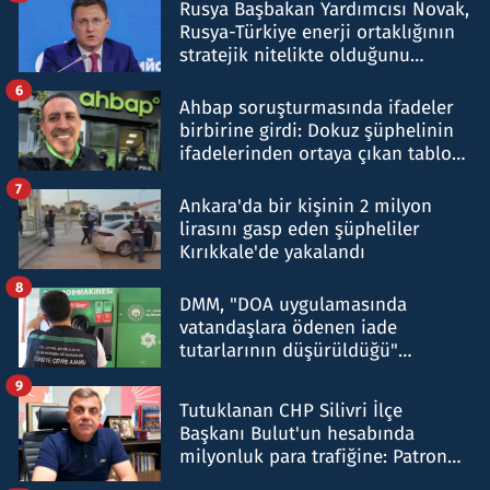
Rusya Başbakan Yardımcısı Novak,
Rusya-Türkiye enerji ortaklığının
stratejik nitelikte olduğunu
belirtti
6
Ahbap soruşturmasında ifadeler
birbirine girdi: Dokuz şüphelinin
ifadelerinden ortaya çıkan tablo
şok etti
7
Ankara'da bir kişinin 2 milyon
lirasını gasp eden şüpheliler
Kırıkkale'de yakalandı
8
DMM, "DOA uygulamasında
vatandaşlara ödenen iade
tutarlarının düşürüldüğü"
iddiasını yalanladı
9
Tutuklanan CHP Silivri İlçe
Başkanı Bulut'un hesabında
milyonluk para trafiğine: Patron
talimat verdi, ben gönderdim