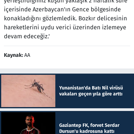
yerleştirdiğimiz kuşun yaklaşık 2 haftalık süre
içerisinde Azerbaycan'ın Gence bölgesinde
konakladığını gözlemledik. Bozkır delicesinin
hareketlerini uydu verici üzerinden izlemeye
devam edeceğiz.'
Kaynak:
AA
Yunanistan'da Batı Nil virüsü
vakaları geçen yıla göre arttı
Gaziantep FK, forvet Serdar
Dursun'u kadrosuna kattı