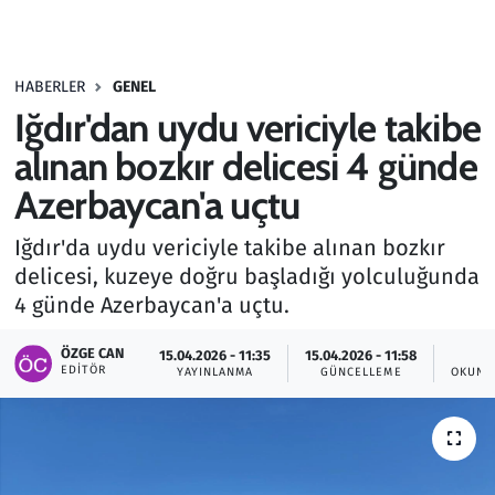
Gündem
HABERLER
GENEL
Haber
Iğdır'dan uydu vericiyle takibe
Kültür Sanat
alınan bozkır delicesi 4 günde
Azerbaycan'a uçtu
Kurumsal Haberler
Iğdır'da uydu vericiyle takibe alınan bozkır
Lezzet Durağı
delicesi, kuzeye doğru başladığı yolculuğunda
4 günde Azerbaycan'a uçtu.
Memur ve Kamu
ÖZGE CAN
15.04.2026 - 11:35
15.04.2026 - 11:58
2
EDITÖR
YAYINLANMA
GÜNCELLEME
OKUNM
Otomobil
Oyun
Ramazan