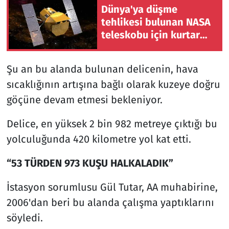
Dünya'ya düşme
tehlikesi bulunan NASA
teleskobu için kurtarma
operasyonu başlatıldı
Şu an bu alanda bulunan delicenin, hava
sıcaklığının artışına bağlı olarak kuzeye doğru
göçüne devam etmesi bekleniyor.
Delice, en yüksek 2 bin 982 metreye çıktığı bu
yolculuğunda 420 kilometre yol kat etti.
“53 TÜRDEN 973 KUŞU HALKALADIK”
İstasyon sorumlusu Gül Tutar, AA muhabirine,
2006'dan beri bu alanda çalışma yaptıklarını
söyledi.