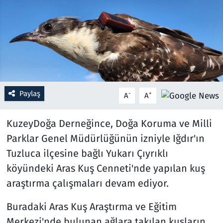
Resmi İlanlar
Rüya Tabirleri
Sağlık
Paylaş
-
+
A
A
Savunma Sanayi
KuzeyDoğa Derneğince, Doğa Koruma ve Milli
Seçim 2023
Parklar Genel Müdürlüğünün izniyle Iğdır'ın
Spor
Tuzluca ilçesine bağlı Yukarı Çıyrıklı
köyündeki Aras Kuş Cenneti'nde yapılan kuş
Teknoloji ve Bilim
araştırma çalışmaları devam ediyor.
Televizyon
Buradaki Aras Kuş Araştırma ve Eğitim
Merkezi'nde bulunan ağlara takılan kuşların