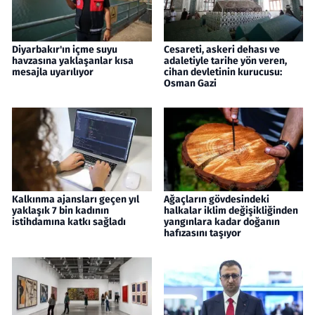
Diyarbakır'ın içme suyu
Cesareti, askeri dehası ve
havzasına yaklaşanlar kısa
adaletiyle tarihe yön veren,
mesajla uyarılıyor
cihan devletinin kurucusu:
Osman Gazi
Kalkınma ajansları geçen yıl
Ağaçların gövdesindeki
yaklaşık 7 bin kadının
halkalar iklim değişikliğinden
istihdamına katkı sağladı
yangınlara kadar doğanın
hafızasını taşıyor