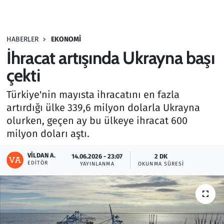
Gündem
HABERLER
EKONOMI
Haber
İhracat artışında Ukrayna başı
Kültür Sanat
çekti
Türkiye'nin mayısta ihracatını en fazla
Kurumsal Haberler
artırdığı ülke 339,6 milyon dolarla Ukrayna
olurken, geçen ay bu ülkeye ihracat 600
Lezzet Durağı
milyon doları aştı.
Memur ve Kamu
VILDAN A.
14.06.2026 - 23:07
2 DK
EDITÖR
YAYINLANMA
OKUNMA SÜRESI
Otomobil
Oyun
Ramazan