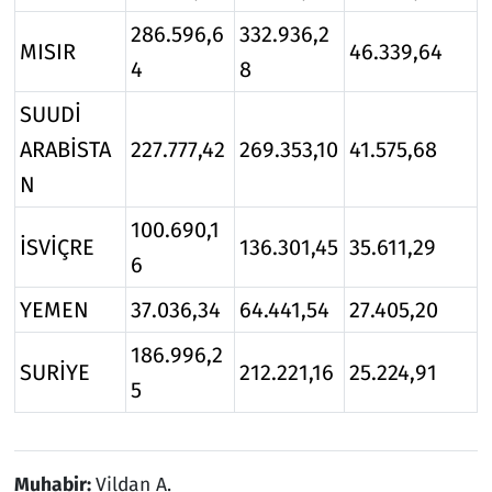
286.596,6
332.936,2
MISIR
46.339,64
4
8
SUUDİ
ARABİSTA
227.777,42
269.353,10
41.575,68
N
100.690,1
İSVİÇRE
136.301,45
35.611,29
6
YEMEN
37.036,34
64.441,54
27.405,20
186.996,2
SURİYE
212.221,16
25.224,91
5
Muhabir:
Vildan A.