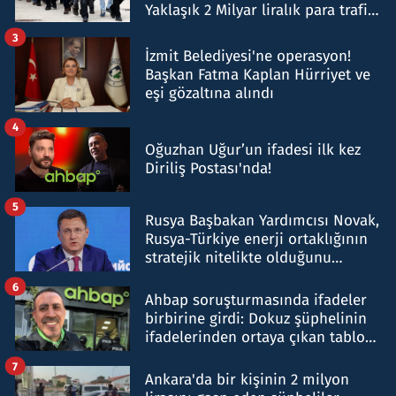
Yaklaşık 2 Milyar liralık para trafiği
tespit edildi
3
İzmit Belediyesi'ne operasyon!
Başkan Fatma Kaplan Hürriyet ve
eşi gözaltına alındı
4
Oğuzhan Uğur’un ifadesi ilk kez
Diriliş Postası'nda!
5
Rusya Başbakan Yardımcısı Novak,
Rusya-Türkiye enerji ortaklığının
stratejik nitelikte olduğunu
belirtti
6
Ahbap soruşturmasında ifadeler
birbirine girdi: Dokuz şüphelinin
ifadelerinden ortaya çıkan tablo
şok etti
7
Ankara'da bir kişinin 2 milyon