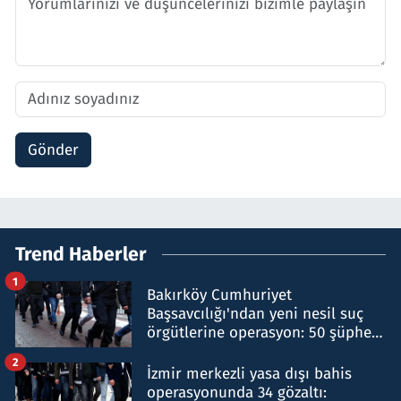
Gönder
Trend Haberler
1
Bakırköy Cumhuriyet
Başsavcılığı'ndan yeni nesil suç
örgütlerine operasyon: 50 şüpheli
hakkında gözaltı kararı
2
İzmir merkezli yasa dışı bahis
operasyonunda 34 gözaltı: