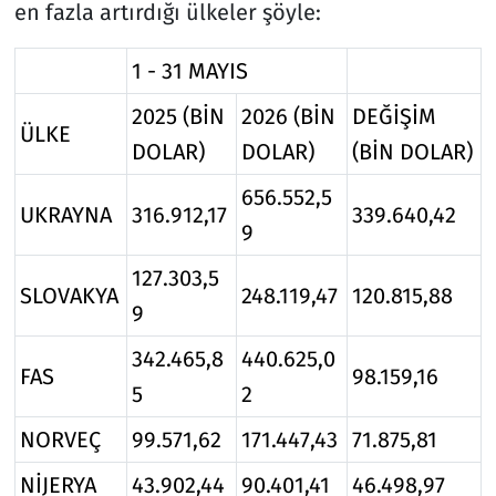
en fazla artırdığı ülkeler şöyle:
1 - 31 MAYIS
2025 (BİN
2026 (BİN
DEĞİŞİM
ÜLKE
DOLAR)
DOLAR)
(BİN DOLAR)
656.552,5
UKRAYNA
316.912,17
339.640,42
9
127.303,5
SLOVAKYA
248.119,47
120.815,88
9
342.465,8
440.625,0
FAS
98.159,16
5
2
NORVEÇ
99.571,62
171.447,43
71.875,81
NİJERYA
43.902,44
90.401,41
46.498,97