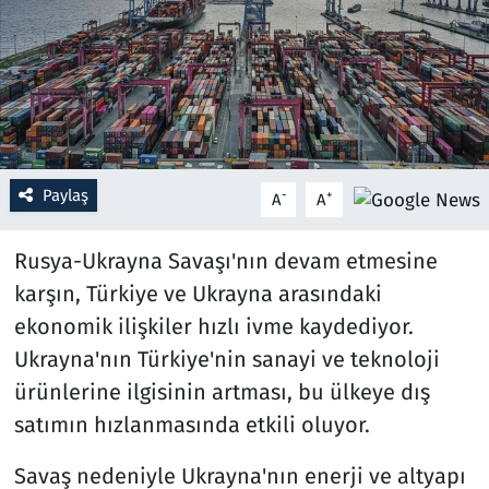
Resmi İlanlar
Rüya Tabirleri
Sağlık
Paylaş
-
+
A
A
Savunma Sanayi
Rusya-Ukrayna Savaşı'nın devam etmesine
Seçim 2023
karşın, Türkiye ve Ukrayna arasındaki
ekonomik ilişkiler hızlı ivme kaydediyor.
Spor
Ukrayna'nın Türkiye'nin sanayi ve teknoloji
Teknoloji ve Bilim
ürünlerine ilgisinin artması, bu ülkeye dış
satımın hızlanmasında etkili oluyor.
Televizyon
Savaş nedeniyle Ukrayna'nın enerji ve altyapı