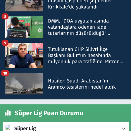
lirasını gasp eden şüpheliler
Kırıkkale'de yakalandı
8
DMM, "DOA uygulamasında
vatandaşlara ödenen iade
tutarlarının düşürüldüğü"
iddiasını yalanladı
9
Tutuklanan CHP Silivri İlçe
Başkanı Bulut'un hesabında
milyonluk para trafiğine: Patron
talimat verdi, ben gönderdim
10
Husiler: Suudi Arabistan'ın
Aramco tesislerini hedef aldık
Süper Lig Puan Durumu
Süper Lig