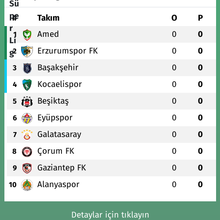
#
Takım
O
P
Amed
0
0
1
Erzurumspor FK
0
0
2
Başakşehir
0
0
3
Kocaelispor
0
0
4
Beşiktaş
0
0
5
Eyüpspor
0
0
6
Galatasaray
0
0
7
Çorum FK
0
0
8
Gaziantep FK
0
0
9
Alanyaspor
0
0
10
Detaylar için tıklayın