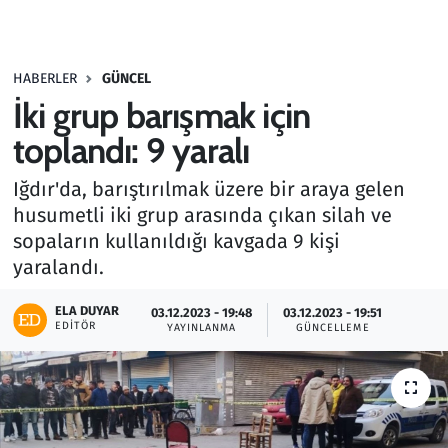
Gündem
HABERLER
GÜNCEL
Haber
İki grup barışmak için
Kültür Sanat
toplandı: 9 yaralı
Iğdır'da, barıştırılmak üzere bir araya gelen
Kurumsal Haberler
husumetli iki grup arasında çıkan silah ve
sopaların kullanıldığı kavgada 9 kişi
Lezzet Durağı
yaralandı.
Memur ve Kamu
ELA DUYAR
03.12.2023 - 19:48
03.12.2023 - 19:51
EDITÖR
YAYINLANMA
GÜNCELLEME
Otomobil
Oyun
Ramazan