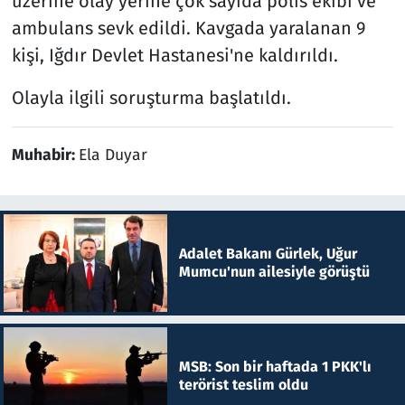
üzerine olay yerine çok sayıda polis ekibi ve
ambulans sevk edildi. Kavgada yaralanan 9
kişi, Iğdır Devlet Hastanesi'ne kaldırıldı.
Olayla ilgili soruşturma başlatıldı.
Muhabir:
Ela Duyar
Adalet Bakanı Gürlek, Uğur
Mumcu'nun ailesiyle görüştü
MSB: Son bir haftada 1 PKK'lı
terörist teslim oldu