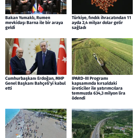
Bakan Yumaklı, Rumen
Türkiye, fındık ihracatından 11
mevkidaşı Barna ile bir araya
ayda 2,4 milyar dolar gelir
geldi
sağladı
Cumhurbaşkanı Erdoğan, MHP
IPARD-III Programı
Genel Başkanı Bahçeli'yi kabul
kapsamında kırsaldaki
etti
üreticiler ile yatırımcılara
temmuzda 634,3 milyon lira
ödendi