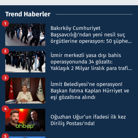
Trend Haberler
1
Bakırköy Cumhuriyet
Başsavcılığı'ndan yeni nesil suç
örgütlerine operasyon: 50 şüpheli
hakkında gözaltı kararı
2
İzmir merkezli yasa dışı bahis
operasyonunda 34 gözaltı:
Yaklaşık 2 Milyar liralık para trafiği
tespit edildi
3
İzmit Belediyesi'ne operasyon!
Başkan Fatma Kaplan Hürriyet ve
eşi gözaltına alındı
4
Oğuzhan Uğur’un ifadesi ilk kez
Diriliş Postası'nda!
5