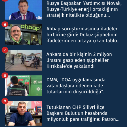
Rusya Başbakan Yardımcısı Novak,
Rusya-Türkiye enerji ortaklığının
stratejik nitelikte olduğunu
belirtti
6
Ahbap soruşturmasında ifadeler
birbirine girdi: Dokuz şüphelinin
ifadelerinden ortaya çıkan tablo
şok etti
7
Ankara'da bir kişinin 2 milyon
lirasını gasp eden şüpheliler
Kırıkkale'de yakalandı
8
DMM, "DOA uygulamasında
vatandaşlara ödenen iade
tutarlarının düşürüldüğü"
iddiasını yalanladı
9
Tutuklanan CHP Silivri İlçe
Başkanı Bulut'un hesabında
milyonluk para trafiğine: Patron
talimat verdi, ben gönderdim