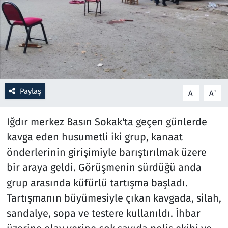
Resmi İlanlar
Rüya Tabirleri
Sağlık
Paylaş
-
+
A
A
Savunma Sanayi
Iğdır merkez Basın Sokak'ta geçen günlerde
Seçim 2023
kavga eden husumetli iki grup, kanaat
önderlerinin girişimiyle barıştırılmak üzere
Spor
bir araya geldi. Görüşmenin sürdüğü anda
Teknoloji ve Bilim
grup arasında küfürlü tartışma başladı.
Tartışmanın büyümesiyle çıkan kavgada, silah,
Televizyon
sandalye, sopa ve testere kullanıldı. İhbar