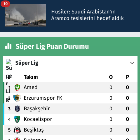
10
Husiler: Suudi Arabistan'ın
Aramco tesislerini hedef aldık
Süper Lig Puan Durumu
Süper Lig
#
Takım
O
P
Amed
0
0
1
Erzurumspor FK
0
0
2
Başakşehir
0
0
3
Kocaelispor
0
0
4
Beşiktaş
0
0
5