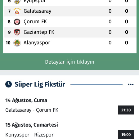
Eyüpspor
0
0
6
Galatasaray
0
0
7
Çorum FK
0
0
8
Gaziantep FK
0
0
9
Alanyaspor
0
0
10
Detaylar için tıklayın
Süper Lig Fikstür
14 Ağustos, Cuma
Galatasaray - Çorum FK
21:30
15 Ağustos, Cumartesi
Konyaspor - Rizespor
19:00