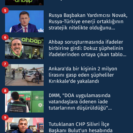
5
Rusya Başbakan Yardımcısı Novak,
Rusya-Türkiye enerji ortaklığının
stratejik nitelikte olduğunu
belirtti
6
Ahbap soruşturmasında ifadeler
birbirine girdi: Dokuz şüphelinin
ifadelerinden ortaya çıkan tablo
şok etti
7
Ankara'da bir kişinin 2 milyon
lirasını gasp eden şüpheliler
Kırıkkale'de yakalandı
8
DMM, "DOA uygulamasında
vatandaşlara ödenen iade
tutarlarının düşürüldüğü"
iddiasını yalanladı
9
Tutuklanan CHP Silivri İlçe
Başkanı Bulut'un hesabında