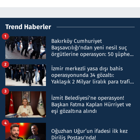
Trend Haberler
1
Bakırköy Cumhuriyet
Başsavcılığı'ndan yeni nesil suç
örgütlerine operasyon: 50 şüpheli
hakkında gözaltı kararı
2
İzmir merkezli yasa dışı bahis
operasyonunda 34 gözaltı:
Yaklaşık 2 Milyar liralık para trafiği
tespit edildi
3
İzmit Belediyesi'ne operasyon!
Başkan Fatma Kaplan Hürriyet ve
eşi gözaltına alındı
4
Oğuzhan Uğur’un ifadesi ilk kez
Diriliş Postası'nda!