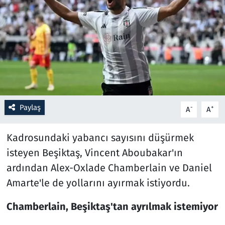
Resmi İlanlar
Rüya Tabirleri
Sağlık
Savunma Sanayi
Paylaş
-
+
A
A
Seçim 2023
Kadrosundaki yabancı sayısını düşürmek
Spor
isteyen Beşiktaş, Vincent Aboubakar'ın
ardından Alex-Oxlade Chamberlain ve Daniel
Teknoloji ve Bilim
Amarte'le de yollarını ayırmak istiyordu.
Televizyon
Chamberlain, Beşiktaş'tan ayrılmak istemiyor