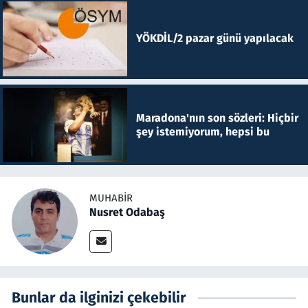
YÖKDİL/2 pazar günü yapılacak
Maradona'nın son sözleri: Hiçbir
şey istemiyorum, hepsi bu
MUHABIR
Nusret Odabaş
Bunlar da ilginizi çekebilir