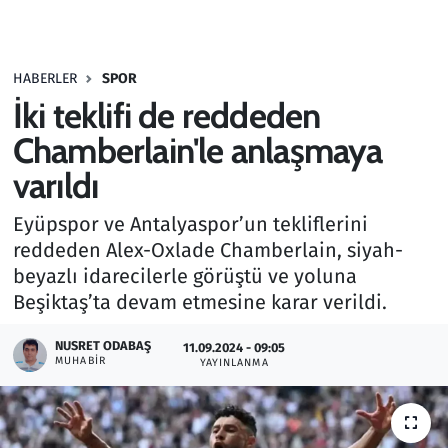
Gündem
HABERLER
SPOR
Haber
İki teklifi de reddeden
Kültür Sanat
Chamberlain'le anlaşmaya
varıldı
Kurumsal Haberler
Eyüpspor ve Antalyaspor’un tekliflerini
Lezzet Durağı
reddeden Alex-Oxlade Chamberlain, siyah-
beyazlı idarecilerle görüştü ve yoluna
Memur ve Kamu
Beşiktaş’ta devam etmesine karar verildi.
Otomobil
NUSRET ODABAŞ
11.09.2024 - 09:05
MUHABIR
YAYINLANMA
Oyun
Ramazan