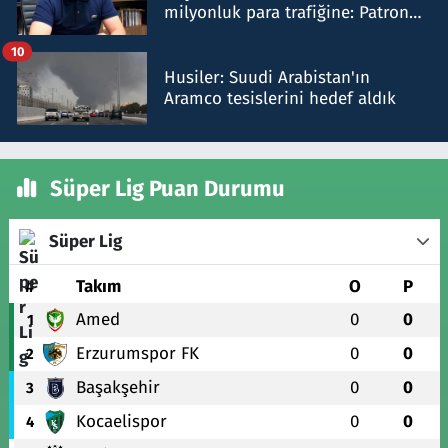
milyonluk para trafiğine: Patron
talimat verdi, ben gönderdim
10
Husiler: Suudi Arabistan'ın
Aramco tesislerini hedef aldık
Süper Lig Puan Durumu
Süper Lig
#
Takım
O
P
Amed
0
0
1
Erzurumspor FK
0
0
2
Başakşehir
0
0
3
Kocaelispor
0
0
4