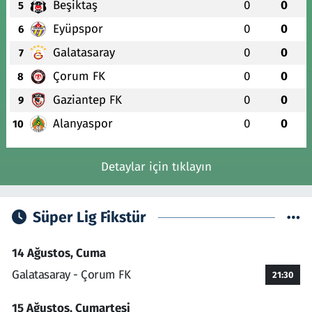
Beşiktaş
0
0
5
Eyüpspor
0
0
6
Galatasaray
0
0
7
Çorum FK
0
0
8
Gaziantep FK
0
0
9
Alanyaspor
0
0
10
Detaylar için tıklayın
Süper Lig Fikstür
14 Ağustos, Cuma
Galatasaray - Çorum FK
21:30
15 Ağustos, Cumartesi