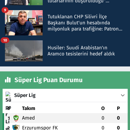
tutarlarının düşürüldüğü"
iddiasını yalanladı
9
Tutuklanan CHP Silivri İlçe
Başkanı Bulut'un hesabında
milyonluk para trafiğine: Patron
talimat verdi, ben gönderdim
10
Husiler: Suudi Arabistan'ın
Aramco tesislerini hedef aldık
Süper Lig Puan Durumu
Süper Lig
#
Takım
O
P
Amed
0
0
1
Erzurumspor FK
0
0
2