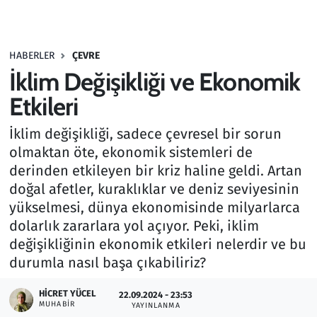
Gündem
HABERLER
ÇEVRE
Haber
İklim Değişikliği ve Ekonomik
Kültür Sanat
Etkileri
İklim değişikliği, sadece çevresel bir sorun
Kurumsal Haberler
olmaktan öte, ekonomik sistemleri de
derinden etkileyen bir kriz haline geldi. Artan
Lezzet Durağı
doğal afetler, kuraklıklar ve deniz seviyesinin
Memur ve Kamu
yükselmesi, dünya ekonomisinde milyarlarca
dolarlık zararlara yol açıyor. Peki, iklim
Otomobil
değişikliğinin ekonomik etkileri nelerdir ve bu
durumla nasıl başa çıkabiliriz?
Oyun
HICRET YÜCEL
22.09.2024 - 23:53
MUHABIR
YAYINLANMA
Ramazan