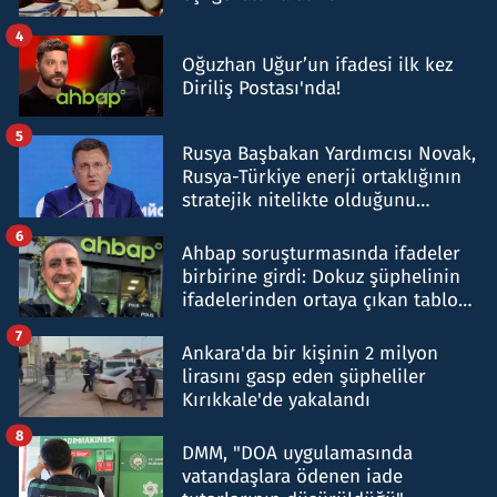
4
Oğuzhan Uğur’un ifadesi ilk kez
Diriliş Postası'nda!
5
Rusya Başbakan Yardımcısı Novak,
Rusya-Türkiye enerji ortaklığının
stratejik nitelikte olduğunu
belirtti
6
Ahbap soruşturmasında ifadeler
birbirine girdi: Dokuz şüphelinin
ifadelerinden ortaya çıkan tablo
şok etti
7
Ankara'da bir kişinin 2 milyon
lirasını gasp eden şüpheliler
Kırıkkale'de yakalandı
8
DMM, "DOA uygulamasında
vatandaşlara ödenen iade