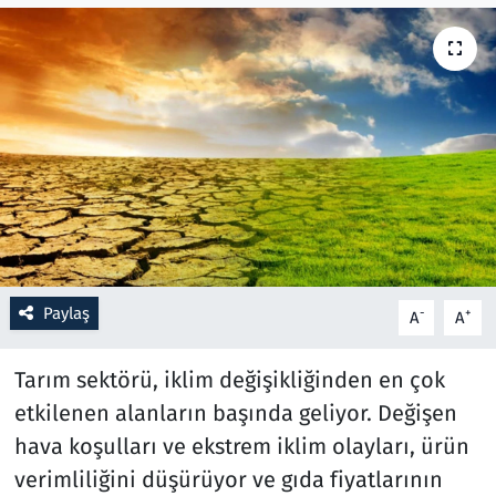
Resmi İlanlar
Rüya Tabirleri
Sağlık
Savunma Sanayi
Seçim 2023
Paylaş
-
+
A
A
Spor
Tarım sektörü, iklim değişikliğinden en çok
Teknoloji ve Bilim
etkilenen alanların başında geliyor. Değişen
hava koşulları ve ekstrem iklim olayları, ürün
Televizyon
verimliliğini düşürüyor ve gıda fiyatlarının