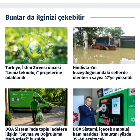
Bunlar da ilginizi çekebilir
Türkiye, İklim Zirvesi öncesi
Hindistan'ın
"temiz teknoloji" projelerine
kuzeydoğusundaki sellerde
odaklandı
ölenlerin sayısı 47'ye yükseldi
DOA Sistemi'nde toplu iadelere
DOA Sistemi, içecek ambalajı
ilişkin "Sayma ve Doğrulama
ham maddesi ithalatını yüzde
Merkezleri" kuruldu
35-40 azaltacak