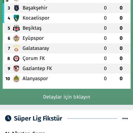
Başakşehir
0
0
3
Kocaelispor
0
0
4
Beşiktaş
0
0
5
Eyüpspor
0
0
6
Galatasaray
0
0
7
Çorum FK
0
0
8
Gaziantep FK
0
0
9
Alanyaspor
0
0
10
Detaylar için tıklayın
Süper Lig Fikstür