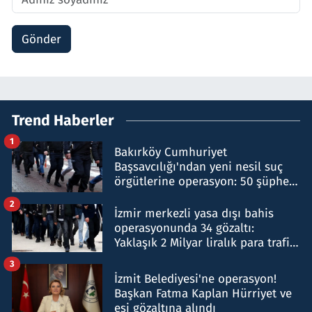
Gönder
Trend Haberler
1
Bakırköy Cumhuriyet
Başsavcılığı'ndan yeni nesil suç
örgütlerine operasyon: 50 şüpheli
hakkında gözaltı kararı
2
İzmir merkezli yasa dışı bahis
operasyonunda 34 gözaltı:
Yaklaşık 2 Milyar liralık para trafiği
tespit edildi
3
İzmit Belediyesi'ne operasyon!
Başkan Fatma Kaplan Hürriyet ve
eşi gözaltına alındı