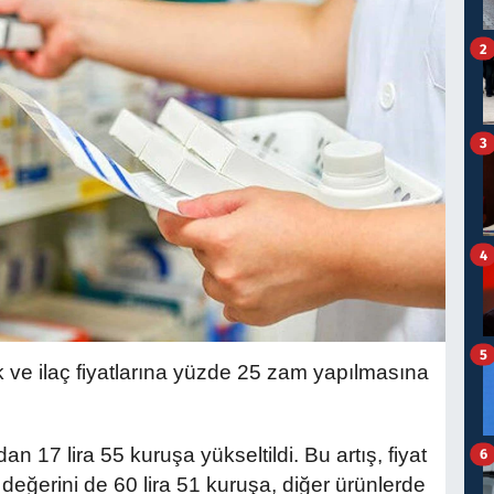
2
3
4
5
ak ve ilaç fiyatlarına yüzde 25 zam yapılmasına 
an 17 lira 55 kuruşa yükseltildi. Bu artış, fiyat 
6
ğerini de 60 lira 51 kuruşa, diğer ürünlerde 