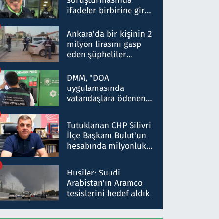
soruşturmasında
ifadeler birbirine girdi:
Dokuz şüphelinin
ifadelerinden ortaya
Ankara'da bir kişinin 2
çıkan tablo şok etti
milyon lirasını gasp
eden şüpheliler
Kırıkkale'de yakalandı
DMM, "DOA
uygulamasında
vatandaşlara ödenen
iade tutarlarının
düşürüldüğü" iddiasını
Tutuklanan CHP Silivri
yalanladı
İlçe Başkanı Bulut'un
hesabında milyonluk
para trafiğine: Patron
talimat verdi, ben
Husiler: Suudi
gönderdim
Arabistan'ın Aramco
tesislerini hedef aldık