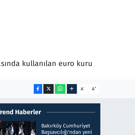
sında kullanılan euro kuru
-
+
A
A
Trend Haberler
Bakırköy Cumhuriyet
Başsavcılığı'ndan yeni