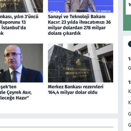
1
kası, yılın 3'üncü
Sanayi ve Teknoloji Bakanı
 Raporunu 13
Kacır: 23 yılda ihracatımızı 36
 İstanbul'da
milyar dolardan 278 milyar
ak
dolara çıkardık
1
G
1
şek'ten
Merkez Bankası rezervleri
K
zle Çeyrek Asır,
164,4 milyar dolar oldu
leceğe Hazır"
K
G
G