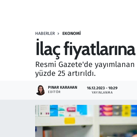
Resmi İlanlar
Rüya Tabirleri
HABERLER
EKONOMI
İlaç fiyatları
Sağlık
Savunma Sanayi
Resmi Gazete'de yayımlanan C
yüzde 25 artırıldı.
Seçim 2023
PINAR KARAHAN
16.12.2023 - 10:29
Spor
EDITÖR
YAYINLANMA
Teknoloji ve Bilim
Televizyon