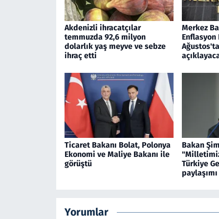
Akdenizli ihracatçılar
Merkez Ban
temmuzda 92,6 milyon
Enflasyon
dolarlık yaş meyve ve sebze
Ağustos'ta
ihraç etti
açıklayac
Ticaret Bakanı Bolat, Polonya
Bakan Şim
Ekonomi ve Maliye Bakanı ile
"Milletimi
görüştü
Türkiye Ge
paylaşımı
Yorumlar