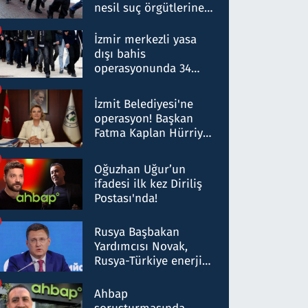
nesil suç örgütlerine
operasyon: 50 şüpheli
hakkında gözaltı kararı
İzmir merkezli yasa
dışı bahis
operasyonunda 34
gözaltı: Yaklaşık 2
Milyar liralık para
İzmit Belediyesi'ne
trafiği tespit edildi
operasyon! Başkan
Fatma Kaplan Hürriyet
ve eşi gözaltına alındı
Oğuzhan Uğur’un
ifadesi ilk kez Diriliş
Postası'nda!
Rusya Başbakan
Yardımcısı Novak,
Rusya-Türkiye enerji
ortaklığının stratejik
nitelikte olduğunu
Ahbap
belirtti