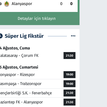
Alanyaspor
0
0
0
Detaylar için tıklayın
Süper Lig Fikstür
4 Ağustos, Cuma
alatasaray - Çorum FK
21:30
5 Ağustos, Cumartesi
onyaspor - Rizespor
19:00
asımpaşa - Trabzonspor
19:00
ençlerbirliği S.K. - Fenerbahçe
21:30
aziantep FK - Alanyaspor
21:30