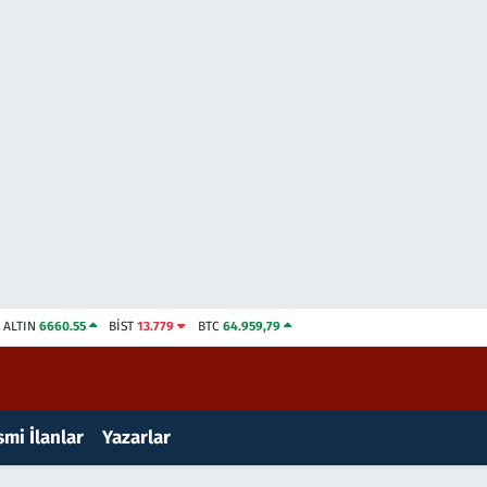
ALTIN
6660.55
BİST
13.779
BTC
64.959,79
mi İlanlar
Yazarlar