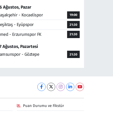
6 Ağustos, Pazar
aşakşehir - Kocaelispor
19:00
eşiktaş - Eyüpspor
21:30
med - Erzurumspor FK
21:30
7 Ağustos, Pazartesi
amsunspor - Göztepe
21:30
Puan Durumu ve Fikstür