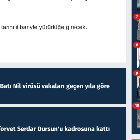
7
 tarihi itibariyle yürürlüğe girecek.
8
9
atı Nil virüsü vakaları geçen yıla göre
10
forvet Serdar Dursun'u kadrosuna kattı