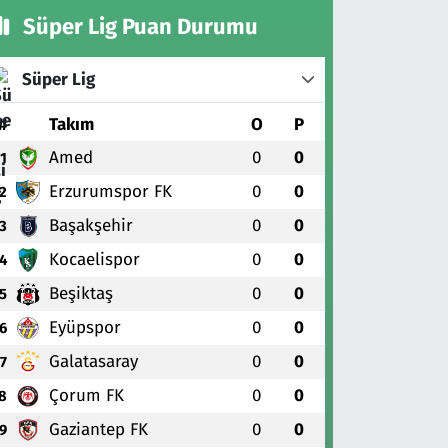
Süper Lig Puan Durumu
Süper Lig
#
Takım
O
P
Amed
0
0
1
Erzurumspor FK
0
0
2
Başakşehir
0
0
3
Kocaelispor
0
0
4
Beşiktaş
0
0
5
Eyüpspor
0
0
6
Galatasaray
0
0
7
Çorum FK
0
0
8
Gaziantep FK
0
0
9