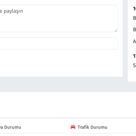
1
B
B
A
1
S
va Durumu
Trafik Durumu