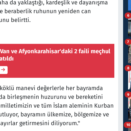
aha da yaklaştığı, kardeşlik ve dayanışma
 ve beraberlik ruhunun yeniden can
6
u belirtti.
7
Van ve Afyonkarahisar'daki 2 faili meçhul
atıldı
8
ığı köklü manevi değerlerle her bayramda
9
da birleşmenin huzurunu ve bereketini
 milletimizin ve tüm İslam aleminin Kurban
utluyor, bayramın ülkemize, bölgemize ve
ayırlar getirmesini diliyorum."
10