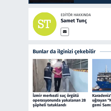
EDITÖR HAKKINDA
Samet Tunç
Bunlar da ilginizi çekebilir
İzmir merkezli suç örgütü
Karadeniz'
operasyonunda yakalanan 28
uğrayan "
şüpheli tutuklandı
gemi Sams