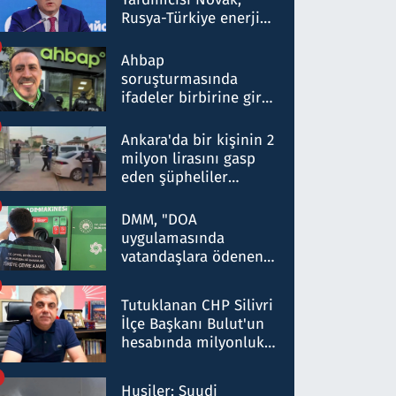
Rusya-Türkiye enerji
ortaklığının stratejik
nitelikte olduğunu
Ahbap
belirtti
soruşturmasında
ifadeler birbirine girdi:
Dokuz şüphelinin
ifadelerinden ortaya
Ankara'da bir kişinin 2
çıkan tablo şok etti
milyon lirasını gasp
eden şüpheliler
Kırıkkale'de yakalandı
DMM, "DOA
uygulamasında
vatandaşlara ödenen
iade tutarlarının
düşürüldüğü" iddiasını
Tutuklanan CHP Silivri
yalanladı
İlçe Başkanı Bulut'un
hesabında milyonluk
para trafiğine: Patron
talimat verdi, ben
Husiler: Suudi