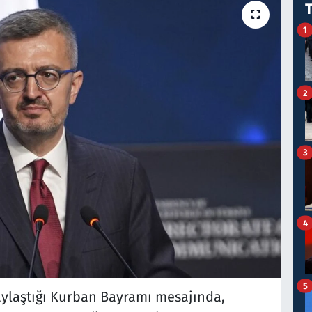
1
2
3
4
5
ylaştığı Kurban Bayramı mesajında,