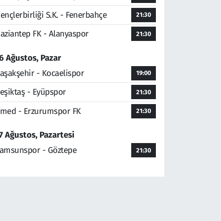
ençlerbirliği S.K. - Fenerbahçe
21:30
aziantep FK - Alanyaspor
21:30
6 Ağustos, Pazar
aşakşehir - Kocaelispor
19:00
eşiktaş - Eyüpspor
21:30
med - Erzurumspor FK
21:30
7 Ağustos, Pazartesi
amsunspor - Göztepe
21:30