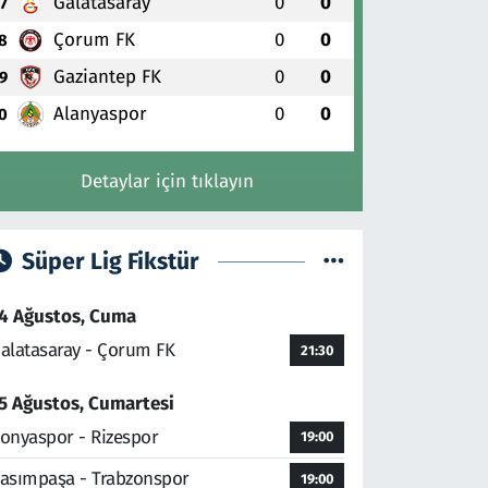
Galatasaray
0
0
7
Çorum FK
0
0
8
Gaziantep FK
0
0
9
Alanyaspor
0
0
0
Detaylar için tıklayın
Süper Lig Fikstür
4 Ağustos, Cuma
alatasaray - Çorum FK
21:30
5 Ağustos, Cumartesi
onyaspor - Rizespor
19:00
asımpaşa - Trabzonspor
19:00