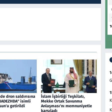
1
1
G
1
de dron saldırısına
İslam İşbirliği Teşkilatı,
K
NADEZHDA" isimli
Mekke Ortak Savunma
un'a getirildi
Anlaşması'nı memnuniyetle
K
karşıladı