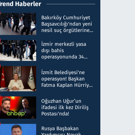
Trend Haberler
Bakırköy Cumhuriyet
Başsavcılığı'ndan yeni
nesil suç örgütlerine
operasyon: 50 şüpheli
hakkında gözaltı kararı
İzmir merkezli yasa
dışı bahis
operasyonunda 34
gözaltı: Yaklaşık 2
Milyar liralık para
İzmit Belediyesi'ne
trafiği tespit edildi
operasyon! Başkan
Fatma Kaplan Hürriyet
ve eşi gözaltına alındı
Oğuzhan Uğur’un
ifadesi ilk kez Diriliş
Postası'nda!
Rusya Başbakan
Yardımcısı Novak,