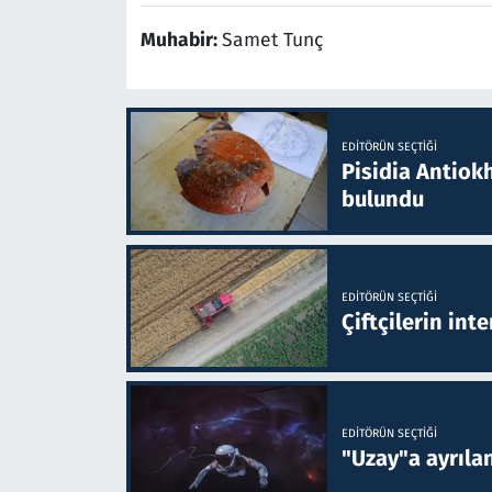
Muhabir:
Samet Tunç
EDITÖRÜN SEÇTIĞI
Pisidia Antiokh
bulundu
EDITÖRÜN SEÇTIĞI
Çiftçilerin inte
EDITÖRÜN SEÇTIĞI
"Uzay"a ayrılan