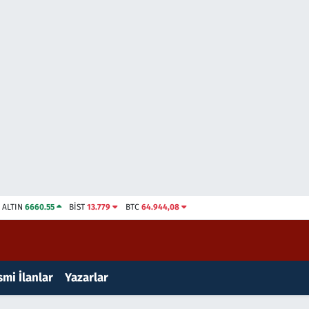
ALTIN
6660.55
BİST
13.779
BTC
64.944,08
mi İlanlar
Yazarlar