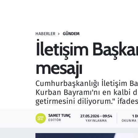
Resmi İlanlar
Rüya Tabirleri
HABERLER
GÜNDEM
İletişim Başk
Sağlık
mesajı
Savunma Sanayi
Seçim 2023
Cumhurbaşkanlığı İletişim Ba
Kurban Bayramı'nı en kalbi d
Spor
getirmesini diliyorum." ifades
Teknoloji ve Bilim
SAMET TUNÇ
27.05.2026 - 09:54
1 D
EDITÖR
YAYINLANMA
OKUNMA 
Televizyon