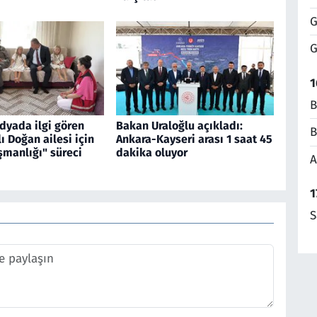
G
G
1
B
dyada ilgi gören
Bakan Uraloğlu açıkladı:
B
 Doğan ailesi için
Ankara-Kayseri arası 1 saat 45
şmanlığı" süreci
dakika oluyor
A
1
S