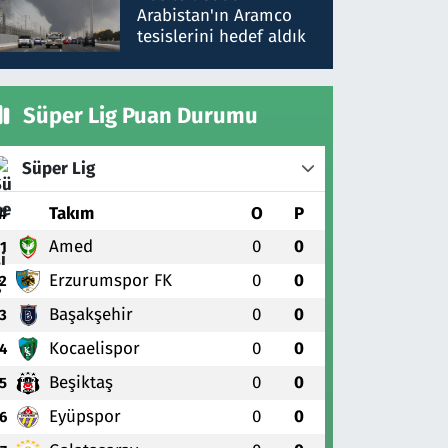
gönderdim
Arabistan'ın Aramco
tesislerini hedef aldık
Süper Lig Puan Durumu
Süper Lig
#
Takım
O
P
Amed
0
0
1
Erzurumspor FK
0
0
2
Başakşehir
0
0
3
Kocaelispor
0
0
4
Beşiktaş
0
0
5
Eyüpspor
0
0
6