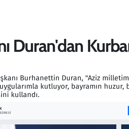
anı Duran'dan Kurb
şkanı Burhanettin Duran, "Aziz milletim
uygularımla kutluyor, bayramın huzur, b
ini kullandı.
K
SÜRESI