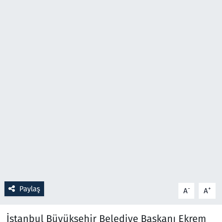
Resmi İlanlar
Rüya Tabirleri
Sağlık
Savunma Sanayi
Seçim 2023
Spor
Teknoloji ve Bilim
Paylaş
-
+
A
A
Televizyon
İstanbul Büyükşehir Belediye Başkanı Ekrem