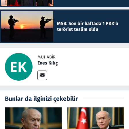
MSB: Son bir haftada 1 PKK'lı
terörist teslim oldu
MUHABIR
Enes Kılıç
Bunlar da ilginizi çekebilir