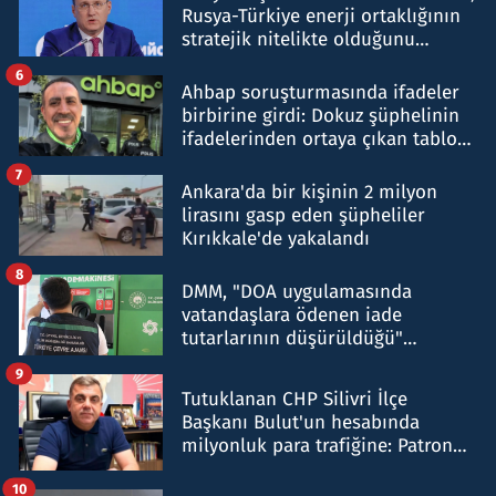
Rusya-Türkiye enerji ortaklığının
stratejik nitelikte olduğunu
belirtti
6
Ahbap soruşturmasında ifadeler
birbirine girdi: Dokuz şüphelinin
ifadelerinden ortaya çıkan tablo
şok etti
7
Ankara'da bir kişinin 2 milyon
lirasını gasp eden şüpheliler
Kırıkkale'de yakalandı
8
DMM, "DOA uygulamasında
vatandaşlara ödenen iade
tutarlarının düşürüldüğü"
iddiasını yalanladı
9
Tutuklanan CHP Silivri İlçe
Başkanı Bulut'un hesabında
milyonluk para trafiğine: Patron
talimat verdi, ben gönderdim
10