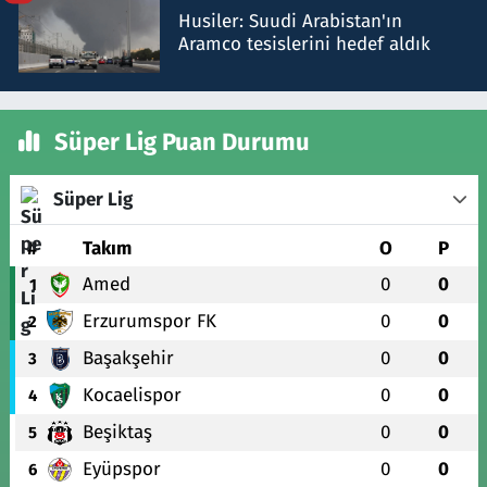
Husiler: Suudi Arabistan'ın
Aramco tesislerini hedef aldık
Süper Lig Puan Durumu
Süper Lig
#
Takım
O
P
Amed
0
0
1
Erzurumspor FK
0
0
2
Başakşehir
0
0
3
Kocaelispor
0
0
4
Beşiktaş
0
0
5
Eyüpspor
0
0
6