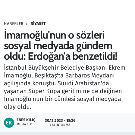
Gündem
HABERLER
SIYASET
Haber
İmamoğlu'nun o sözleri
Kültür Sanat
sosyal medyada gündem
oldu: Erdoğan'a benzetildi!
Kurumsal Haberler
İstanbul Büyükşehir Belediye Başkanı Ekrem
Lezzet Durağı
İmamoğlu, Beşiktaş'ta Barbaros Meydanı
açılışında konuştu. Suudi Arabistan'da
Memur ve Kamu
yaşanan Süper Kupa gerilimine de değinen
İmamoğlu'nun bir cümlesi sosyal medyada
Otomobil
olay oldu.
Oyun
ENES KILIÇ
30.12.2023 - 18:36
MUHABIR
YAYINLANMA
Ramazan