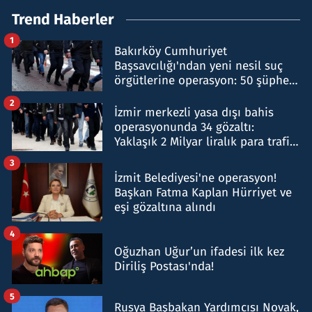
Trend Haberler
1
Bakırköy Cumhuriyet
Başsavcılığı'ndan yeni nesil suç
örgütlerine operasyon: 50 şüpheli
hakkında gözaltı kararı
2
İzmir merkezli yasa dışı bahis
operasyonunda 34 gözaltı:
Yaklaşık 2 Milyar liralık para trafiği
tespit edildi
3
İzmit Belediyesi'ne operasyon!
Başkan Fatma Kaplan Hürriyet ve
eşi gözaltına alındı
4
Oğuzhan Uğur’un ifadesi ilk kez
Diriliş Postası'nda!
5
Rusya Başbakan Yardımcısı Novak,