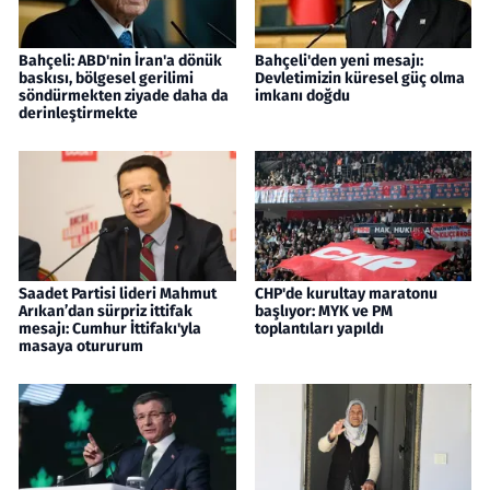
Bahçeli: ABD'nin İran'a dönük
Bahçeli'den yeni mesajı:
baskısı, bölgesel gerilimi
Devletimizin küresel güç olma
söndürmekten ziyade daha da
imkanı doğdu
derinleştirmekte
Saadet Partisi lideri Mahmut
CHP'de kurultay maratonu
Arıkan’dan sürpriz ittifak
başlıyor: MYK ve PM
mesajı: Cumhur İttifakı'yla
toplantıları yapıldı
masaya otururum