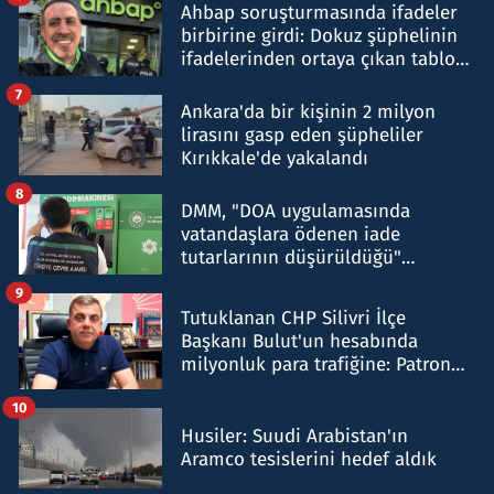
Ahbap soruşturmasında ifadeler
birbirine girdi: Dokuz şüphelinin
ifadelerinden ortaya çıkan tablo
şok etti
7
Ankara'da bir kişinin 2 milyon
lirasını gasp eden şüpheliler
Kırıkkale'de yakalandı
8
DMM, "DOA uygulamasında
vatandaşlara ödenen iade
tutarlarının düşürüldüğü"
iddiasını yalanladı
9
Tutuklanan CHP Silivri İlçe
Başkanı Bulut'un hesabında
milyonluk para trafiğine: Patron
talimat verdi, ben gönderdim
10
Husiler: Suudi Arabistan'ın
Aramco tesislerini hedef aldık