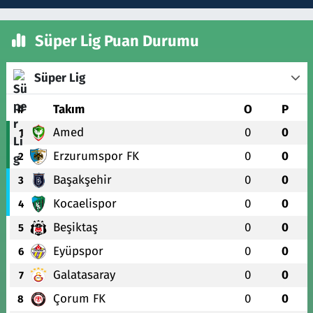
Süper Lig Puan Durumu
Süper Lig
#
Takım
O
P
Amed
0
0
1
Erzurumspor FK
0
0
2
Başakşehir
0
0
3
Kocaelispor
0
0
4
Beşiktaş
0
0
5
Eyüpspor
0
0
6
Galatasaray
0
0
7
Çorum FK
0
0
8