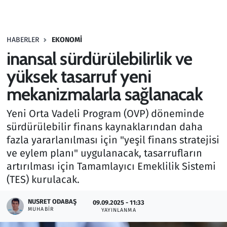
Gündem
HABERLER
EKONOMI
Haber
inansal sürdürülebilirlik ve
Kültür Sanat
yüksek tasarruf yeni
mekanizmalarla sağlanacak
Kurumsal Haberler
Yeni Orta Vadeli Program (OVP) döneminde
Lezzet Durağı
sürdürülebilir finans kaynaklarından daha
fazla yararlanılması için "yeşil finans stratejisi
Memur ve Kamu
ve eylem planı" uygulanacak, tasarrufların
artırılması için Tamamlayıcı Emeklilik Sistemi
Otomobil
(TES) kurulacak.
Oyun
NUSRET ODABAŞ
09.09.2025 - 11:33
MUHABIR
YAYINLANMA
Ramazan