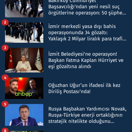
Bakırköy Cumhuriyet
Başsavcılığı'ndan yeni nesil suç
örgütlerine operasyon: 50 şüpheli
hakkında gözaltı kararı
2
İzmir merkezli yasa dışı bahis
operasyonunda 34 gözaltı:
Yaklaşık 2 Milyar liralık para trafiği
tespit edildi
3
İzmit Belediyesi'ne operasyon!
Başkan Fatma Kaplan Hürriyet ve
eşi gözaltına alındı
4
Oğuzhan Uğur’un ifadesi ilk kez
Diriliş Postası'nda!
5
Rusya Başbakan Yardımcısı Novak,
Rusya-Türkiye enerji ortaklığının
stratejik nitelikte olduğunu
belirtti
6