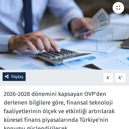
Resmi İlanlar
Rüya Tabirleri
Sağlık
Savunma Sanayi
Seçim 2023
Paylaş
-
+
A
A
Spor
2026-2028 dönemini kapsayan OVP'den
Teknoloji ve Bilim
derlenen bilgilere göre, finansal teknoloji
faaliyetlerinin ölçek ve etkinliği artırılarak
Televizyon
küresel finans piyasalarında Türkiye'nin
konumu güçlendirilecek.