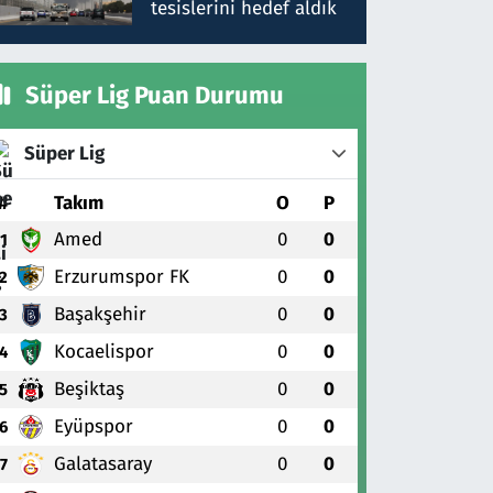
tesislerini hedef aldık
Süper Lig Puan Durumu
Süper Lig
#
Takım
O
P
Amed
0
0
1
Erzurumspor FK
0
0
2
Başakşehir
0
0
3
Kocaelispor
0
0
4
Beşiktaş
0
0
5
Eyüpspor
0
0
6
Galatasaray
0
0
7