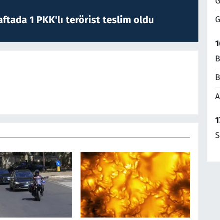
G
ftada 1 PKK'lı terörist teslim oldu
G
1
B
B
A
1
S