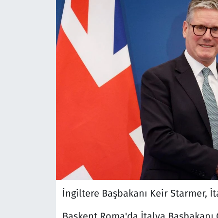
İngiltere Başbakanı Keir Starmer, İ
Başkent Roma'da İtalya Başbakanı G