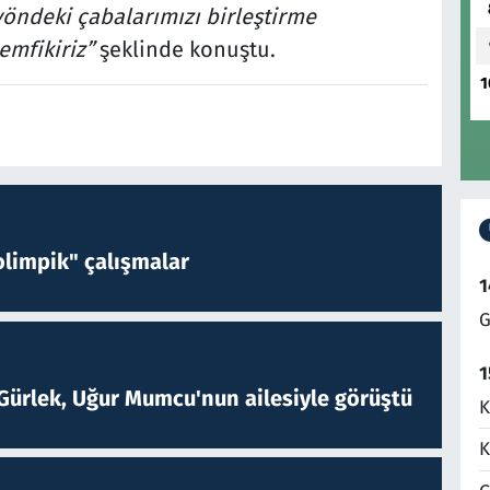
öndeki çabalarımızı birleştirme
mfikiriz”
şeklinde konuştu.
1
limpik" çalışmalar
1
G
1
Gürlek, Uğur Mumcu'nun ailesiyle görüştü
K
K