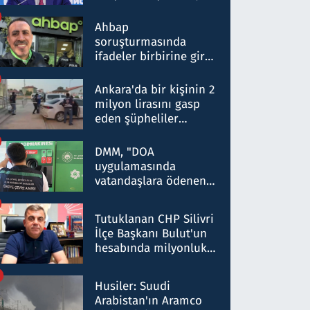
ortaklığının stratejik
nitelikte olduğunu
Ahbap
belirtti
soruşturmasında
ifadeler birbirine girdi:
Dokuz şüphelinin
ifadelerinden ortaya
Ankara'da bir kişinin 2
çıkan tablo şok etti
milyon lirasını gasp
eden şüpheliler
Kırıkkale'de yakalandı
DMM, "DOA
uygulamasında
vatandaşlara ödenen
iade tutarlarının
düşürüldüğü" iddiasını
Tutuklanan CHP Silivri
yalanladı
İlçe Başkanı Bulut'un
hesabında milyonluk
para trafiğine: Patron
talimat verdi, ben
Husiler: Suudi
gönderdim
Arabistan'ın Aramco