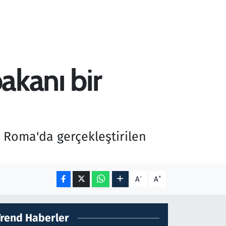
akanı bir
, Roma'da gerçekleştirilen
-
+
A
A
Trend Haberler