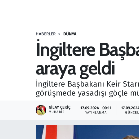
Resmi İlanlar
Rüya Tabirleri
HABERLER
DÜNYA
İngiltere Başb
Sağlık
araya geldi
Savunma Sanayi
Seçim 2023
İngiltere Başbakanı Keir Sta
görüşmede yasadışı göçle müc
Spor
NILAY ÇEKIÇ
17.09.2024 - 00:11
17.09.2024
Teknoloji ve Bilim
MUHABIR
YAYINLANMA
GÜNCEL
Televizyon