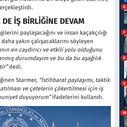
rçekleştirdi.
6
DE İŞ BİRLİĞİNE DEVAM
lgilerini paylaşacağını ve insan kaçakçılığı
7
e daha yakın çalışacaklarını söyleyen
nın en caydırıcı ve etkili yolu olduğunu
mış durumdayım ve bu da bu aşağılık
8
ir”
dedi.
değinen Starmer,
“İstihbarat paylaşımı, taktik
9
atılması ve çetelerin çökertilmesi için iş
mnuniyet duyuyorum”
ifadelerini kullandı.
10