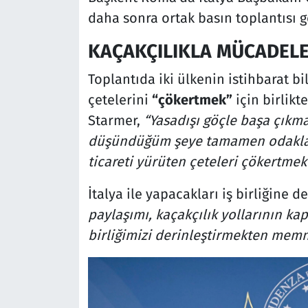
daha sonra ortak basın toplantısı ge
KAÇAKÇILIKLA MÜCADELE 
Toplantıda iki ülkenin istihbarat bi
çetelerini
“çökertmek”
için birlikt
Starmer,
“Yasadışı göçle başa çıkma
düşündüğüm şeye tamamen odaklan
ticareti yürüten çeteleri çökertmekt
İtalya ile yapacakları iş birliğine 
paylaşımı, kaçakçılık yollarının kap
birliğimizi derinleştirmekten me