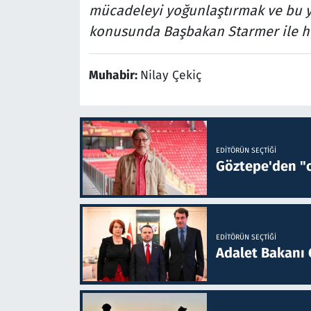
mücadeleyi yoğunlaştırmak ve bu y
konusunda Başbakan Starmer ile he
Muhabir:
Nilay Çekiç
EDITÖRÜN SEÇTIĞI
Göztepe'den "o
EDITÖRÜN SEÇTIĞI
Adalet Bakanı 