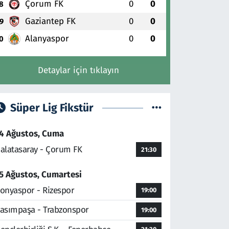
Çorum FK
0
0
8
Gaziantep FK
0
0
9
Alanyaspor
0
0
0
Detaylar için tıklayın
Süper Lig Fikstür
4 Ağustos, Cuma
alatasaray - Çorum FK
21:30
5 Ağustos, Cumartesi
onyaspor - Rizespor
19:00
asımpaşa - Trabzonspor
19:00