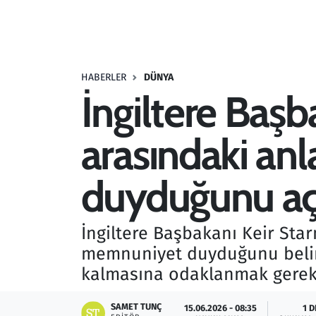
Resmi İlanlar
Rüya Tabirleri
HABERLER
DÜNYA
İngiltere Başb
Sağlık
arasındaki a
Savunma Sanayi
Seçim 2023
duyduğunu açı
Spor
İngiltere Başbakanı Keir Sta
Teknoloji ve Bilim
memnuniyet duyduğunu belirt
kalmasına odaklanmak gerekti
Televizyon
SAMET TUNÇ
15.06.2026 - 08:35
1 D