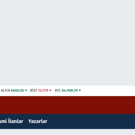
ALTIN
6660.55
BİST
13.779
BTC
64.959,79
mi İlanlar
Yazarlar