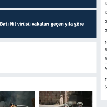
K
K
G
atı Nil virüsü vakaları geçen yıla göre
G
1
B
B
A
1
S