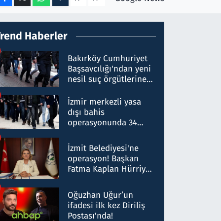
Trend Haberler
Bakırköy Cumhuriyet
Başsavcılığı'ndan yeni
nesil suç örgütlerine
operasyon: 50 şüpheli
hakkında gözaltı kararı
İzmir merkezli yasa
dışı bahis
operasyonunda 34
gözaltı: Yaklaşık 2
Milyar liralık para
İzmit Belediyesi'ne
trafiği tespit edildi
operasyon! Başkan
Fatma Kaplan Hürriyet
ve eşi gözaltına alındı
Oğuzhan Uğur’un
ifadesi ilk kez Diriliş
Postası'nda!