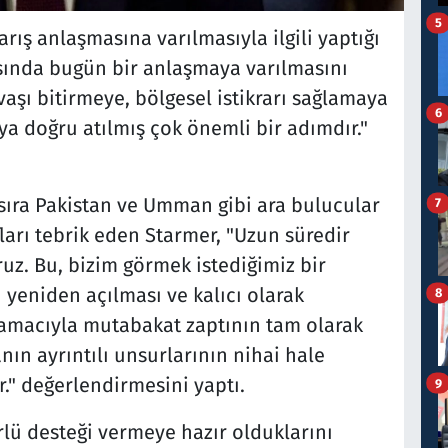
5
arış anlaşmasına varılmasıyla ilgili yaptığı
asında bugün bir anlaşmaya varılmasını
aşı bitirmeye, bölgesel istikrarı sağlamaya
6
 doğru atılmış çok önemli bir adımdır."
sıra Pakistan ve Umman gibi ara bulucular
7
ları tebrik eden Starmer, "Uzun süredir
uz. Bu, bizim görmek istediğimiz bir
 yeniden açılması ve kalıcı olarak
8
amacıyla mutabakat zaptının tam olarak
n ayrıntılı unsurlarının nihai hale
." değerlendirmesini yaptı.
9
rlü desteği vermeye hazır olduklarını