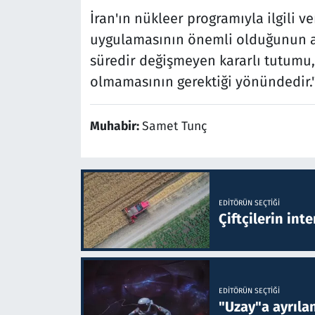
İran'ın nükleer programıyla ilgili ve
uygulamasının önemli olduğunun alt
süredir değişmeyen kararlı tutumu,
olmamasının gerektiği yönündedir.
Muhabir:
Samet Tunç
EDITÖRÜN SEÇTIĞI
Çiftçilerin inte
EDITÖRÜN SEÇTIĞI
"Uzay"a ayrılan