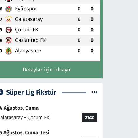
Eyüpspor
0
0
6
Galatasaray
0
0
7
Çorum FK
0
0
8
Gaziantep FK
0
0
9
Alanyaspor
0
0
0
Detaylar için tıklayın
Süper Lig Fikstür
4 Ağustos, Cuma
alatasaray - Çorum FK
21:30
5 Ağustos, Cumartesi