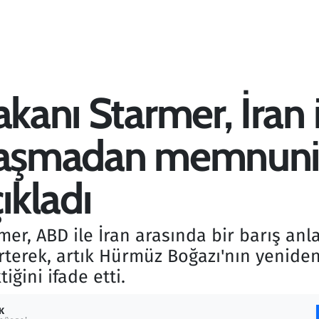
akanı Starmer, İran
nlaşmadan memnuni
kladı
rmer, ABD ile İran arasında bir barış a
erek, artık Hürmüz Boğazı'nın yeniden
ğini ifade etti.
K