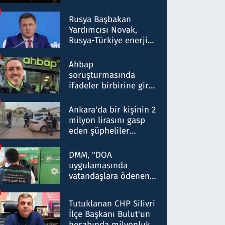
Rusya Başbakan
Yardımcısı Novak,
Rusya-Türkiye enerji
ortaklığının stratejik
nitelikte olduğunu
Ahbap
belirtti
soruşturmasında
ifadeler birbirine girdi:
Dokuz şüphelinin
ifadelerinden ortaya
Ankara'da bir kişinin 2
çıkan tablo şok etti
milyon lirasını gasp
eden şüpheliler
Kırıkkale'de yakalandı
DMM, "DOA
uygulamasında
vatandaşlara ödenen
iade tutarlarının
düşürüldüğü" iddiasını
Tutuklanan CHP Silivri
yalanladı
İlçe Başkanı Bulut'un
hesabında milyonluk