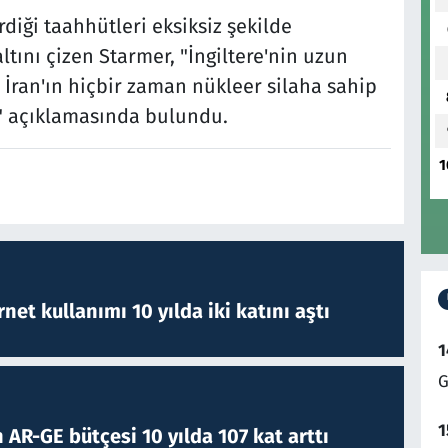
rdiği taahhütleri eksiksiz şekilde
ını çizen Starmer, "İngiltere'nin uzun
 İran'ın hiçbir zaman nükleer silaha sahip
" açıklamasında bulundu.
1
rnet kullanımı 10 yılda iki katını aştı
1
G
1
 AR-GE bütçesi 10 yılda 107 kat arttı