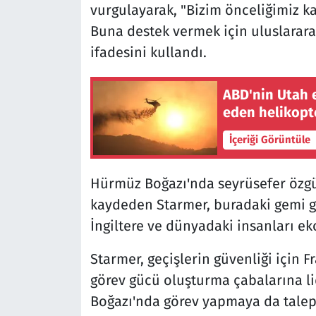
vurgulayarak, "Bizim önceliğimiz kal
Buna destek vermek için uluslararası
ifadesini kullandı.
ABD'nin Utah 
eden helikopt
İçeriği Görüntüle
Hürmüz Boğazı'nda seyrüsefer özg
kaydeden Starmer, buradaki gemi g
İngiltere ve dünyadaki insanları ek
Starmer, geçişlerin güvenliği için Fr
görev gücü oluşturma çabalarına lid
Boğazı'nda görev yapmaya da talep g