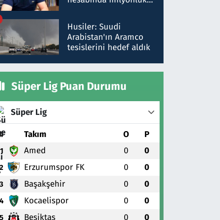
para trafiğine: Patron
talimat verdi, ben
Husiler: Suudi
gönderdim
Arabistan'ın Aramco
tesislerini hedef aldık
Süper Lig Puan Durumu
Süper Lig
#
Takım
O
P
Amed
0
0
1
Erzurumspor FK
0
0
2
Başakşehir
0
0
3
Kocaelispor
0
0
4
Beşiktaş
0
0
5