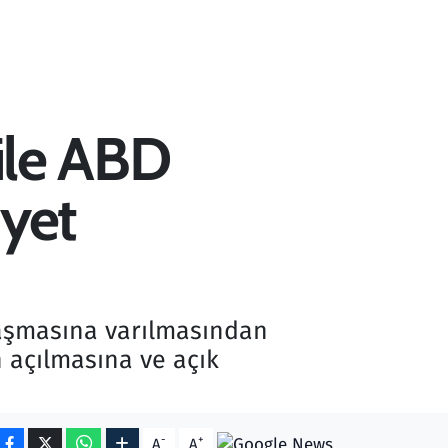
 ile ABD
yet
nlaşmasına varılmasından
 açılmasına ve açık
-
+
A
A