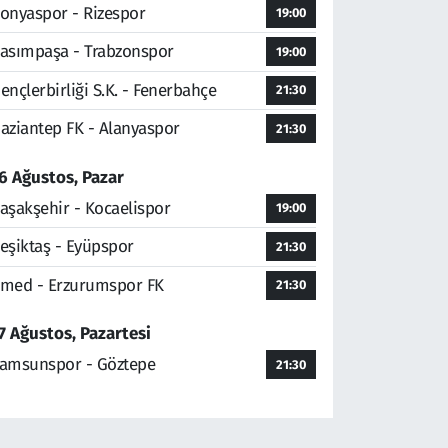
onyaspor - Rizespor
19:00
asımpaşa - Trabzonspor
19:00
ençlerbirliği S.K. - Fenerbahçe
21:30
aziantep FK - Alanyaspor
21:30
6 Ağustos, Pazar
aşakşehir - Kocaelispor
19:00
eşiktaş - Eyüpspor
21:30
med - Erzurumspor FK
21:30
7 Ağustos, Pazartesi
amsunspor - Göztepe
21:30