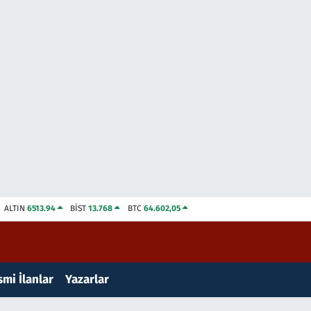
ALTIN
6513.94
BİST
13.768
BTC
64.602,05
mi İlanlar
Yazarlar