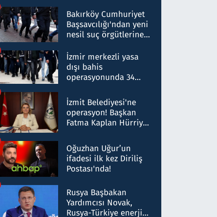
Bakırköy Cumhuriyet
Başsavcılığı'ndan yeni
nesil suç örgütlerine
operasyon: 50 şüpheli
hakkında gözaltı kararı
İzmir merkezli yasa
dışı bahis
operasyonunda 34
gözaltı: Yaklaşık 2
Milyar liralık para
İzmit Belediyesi'ne
trafiği tespit edildi
operasyon! Başkan
Fatma Kaplan Hürriyet
ve eşi gözaltına alındı
Oğuzhan Uğur’un
ifadesi ilk kez Diriliş
Postası'nda!
Rusya Başbakan
Yardımcısı Novak,
Rusya-Türkiye enerji