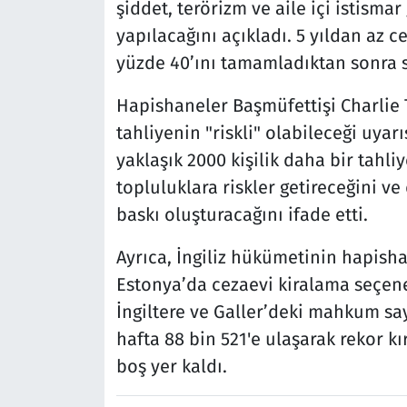
şiddet, terörizm ve aile içi istismar 
yapılacağını açıkladı. 5 yıldan az ce
yüzde 40’ını tamamladıktan sonra s
Hapishaneler Başmüfettişi Charlie 
tahliyenin "riskli" olabileceği uya
yaklaşık 2000 kişilik daha bir tahli
topluluklara riskler getireceğini ve
baskı oluşturacağını ifade etti.
Ayrıca, İngiliz hükümetinin hapis
Estonya’da cezaevi kiralama seçene
İngiltere ve Galler’deki mahkum say
hafta 88 bin 521'e ulaşarak rekor k
boş yer kaldı.