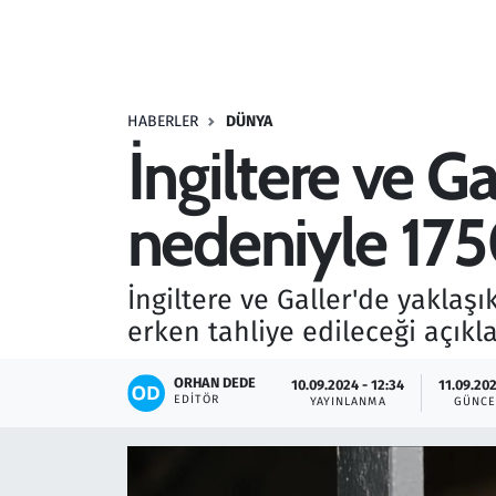
Resmi İlanlar
Rüya Tabirleri
HABERLER
DÜNYA
İngiltere ve G
Sağlık
nedeniyle 175
Savunma Sanayi
Seçim 2023
İngiltere ve Galler'de yaklaş
erken tahliye edileceği açıkl
Spor
ORHAN DEDE
10.09.2024 - 12:34
11.09.202
Teknoloji ve Bilim
EDITÖR
YAYINLANMA
GÜNCE
Televizyon