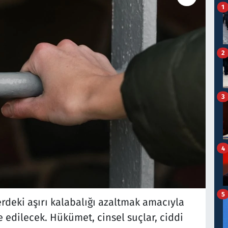
1
2
3
4
5
erdeki aşırı kalabalığı azaltmak amacıyla
 edilecek. Hükümet, cinsel suçlar, ciddi