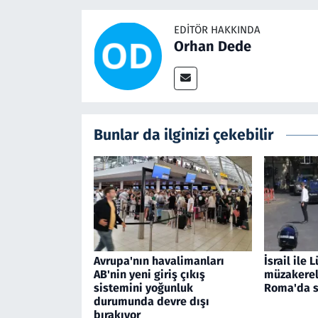
EDITÖR HAKKINDA
Orhan Dede
Bunlar da ilginizi çekebilir
Avrupa'nın havalimanları
İsrail ile
AB'nin yeni giriş çıkış
müzakerele
sistemini yoğunluk
Roma'da s
durumunda devre dışı
bırakıyor