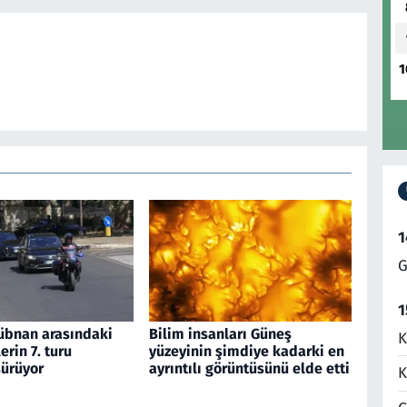
1
1
G
1
 Lübnan arasındaki
Bilim insanları Güneş
K
rin 7. turu
yüzeyinin şimdiye kadarki en
ürüyor
ayrıntılı görüntüsünü elde etti
K