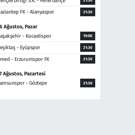
ençlerbirliği S.K. - Fenerbahçe
21:30
aziantep FK - Alanyaspor
21:30
6 Ağustos, Pazar
aşakşehir - Kocaelispor
19:00
eşiktaş - Eyüpspor
21:30
med - Erzurumspor FK
21:30
7 Ağustos, Pazartesi
amsunspor - Göztepe
21:30