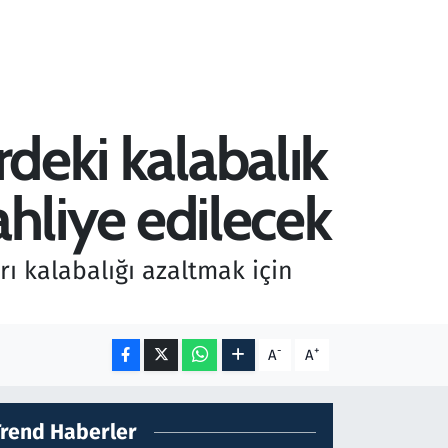
rdeki kalabalık
hliye edilecek
ı kalabalığı azaltmak için
-
+
A
A
Trend Haberler