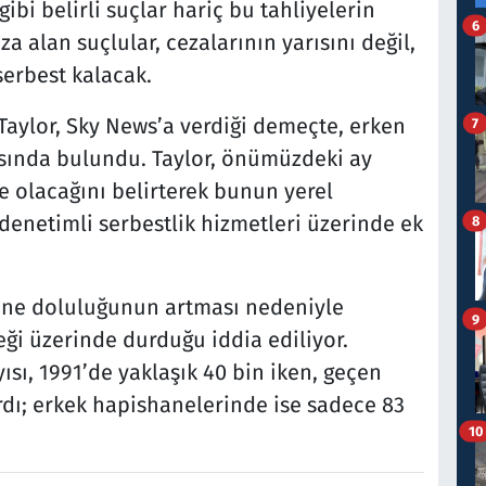
gibi belirli suçlar hariç bu tahliyelerin
6
za alan suçlular, cezalarının yarısını değil,
erbest kalacak.
Taylor, Sky News’a verdiği demeçte, erken
7
rısında bulundu. Taylor, önümüzdeki ay
ye olacağını belirterek bunun yerel
 denetimli serbestlik hizmetleri üzerinde ek
8
hane doluluğunun artması nedeniyle
9
ği üzerinde durduğu iddia ediliyor.
ısı, 1991’de yaklaşık 40 bin iken, geçen
ırdı; erkek hapishanelerinde ise sadece 83
10