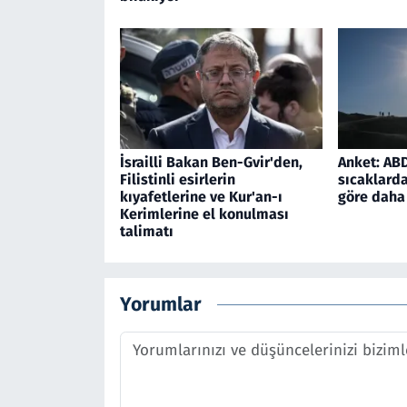
İsrailli Bakan Ben-Gvir'den,
Anket: ABD'
Filistinli esirlerin
sıcaklarda
kıyafetlerine ve Kur'an-ı
göre daha 
Kerimlerine el konulması
talimatı
Yorumlar