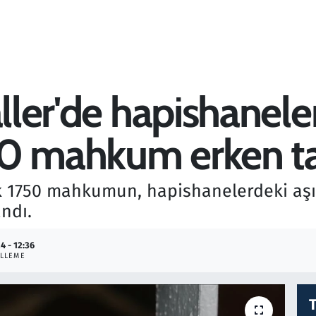
aller'de hapishanele
0 mahkum erken ta
ık 1750 mahkumun, hapishanelerdeki aşır
andı.
4 - 12:36
LLEME