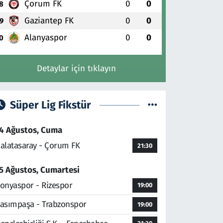
Çorum FK
0
0
8
Gaziantep FK
0
0
9
Alanyaspor
0
0
0
Detaylar için tıklayın
Süper Lig Fikstür
4 Ağustos, Cuma
alatasaray - Çorum FK
21:30
5 Ağustos, Cumartesi
onyaspor - Rizespor
19:00
asımpaşa - Trabzonspor
19:00