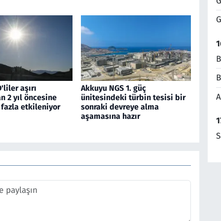
G
G
1
B
B
liler aşırı
Akkuyu NGS 1. güç
A
n 2 yıl öncesine
ünitesindeki türbin tesisi bir
fazla etkileniyor
sonraki devreye alma
aşamasına hazır
1
S