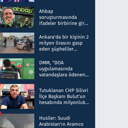
ortaklığının stratejik
nitelikte olduğunu
Ahbap
belirtti
soruşturmasında
ifadeler birbirine girdi:
Dokuz şüphelinin
ifadelerinden ortaya
Ankara'da bir kişinin 2
çıkan tablo şok etti
milyon lirasını gasp
eden şüpheliler
Kırıkkale'de yakalandı
DMM, "DOA
uygulamasında
vatandaşlara ödenen
iade tutarlarının
düşürüldüğü" iddiasını
Tutuklanan CHP Silivri
yalanladı
İlçe Başkanı Bulut'un
hesabında milyonluk
para trafiğine: Patron
talimat verdi, ben
Husiler: Suudi
gönderdim
Arabistan'ın Aramco