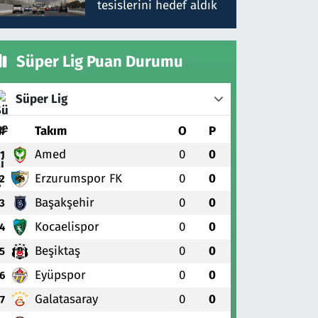
tesislerini hedef aldık
Süper Lig Puan Durumu
Süper Lig
#
Takım
O
P
Amed
0
0
1
Erzurumspor FK
0
0
2
Başakşehir
0
0
3
Kocaelispor
0
0
4
Beşiktaş
0
0
5
Eyüpspor
0
0
6
Galatasaray
0
0
7