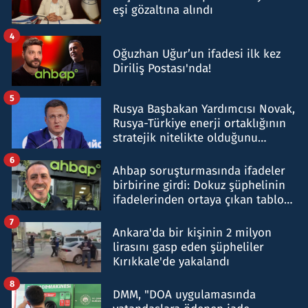
eşi gözaltına alındı
4
Oğuzhan Uğur’un ifadesi ilk kez
Diriliş Postası'nda!
5
Rusya Başbakan Yardımcısı Novak,
Rusya-Türkiye enerji ortaklığının
stratejik nitelikte olduğunu
belirtti
6
Ahbap soruşturmasında ifadeler
birbirine girdi: Dokuz şüphelinin
ifadelerinden ortaya çıkan tablo
şok etti
7
Ankara'da bir kişinin 2 milyon
lirasını gasp eden şüpheliler
Kırıkkale'de yakalandı
8
DMM, "DOA uygulamasında