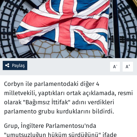
Resmi İlanlar
Rüya Tabirleri
Sağlık
Savunma Sanayi
Paylaş
-
+
A
A
Seçim 2023
Corbyn ile parlamentodaki diğer 4
Spor
milletvekili, yaptıkları ortak açıklamada, resmi
olarak "Bağımsız İttifak" adını verdikleri
Teknoloji ve Bilim
parlamento grubu kurduklarını bildirdi.
Televizyon
Grup, İngiltere Parlamentosu'nda
"umutsuzluğun hüküm sürdüğünü" ifade