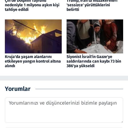
Çin'de Dolphin Tayfunu
Trump, İran'la müzakereleri
nedeniyle 1 milyonu aşkın kişi
'sessizce' yürüttüklerini
tahliye edildi
belirtti
Kruja'da yaşam alanlarını
Siyonist İsrail'in Gazze'ye
etkileyen yangın kontrol altına
saldırılarında can kaybı 73 bin
alındı
386'ya yükseldi
Yorumlar