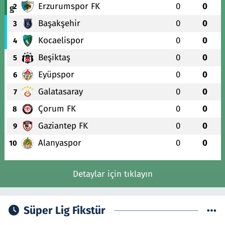
Erzurumspor FK
0
0
2
Başakşehir
0
0
3
Kocaelispor
0
0
4
Beşiktaş
0
0
5
Eyüpspor
0
0
6
Galatasaray
0
0
7
Çorum FK
0
0
8
Gaziantep FK
0
0
9
Alanyaspor
0
0
10
Detaylar için tıklayın
Süper Lig Fikstür