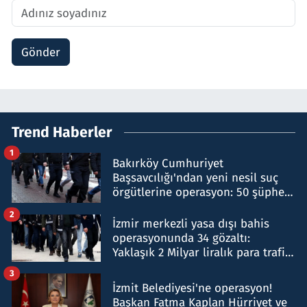
Gönder
Trend Haberler
1
Bakırköy Cumhuriyet
Başsavcılığı'ndan yeni nesil suç
örgütlerine operasyon: 50 şüpheli
hakkında gözaltı kararı
2
İzmir merkezli yasa dışı bahis
operasyonunda 34 gözaltı:
Yaklaşık 2 Milyar liralık para trafiği
tespit edildi
3
İzmit Belediyesi'ne operasyon!
Başkan Fatma Kaplan Hürriyet ve