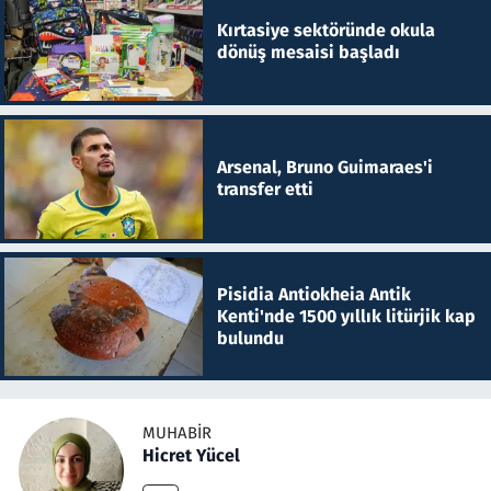
Kırtasiye sektöründe okula
dönüş mesaisi başladı
Arsenal, Bruno Guimaraes'i
transfer etti
Pisidia Antiokheia Antik
Kenti'nde 1500 yıllık litürjik kap
bulundu
MUHABIR
Hicret Yücel