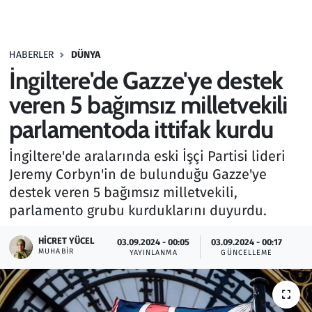
Gündem
HABERLER
DÜNYA
Haber
İngiltere'de Gazze'ye destek
Kültür Sanat
veren 5 bağımsız milletvekili
parlamentoda ittifak kurdu
Kurumsal Haberler
İngiltere'de aralarında eski İşçi Partisi lideri
Lezzet Durağı
Jeremy Corbyn'in de bulunduğu Gazze'ye
destek veren 5 bağımsız milletvekili,
Memur ve Kamu
parlamento grubu kurduklarını duyurdu.
Otomobil
HICRET YÜCEL
03.09.2024 - 00:05
03.09.2024 - 00:17
MUHABIR
YAYINLANMA
GÜNCELLEME
Oyun
Ramazan