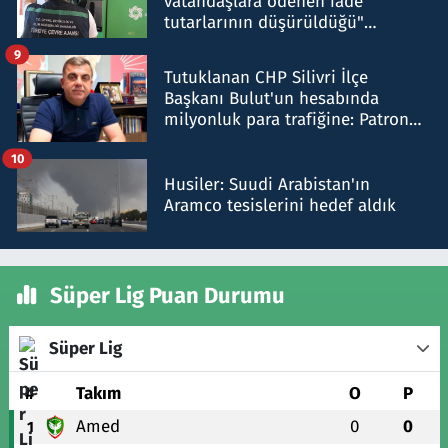
vatandaşlara ödenen iade
tutarlarının düşürüldüğü"
iddiasını yalanladı
9
Tutuklanan CHP Silivri İlçe
Başkanı Bulut'un hesabında
milyonluk para trafiğine: Patron
talimat verdi, ben gönderdim
10
Husiler: Suudi Arabistan'ın
Aramco tesislerini hedef aldık
Süper Lig Puan Durumu
Süper Lig
#
Takım
O
P
Amed
0
0
1