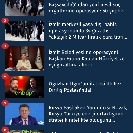
Başsavcılığı'ndan yeni nesil suç
örgütlerine operasyon: 50 şüpheli
hakkında gözaltı kararı
2
İzmir merkezli yasa dışı bahis
operasyonunda 34 gözaltı:
Yaklaşık 2 Milyar liralık para trafiği
tespit edildi
3
İzmit Belediyesi'ne operasyon!
Başkan Fatma Kaplan Hürriyet ve
eşi gözaltına alındı
4
Oğuzhan Uğur’un ifadesi ilk kez
Diriliş Postası'nda!
5
Rusya Başbakan Yardımcısı Novak,
Rusya-Türkiye enerji ortaklığının
stratejik nitelikte olduğunu
belirtti
6