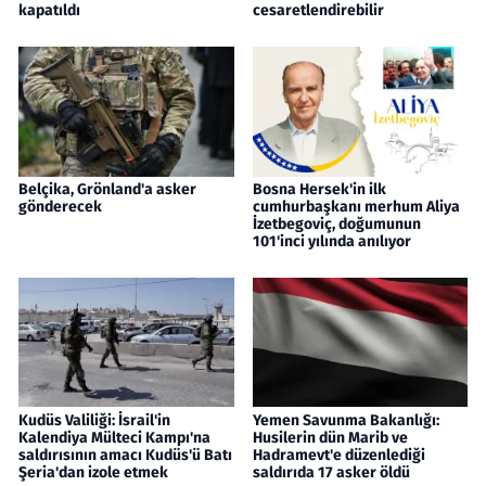
kapatıldı
cesaretlendirebilir
Belçika, Grönland'a asker
Bosna Hersek'in ilk
gönderecek
cumhurbaşkanı merhum Aliya
İzetbegoviç, doğumunun
101'inci yılında anılıyor
Kudüs Valiliği: İsrail'in
Yemen Savunma Bakanlığı:
Kalendiya Mülteci Kampı'na
Husilerin dün Marib ve
saldırısının amacı Kudüs'ü Batı
Hadramevt'e düzenlediği
Şeria'dan izole etmek
saldırıda 17 asker öldü