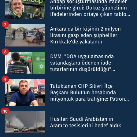
Ahbap soruşturmasında ifadeler
birbirine girdi: Dokuz şüphelinin
ifadelerinden ortaya çıkan tablo
şok etti
7
Ankara'da bir kişinin 2 milyon
lirasını gasp eden şüpheliler
Kırıkkale'de yakalandı
8
DMM, "DOA uygulamasında
vatandaşlara ödenen iade
tutarlarının düşürüldüğü"
iddiasını yalanladı
9
Tutuklanan CHP Silivri İlçe
Başkanı Bulut'un hesabında
milyonluk para trafiğine: Patron
talimat verdi, ben gönderdim
10
Husiler: Suudi Arabistan'ın
Aramco tesislerini hedef aldık