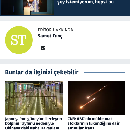
şey istemiyorum, hepsi bu
EDITÖR HAKKINDA
Samet Tunç
Bunlar da ilginizi çekebilir
Japonya'nın güneyine ilerleyen
CNN: ABD'nin mühimmat
Dolphin Tayfunu nedeniyle
stoklarının tükendiğine dair
Okinava'daki Naha Havaalanı
sızıntılar İran'ı