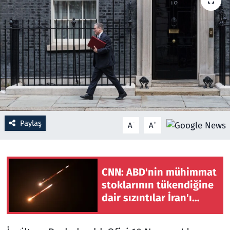
Resmi İlanlar
Rüya Tabirleri
Sağlık
Savunma Sanayi
Paylaş
-
+
A
A
Seçim 2023
Spor
CNN: ABD'nin mühimmat
Teknoloji ve Bilim
stoklarının tükendiğine
dair sızıntılar İran'ı
Televizyon
cesaretlendirebilir