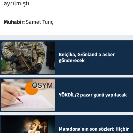
ayrılmıştı.
Muhabir:
Samet Tunç
Belçika, Grönland'a asker
gönderecek
YÖKDİL/2 pazar günü yapılacak
Maradona'nın son sözleri: Hiçbir