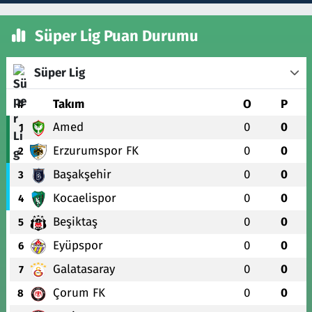
Süper Lig Puan Durumu
Süper Lig
#
Takım
O
P
Amed
0
0
1
Erzurumspor FK
0
0
2
Başakşehir
0
0
3
Kocaelispor
0
0
4
Beşiktaş
0
0
5
Eyüpspor
0
0
6
Galatasaray
0
0
7
Çorum FK
0
0
8