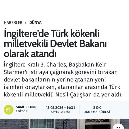
Gündem
HABERLER
DÜNYA
Haber
İngiltere'de Türk kökenli
Kültür Sanat
milletvekili Devlet Bakanı
olarak atandı
Kurumsal Haberler
İngiltere Kralı 3. Charles, Başbakan Keir
Lezzet Durağı
Starmer'ı istifaya çağırarak görevini bırakan
devlet bakanlarının yerine atanan yeni
Memur ve Kamu
isimleri onaylarken, atananlar arasında Türk
kökenli milletvekili Nesil Çalışkan da yer aldı.
Otomobil
SAMET TUNÇ
13.05.2026 - 14:31
2 DK
EDITÖR
Oyun
YAYINLANMA
OKUNMA SÜRESI
Ramazan