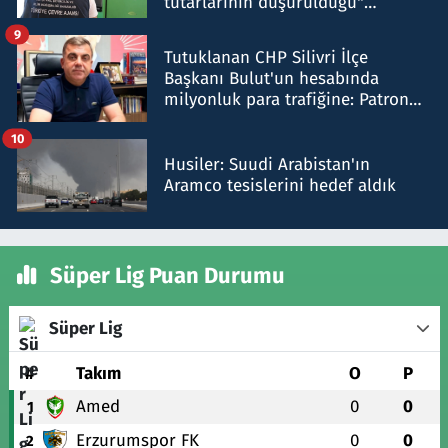
tutarlarının düşürüldüğü"
iddiasını yalanladı
9
Tutuklanan CHP Silivri İlçe
Başkanı Bulut'un hesabında
milyonluk para trafiğine: Patron
talimat verdi, ben gönderdim
10
Husiler: Suudi Arabistan'ın
Aramco tesislerini hedef aldık
Süper Lig Puan Durumu
Süper Lig
#
Takım
O
P
Amed
0
0
1
Erzurumspor FK
0
0
2