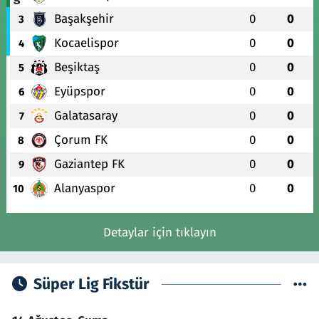
Başakşehir
0
0
3
Kocaelispor
0
0
4
Beşiktaş
0
0
5
Eyüpspor
0
0
6
Galatasaray
0
0
7
Çorum FK
0
0
8
Gaziantep FK
0
0
9
Alanyaspor
0
0
10
Detaylar için tıklayın
Süper Lig Fikstür