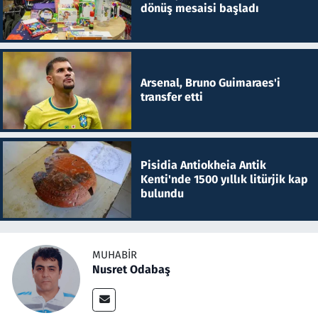
dönüş mesaisi başladı
Arsenal, Bruno Guimaraes'i
transfer etti
Pisidia Antiokheia Antik
Kenti'nde 1500 yıllık litürjik kap
bulundu
MUHABIR
Nusret Odabaş