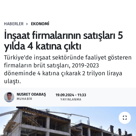
Gündem
HABERLER
EKONOMI
Haber
İnşaat firmalarının satışları 5
Kültür Sanat
yılda 4 katına çıktı
Türkiye'de inşaat sektöründe faaliyet gösteren
Kurumsal Haberler
firmaların brüt satışları, 2019-2023
döneminde 4 katına çıkarak 2 trilyon liraya
Lezzet Durağı
ulaştı.
Memur ve Kamu
NUSRET ODABAŞ
19.09.2024 - 11:33
MUHABIR
YAYINLANMA
Otomobil
Oyun
Ramazan