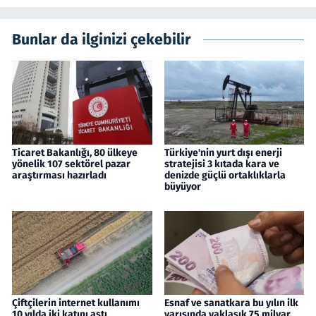
Bunlar da ilginizi çekebilir
Ticaret Bakanlığı, 80 ülkeye
Türkiye'nin yurt dışı enerji
yönelik 107 sektörel pazar
stratejisi 3 kıtada kara ve
araştırması hazırladı
denizde güçlü ortaklıklarla
büyüyor
Çiftçilerin internet kullanımı
Esnaf ve sanatkara bu yılın ilk
10 yılda iki katını aştı
yarısında yaklaşık 75 milyar