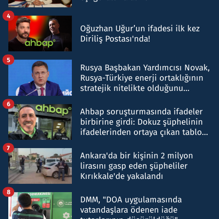
4
Oğuzhan Uğur’un ifadesi ilk kez
Diriliş Postası'nda!
5
Rusya Başbakan Yardımcısı Novak,
Rusya-Türkiye enerji ortaklığının
stratejik nitelikte olduğunu
belirtti
6
Ahbap soruşturmasında ifadeler
birbirine girdi: Dokuz şüphelinin
ifadelerinden ortaya çıkan tablo
şok etti
7
Ankara'da bir kişinin 2 milyon
lirasını gasp eden şüpheliler
Kırıkkale'de yakalandı
8
DMM, "DOA uygulamasında
vatandaşlara ödenen iade