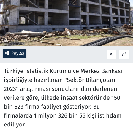
Resmi İlanlar
Rüya Tabirleri
Sağlık
Paylaş
-
+
A
A
Savunma Sanayi
Türkiye İstatistik Kurumu ve Merkez Bankası
Seçim 2023
işbirliğiyle hazırlanan "Sektör Bilançoları
2023" araştırması sonuçlarından derlenen
Spor
verilere göre, ülkede inşaat sektöründe 150
Teknoloji ve Bilim
bin 623 firma faaliyet gösteriyor. Bu
firmalarda 1 milyon 326 bin 56 kişi istihdam
Televizyon
ediliyor.