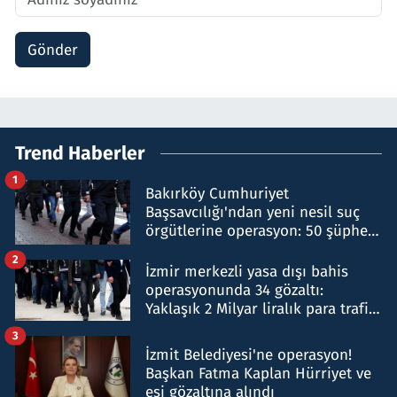
Gönder
Trend Haberler
1
Bakırköy Cumhuriyet
Başsavcılığı'ndan yeni nesil suç
örgütlerine operasyon: 50 şüpheli
hakkında gözaltı kararı
2
İzmir merkezli yasa dışı bahis
operasyonunda 34 gözaltı:
Yaklaşık 2 Milyar liralık para trafiği
tespit edildi
3
İzmit Belediyesi'ne operasyon!
Başkan Fatma Kaplan Hürriyet ve
eşi gözaltına alındı