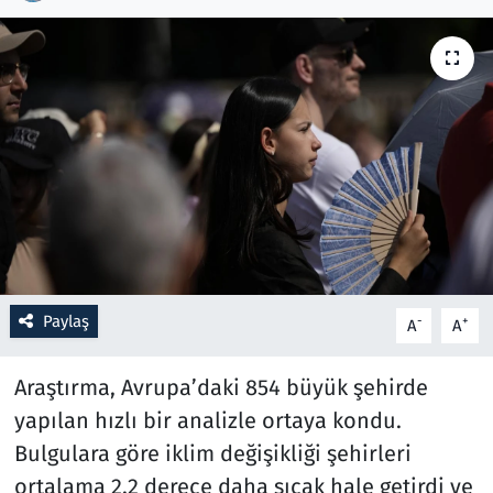
Resmi İlanlar
Rüya Tabirleri
Sağlık
Savunma Sanayi
Seçim 2023
Paylaş
-
+
A
A
Spor
Araştırma, Avrupa’daki 854 büyük şehirde
Teknoloji ve Bilim
yapılan hızlı bir analizle ortaya kondu.
Televizyon
Bulgulara göre iklim değişikliği şehirleri
ortalama 2,2 derece daha sıcak hale getirdi ve