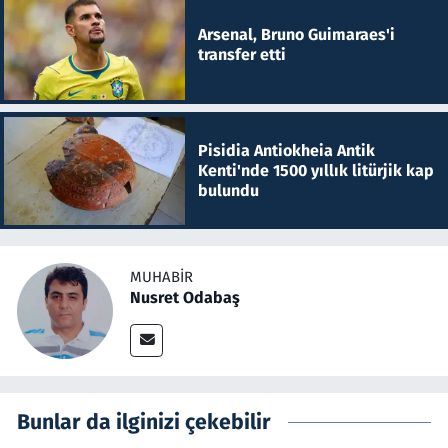
Arsenal, Bruno Guimaraes'i
transfer etti
Pisidia Antiokheia Antik
Kenti'nde 1500 yıllık litürjik kap
bulundu
MUHABIR
Nusret Odabaş
Bunlar da ilginizi çekebilir