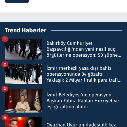
Trend Haberler
1
Bakırköy Cumhuriyet
Başsavcılığı'ndan yeni nesil suç
örgütlerine operasyon: 50 şüpheli
hakkında gözaltı kararı
2
İzmir merkezli yasa dışı bahis
operasyonunda 34 gözaltı:
Yaklaşık 2 Milyar liralık para trafiği
tespit edildi
3
İzmit Belediyesi'ne operasyon!
Başkan Fatma Kaplan Hürriyet ve
eşi gözaltına alındı
4
Oğuzhan Uğur’un ifadesi ilk kez