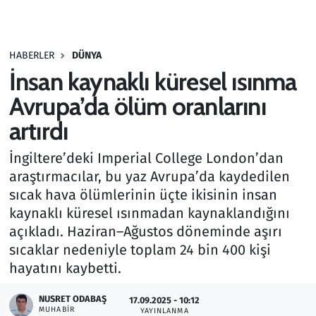
Gündem
HABERLER
DÜNYA
Haber
İnsan kaynaklı küresel ısınma
Kültür Sanat
Avrupa’da ölüm oranlarını
artırdı
Kurumsal Haberler
İngiltere’deki Imperial College London’dan
Lezzet Durağı
araştırmacılar, bu yaz Avrupa’da kaydedilen
sıcak hava ölümlerinin üçte ikisinin insan
Memur ve Kamu
kaynaklı küresel ısınmadan kaynaklandığını
açıkladı. Haziran–Ağustos döneminde aşırı
Otomobil
sıcaklar nedeniyle toplam 24 bin 400 kişi
hayatını kaybetti.
Oyun
NUSRET ODABAŞ
17.09.2025 - 10:12
MUHABIR
Ramazan
YAYINLANMA