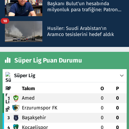
Başkanı Bulut'un hesabında
milyonluk para trafiğine: Patron
talimat verdi, ben gönderdim
10
Husiler: Suudi Arabistan'ın
Aramco tesislerini hedef aldık
Süper Lig Puan Durumu
Süper Lig
#
Takım
O
P
Amed
0
0
1
Erzurumspor FK
0
0
2
Başakşehir
0
0
3
Kocaelispor
0
0
4