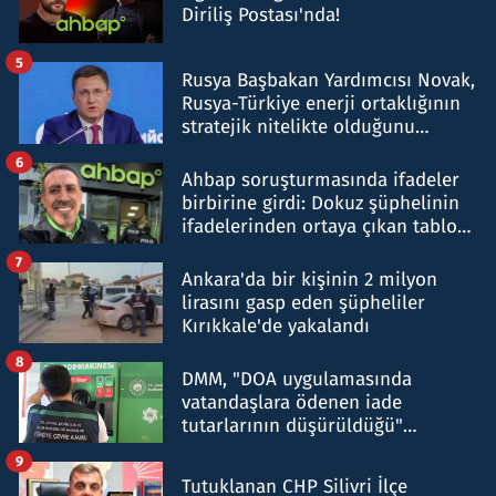
Diriliş Postası'nda!
5
Rusya Başbakan Yardımcısı Novak,
Rusya-Türkiye enerji ortaklığının
stratejik nitelikte olduğunu
belirtti
6
Ahbap soruşturmasında ifadeler
birbirine girdi: Dokuz şüphelinin
ifadelerinden ortaya çıkan tablo
şok etti
7
Ankara'da bir kişinin 2 milyon
lirasını gasp eden şüpheliler
Kırıkkale'de yakalandı
8
DMM, "DOA uygulamasında
vatandaşlara ödenen iade
tutarlarının düşürüldüğü"
iddiasını yalanladı
9
Tutuklanan CHP Silivri İlçe