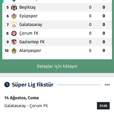
Beşiktaş
0
0
5
Eyüpspor
0
0
6
Galatasaray
0
0
7
Çorum FK
0
0
8
Gaziantep FK
0
0
9
Alanyaspor
0
0
10
Detaylar için tıklayın
Süper Lig Fikstür
14 Ağustos, Cuma
Galatasaray - Çorum FK
21:30