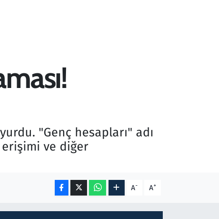
aması!
duyurdu. "Genç hesapları" adı
erişimi ve diğer
-
+
A
A