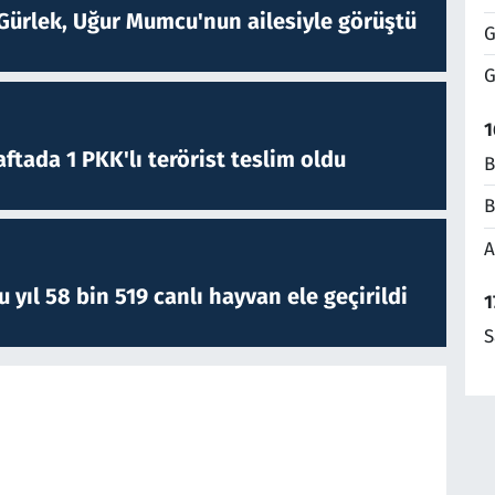
Gürlek, Uğur Mumcu'nun ailesiyle görüştü
G
G
1
ftada 1 PKK'lı terörist teslim oldu
B
B
A
yıl 58 bin 519 canlı hayvan ele geçirildi
1
S