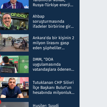
Rusya-Türkiye enerji
ortaklığının stratejik
nitelikte olduğunu
Ahbap
belirtti
soruşturmasında
ifadeler birbirine girdi:
Dokuz şüphelinin
ifadelerinden ortaya
Ankara'da bir kişinin 2
çıkan tablo şok etti
milyon lirasını gasp
eden şüpheliler
Kırıkkale'de yakalandı
DMM, "DOA
uygulamasında
vatandaşlara ödenen
iade tutarlarının
düşürüldüğü" iddiasını
Tutuklanan CHP Silivri
yalanladı
İlçe Başkanı Bulut'un
hesabında milyonluk
para trafiğine: Patron
talimat verdi, ben
Husiler: Suudi