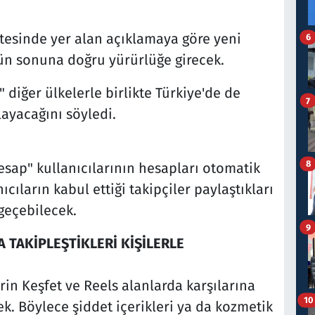
itesinde yer alan açıklamaya göre yeni
6
'ün sonuna doğru yürürlüğe girecek.
" diğer ülkelerle birlikte Türkiye'de de
7
ayacağını söyledi.
8
sap" kullanıcılarının hesapları otomatik
ıcıların kabul ettiği takipçiler paylaştıkları
 geçebilecek.
9
A TAKİPLEŞTİKLERİ KİŞİLERLE
in Keşfet ve Reels alanlarda karşılarına
10
cek. Böylece şiddet içerikleri ya da kozmetik