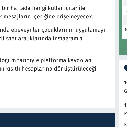
bir haftada hangi kullanıcılar ile
k mesajların içeriğine erişemeyecek.
mında ebeveynler çocuklarının uygulamayı
1
rli saat aralıklarında Instagram'a
 doğum tarihiyle platforma kaydolan
nın kısıtlı hesaplarına dönüştürüleceği
1
G
1
K
K