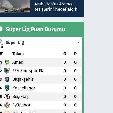
gönderdim
Arabistan'ın Aramco
tesislerini hedef aldık
Süper Lig Puan Durumu
Süper Lig
#
Takım
O
P
Amed
0
0
1
Erzurumspor FK
0
0
2
Başakşehir
0
0
3
Kocaelispor
0
0
4
Beşiktaş
0
0
5
Eyüpspor
0
0
6