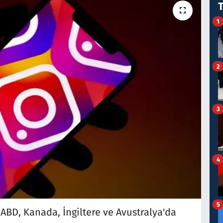
1
2
3
4
5
 ABD, Kanada, İngiltere ve Avustralya'da