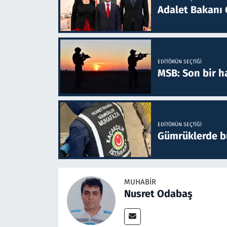
Adalet Bakanı 
EDITÖRÜN SEÇTIĞI
MSB: Son bir ha
EDITÖRÜN SEÇTIĞI
Gümrüklerde bu 
MUHABIR
Nusret Odabaş