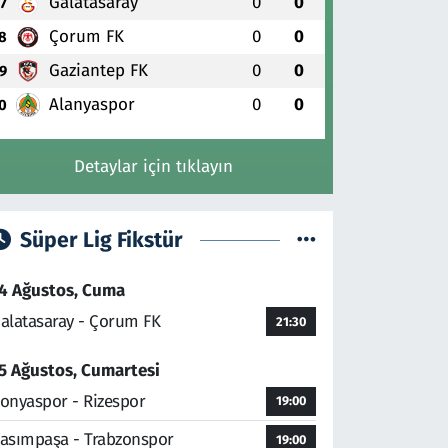
Galatasaray
0
0
7
Çorum FK
0
0
8
Gaziantep FK
0
0
9
Alanyaspor
0
0
0
Detaylar için tıklayın
Süper Lig Fikstür
4 Ağustos, Cuma
alatasaray - Çorum FK
21:30
5 Ağustos, Cumartesi
onyaspor - Rizespor
19:00
asımpaşa - Trabzonspor
19:00