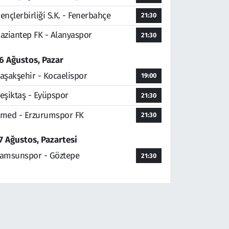
ençlerbirliği S.K. - Fenerbahçe
21:30
aziantep FK - Alanyaspor
21:30
6 Ağustos, Pazar
aşakşehir - Kocaelispor
19:00
eşiktaş - Eyüpspor
21:30
med - Erzurumspor FK
21:30
7 Ağustos, Pazartesi
amsunspor - Göztepe
21:30