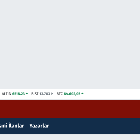
ALTIN
6518.23
BİST
13.703
BTC
64.602,05
mi İlanlar
Yazarlar