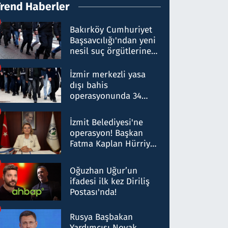
Trend Haberler
Bakırköy Cumhuriyet
Başsavcılığı'ndan yeni
nesil suç örgütlerine
operasyon: 50 şüpheli
hakkında gözaltı kararı
İzmir merkezli yasa
dışı bahis
operasyonunda 34
gözaltı: Yaklaşık 2
Milyar liralık para
İzmit Belediyesi'ne
trafiği tespit edildi
operasyon! Başkan
Fatma Kaplan Hürriyet
ve eşi gözaltına alındı
Oğuzhan Uğur’un
ifadesi ilk kez Diriliş
Postası'nda!
Rusya Başbakan
Yardımcısı Novak,