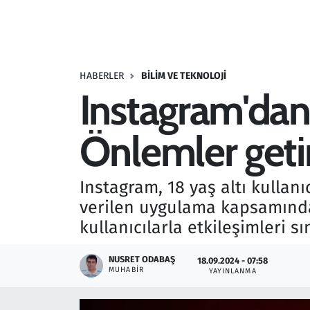
Resmi İlanlar
Rüya Tabirleri
HABERLER
BILIM VE TEKNOLOJI
Instagram'dan
Sağlık
Önlemler getir
Savunma Sanayi
Seçim 2023
Instagram, 18 yaş altı kullanı
verilen uygulama kapsamında r
Spor
kullanıcılarla etkileşimleri sı
Teknoloji ve Bilim
NUSRET ODABAŞ
18.09.2024 - 07:58
MUHABIR
YAYINLANMA
Televizyon