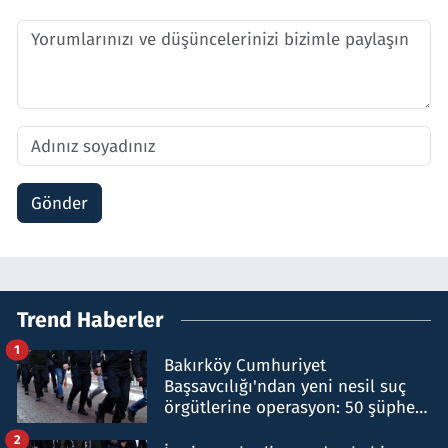
Gönder
Trend Haberler
1
Bakırköy Cumhuriyet
Başsavcılığı'ndan yeni nesil suç
örgütlerine operasyon: 50 şüpheli
hakkında gözaltı kararı
2