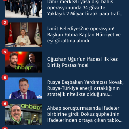
İzmir merkezli yasa dışı bahis
operasyonunda 34 gözaltı:
Yaklaşık 2 Milyar liralık para trafiği
tespit edildi
3
İzmit Belediyesi'ne operasyon!
Başkan Fatma Kaplan Hürriyet ve
eşi gözaltına alındı
4
Oğuzhan Uğur’un ifadesi ilk kez
Diriliş Postası'nda!
5
Rusya Başbakan Yardımcısı Novak,
Rusya-Türkiye enerji ortaklığının
stratejik nitelikte olduğunu
belirtti
6
Ahbap soruşturmasında ifadeler
birbirine girdi: Dokuz şüphelinin
ifadelerinden ortaya çıkan tablo
şok etti