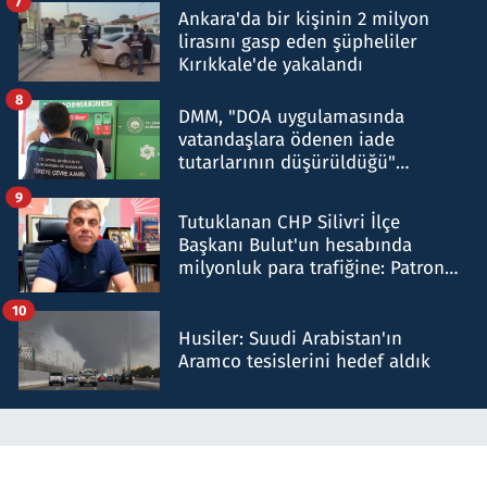
7
Ankara'da bir kişinin 2 milyon
lirasını gasp eden şüpheliler
Kırıkkale'de yakalandı
8
DMM, "DOA uygulamasında
vatandaşlara ödenen iade
tutarlarının düşürüldüğü"
iddiasını yalanladı
9
Tutuklanan CHP Silivri İlçe
Başkanı Bulut'un hesabında
milyonluk para trafiğine: Patron
talimat verdi, ben gönderdim
10
Husiler: Suudi Arabistan'ın
Aramco tesislerini hedef aldık