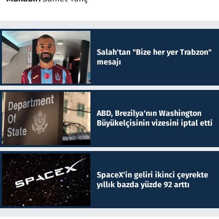
Salah'tan "Bize her yer Trabzon"
mesajı
ABD, Brezilya'nın Washington
Büyükelçisinin vizesini iptal etti
SpaceX'in geliri ikinci çeyrekte
yıllık bazda yüzde 92 arttı