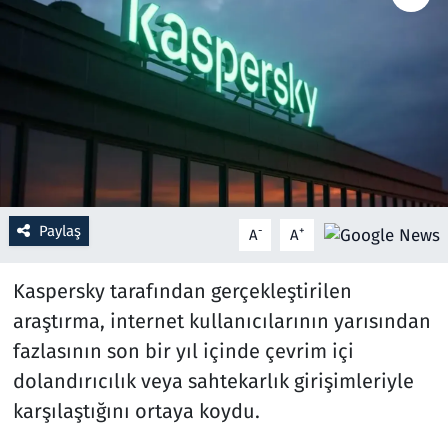
Resmi İlanlar
Rüya Tabirleri
Sağlık
Savunma Sanayi
Paylaş
-
+
A
A
Seçim 2023
Kaspersky tarafından gerçekleştirilen
Spor
araştırma, internet kullanıcılarının yarısından
fazlasının son bir yıl içinde çevrim içi
Teknoloji ve Bilim
dolandırıcılık veya sahtekarlık girişimleriyle
Televizyon
karşılaştığını ortaya koydu.