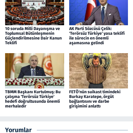
10 soruda Milli Dayanışma ve
AK Parti Sözcüsü Çelik:
Toplumsal Bütünleşmenin
'Terörsüz Türkiye' yasa teklifi
Güçlendirilmesine Dair Kanun
ile sürecin en önemli
Teklifi
aşamasına gelindi
TBMM Başkanı Kurtulmuş: Bu
FETÖ'nün suikast timindeki
çalışma 'Terörsüz Türkiye'
Burkay Karatepe, örgüt
hedefi doğrultusunda önemli
bağlantısını ve darbe
merhaledir
girişimini anlattı
Yorumlar