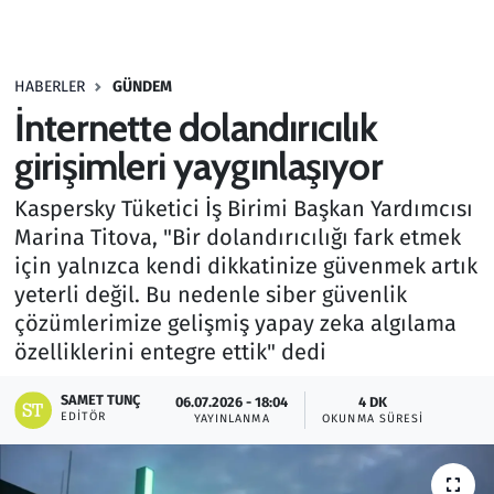
Gündem
HABERLER
GÜNDEM
Haber
İnternette dolandırıcılık
Kültür Sanat
girişimleri yaygınlaşıyor
Kaspersky Tüketici İş Birimi Başkan Yardımcısı
Kurumsal Haberler
Marina Titova, "Bir dolandırıcılığı fark etmek
için yalnızca kendi dikkatinize güvenmek artık
Lezzet Durağı
yeterli değil. Bu nedenle siber güvenlik
Memur ve Kamu
çözümlerimize gelişmiş yapay zeka algılama
özelliklerini entegre ettik" dedi
Otomobil
SAMET TUNÇ
06.07.2026 - 18:04
4 DK
EDITÖR
YAYINLANMA
OKUNMA SÜRESI
Oyun
Ramazan