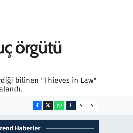
uç örgütü
diği bilinen "Thieves in Law"
alandı.
-
+
A
A
Trend Haberler