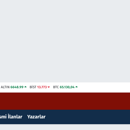
ALTIN
6648.99
BİST
13.773
BTC
65.130,04
mi İlanlar
Yazarlar