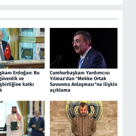
kanı Erdoğan: Bu
Cumhurbaşkanı Yardımcısı
güvenlik ve
Yılmaz'dan "Mekke Ortak
birliğine katkı
Savunma Anlaşması"na ilişkin
k
açıklama