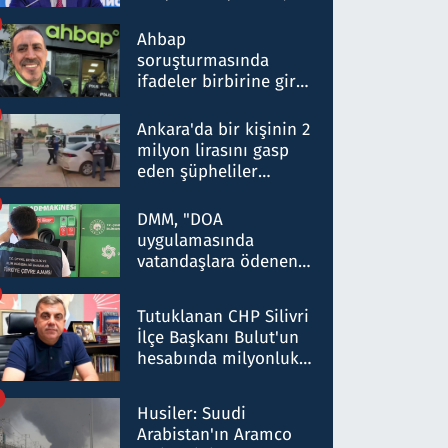
ortaklığının stratejik
nitelikte olduğunu
Ahbap
belirtti
soruşturmasında
ifadeler birbirine girdi:
Dokuz şüphelinin
ifadelerinden ortaya
Ankara'da bir kişinin 2
çıkan tablo şok etti
milyon lirasını gasp
eden şüpheliler
Kırıkkale'de yakalandı
DMM, "DOA
uygulamasında
vatandaşlara ödenen
iade tutarlarının
düşürüldüğü" iddiasını
Tutuklanan CHP Silivri
yalanladı
İlçe Başkanı Bulut'un
hesabında milyonluk
para trafiğine: Patron
talimat verdi, ben
Husiler: Suudi
gönderdim
Arabistan'ın Aramco