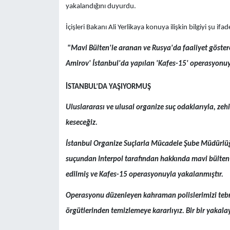
yakalandığını duyurdu.
İçişleri Bakanı Ali Yerlikaya konuya ilişkin bilgiyi şu ifad
"Mavi Bülten'le aranan ve Rusya'da faaliyet göstere
Amirov' İstanbul'da yapılan 'Kafes-15' operasyonuy
İSTANBUL’DA YAŞIYORMUŞ
Uluslararası ve ulusal organize suç odaklarıyla, zeh
keseceğiz.
İstanbul Organize Suçlarla Mücadele Şube Müdürlüğü
suçundan Interpol tarafından hakkında mavi bülten ç
edilmiş ve Kafes-15 operasyonuyla yakalanmıştır.
Operasyonu düzenleyen kahraman polislerimizi tebri
örgütlerinden temizlemeye kararlıyız. Bir bir yakala