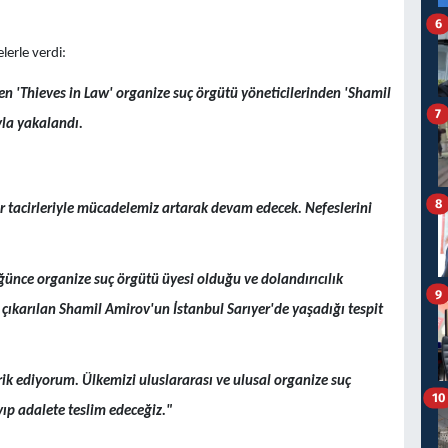
6
elerle verdi:
n 'Thieves in Law' organize suç örgütü yöneticilerinden 'Shamil
7
la yakalandı.
8
ir tacirleriyle mücadelemiz artarak devam edecek. Nefeslerini
nce organize suç örgütü üyesi olduğu ve dolandırıcılık
9
ıkarılan Shamil Amirov'un İstanbul Sarıyer'de yaşadığı tespit
k ediyorum. Ülkemizi uluslararası ve ulusal organize suç
10
yıp adalete teslim edeceğiz."