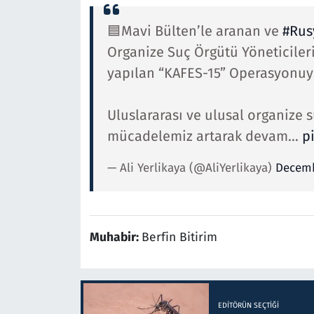
🟦Mavi Bülten’le aranan ve
#Rus
Organize Suç Örgütü Yöneticile
yapılan “KAFES-15” Operasyonuyl
Uluslararası ve ulusal organize s
mücadelemiz artarak devam…
p
— Ali Yerlikaya (@AliYerlikaya)
Decemb
Muhabir:
Berfin Bitirim
EDITÖRÜN SEÇTIĞI