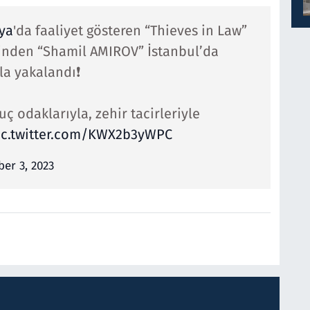
ya
'da faaliyet gösteren “Thieves in Law”
rinden “Shamil AMIROV” İstanbul’da
a yakalandı❗️
uç odaklarıyla, zehir tacirleriyle
ic.twitter.com/KWX2b3yWPC
er 3, 2023