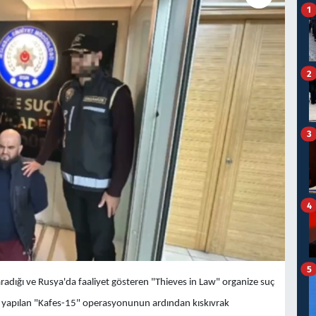
1
2
3
4
5
 aradığı ve Rusya'da faaliyet gösteren "Thieves in Law" organize suç
a yapılan "Kafes-15" operasyonunun ardından kıskıvrak