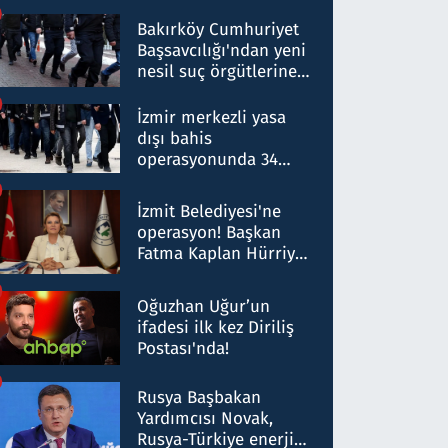
Bakırköy Cumhuriyet
Başsavcılığı'ndan yeni
nesil suç örgütlerine
operasyon: 50 şüpheli
hakkında gözaltı kararı
İzmir merkezli yasa
dışı bahis
operasyonunda 34
gözaltı: Yaklaşık 2
Milyar liralık para
İzmit Belediyesi'ne
trafiği tespit edildi
operasyon! Başkan
Fatma Kaplan Hürriyet
ve eşi gözaltına alındı
Oğuzhan Uğur’un
ifadesi ilk kez Diriliş
Postası'nda!
Rusya Başbakan
Yardımcısı Novak,
Rusya-Türkiye enerji