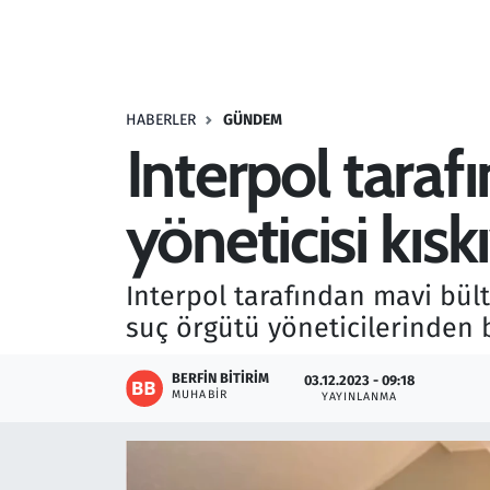
Resmi İlanlar
Rüya Tabirleri
HABERLER
GÜNDEM
Interpol taraf
Sağlık
yöneticisi kıs
Savunma Sanayi
Seçim 2023
Interpol tarafından mavi bült
suç örgütü yöneticilerinden b
Spor
BERFIN BITIRIM
03.12.2023 - 09:18
Teknoloji ve Bilim
MUHABIR
YAYINLANMA
Televizyon