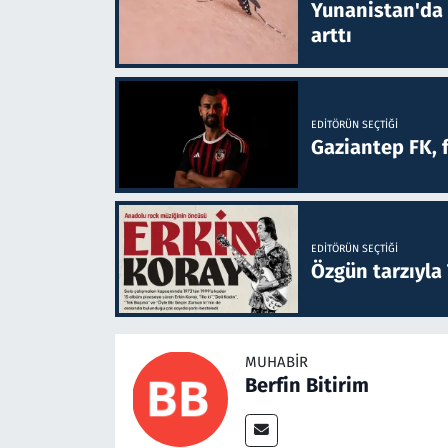
Yunanistan'da B
arttı
EDITÖRÜN SEÇTIĞI
Gaziantep FK, 
EDITÖRÜN SEÇTIĞI
Özgün tarzıyla
MUHABIR
Berfin Bitirim