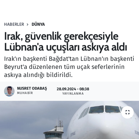
Gündem
HABERLER
DÜNYA
Haber
Irak, güvenlik gerekçesiyle
Kültür Sanat
Lübnan'a uçuşları askıya aldı
Irak'ın başkenti Bağdat'tan Lübnan'ın başkenti
Kurumsal Haberler
Beyrut'a düzenlenen tüm uçak seferlerinin
askıya alındığı bildirildi.
Lezzet Durağı
NUSRET ODABAŞ
28.09.2024 - 08:38
Memur ve Kamu
MUHABIR
YAYINLANMA
Otomobil
Oyun
Ramazan