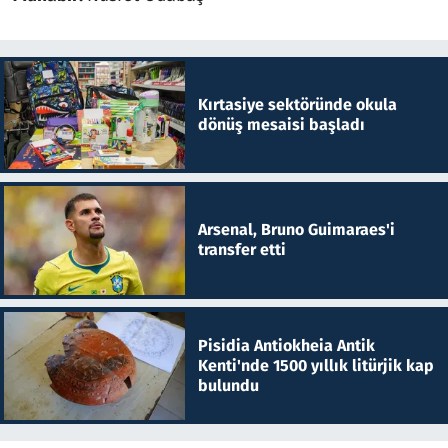
Kırtasiye sektöründe okula
dönüş mesaisi başladı
Arsenal, Bruno Guimaraes'i
transfer etti
Pisidia Antiokheia Antik
Kenti'nde 1500 yıllık litürjik kap
bulundu