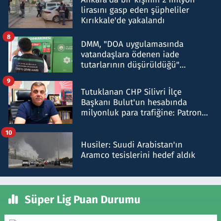
lirasını gasp eden şüpheliler
Kırıkkale'de yakalandı
8
DMM, "DOA uygulamasında
vatandaşlara ödenen iade
tutarlarının düşürüldüğü"
iddiasını yalanladı
9
Tutuklanan CHP Silivri İlçe
Başkanı Bulut'un hesabında
milyonluk para trafiğine: Patron
talimat verdi, ben gönderdim
10
Husiler: Suudi Arabistan'ın
Aramco tesislerini hedef aldık
Süper Lig Puan Durumu