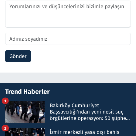
Gönder
Trend Haberler
1
Bakırköy Cumhuriyet
Başsavcılığı'ndan yeni nesil suç
örgütlerine operasyon: 50 şüpheli
hakkında gözaltı kararı
2
İzmir merkezli yasa dışı bahis