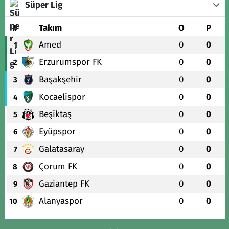
Süper Lig
#
Takım
O
P
Amed
0
0
1
Erzurumspor FK
0
0
2
Başakşehir
0
0
3
Kocaelispor
0
0
4
Beşiktaş
0
0
5
Eyüpspor
0
0
6
Galatasaray
0
0
7
Çorum FK
0
0
8
Gaziantep FK
0
0
9
Alanyaspor
0
0
10