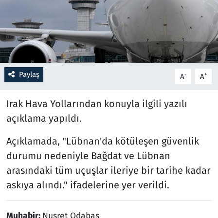
Resmi İlanlar
Rüya Tabirleri
Sağlık
Paylaş
-
+
A
A
Savunma Sanayi
Irak Hava Yollarından konuyla ilgili yazılı
açıklama yapıldı.
Seçim 2023
Açıklamada, "Lübnan'da kötüleşen güvenlik
Spor
durumu nedeniyle Bağdat ve Lübnan
arasındaki tüm uçuşlar ileriye bir tarihe kadar
Teknoloji ve Bilim
askıya alındı." ifadelerine yer verildi.
Televizyon
Muhabir:
Nusret Odabaş