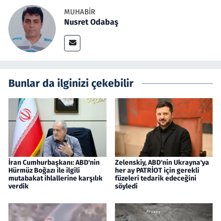
MUHABIR
Nusret Odabaş
Bunlar da ilginizi çekebilir
İran Cumhurbaşkanı: ABD'nin
Zelenskiy, ABD'nin Ukrayna'ya
Hürmüz Boğazı ile ilgili
her ay PATRİOT için gerekli
mutabakat ihlallerine karşılık
füzeleri tedarik edeceğini
verdik
söyledi