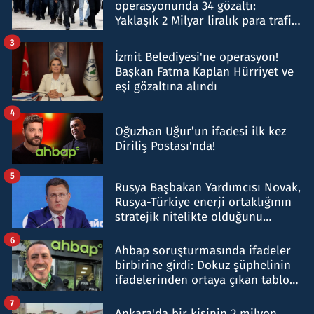
operasyonunda 34 gözaltı:
Yaklaşık 2 Milyar liralık para trafiği
tespit edildi
3
İzmit Belediyesi'ne operasyon!
Başkan Fatma Kaplan Hürriyet ve
eşi gözaltına alındı
4
Oğuzhan Uğur’un ifadesi ilk kez
Diriliş Postası'nda!
5
Rusya Başbakan Yardımcısı Novak,
Rusya-Türkiye enerji ortaklığının
stratejik nitelikte olduğunu
belirtti
6
Ahbap soruşturmasında ifadeler
birbirine girdi: Dokuz şüphelinin
ifadelerinden ortaya çıkan tablo
şok etti
7
Ankara'da bir kişinin 2 milyon