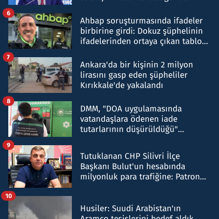
belirtti
6
Ahbap soruşturmasında ifadeler
birbirine girdi: Dokuz şüphelinin
ifadelerinden ortaya çıkan tablo
şok etti
7
Ankara'da bir kişinin 2 milyon
lirasını gasp eden şüpheliler
Kırıkkale'de yakalandı
8
DMM, "DOA uygulamasında
vatandaşlara ödenen iade
tutarlarının düşürüldüğü"
iddiasını yalanladı
9
Tutuklanan CHP Silivri İlçe
Başkanı Bulut'un hesabında
milyonluk para trafiğine: Patron
talimat verdi, ben gönderdim
10
Husiler: Suudi Arabistan'ın
Aramco tesislerini hedef aldık