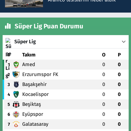
Süper Lig Puan Durumu
Süper Lig
#
Takım
O
P
Amed
0
0
1
Erzurumspor FK
0
0
2
Başakşehir
0
0
3
Kocaelispor
0
0
4
Beşiktaş
0
0
5
Eyüpspor
0
0
6
Galatasaray
0
0
7