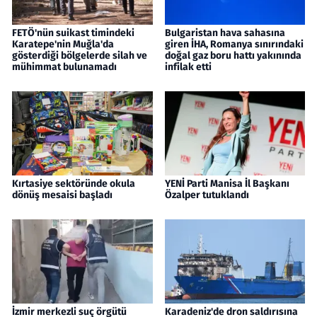
FETÖ'nün suikast timindeki
Bulgaristan hava sahasına
Karatepe'nin Muğla'da
giren İHA, Romanya sınırındaki
gösterdiği bölgelerde silah ve
doğal gaz boru hattı yakınında
mühimmat bulunamadı
infilak etti
Kırtasiye sektöründe okula
YENİ Parti Manisa İl Başkanı
dönüş mesaisi başladı
Özalper tutuklandı
İzmir merkezli suç örgütü
Karadeniz'de dron saldırısına