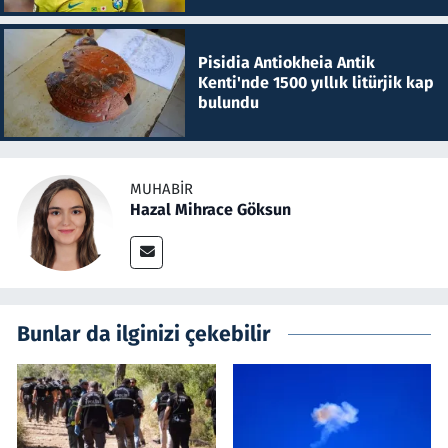
Pisidia Antiokheia Antik
Kenti'nde 1500 yıllık litürjik kap
bulundu
MUHABIR
Hazal Mihrace Göksun
Bunlar da ilginizi çekebilir