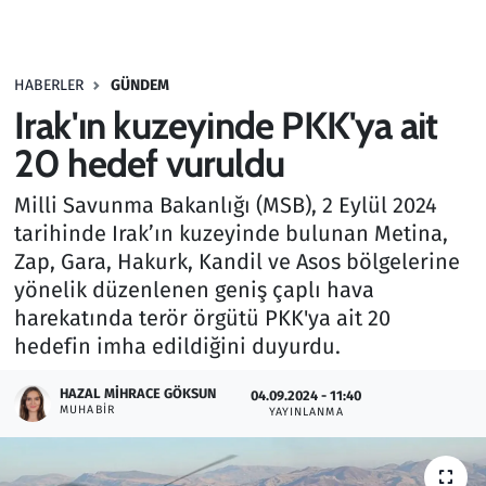
Gündem
HABERLER
GÜNDEM
Haber
Irak'ın kuzeyinde PKK'ya ait
Kültür Sanat
20 hedef vuruldu
Milli Savunma Bakanlığı (MSB), 2 Eylül 2024
Kurumsal Haberler
tarihinde Irak’ın kuzeyinde bulunan Metina,
Zap, Gara, Hakurk, Kandil ve Asos bölgelerine
Lezzet Durağı
yönelik düzenlenen geniş çaplı hava
Memur ve Kamu
harekatında terör örgütü PKK'ya ait 20
hedefin imha edildiğini duyurdu.
Otomobil
HAZAL MIHRACE GÖKSUN
04.09.2024 - 11:40
MUHABIR
YAYINLANMA
Oyun
Ramazan