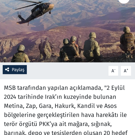
Resmi İlanlar
Rüya Tabirleri
Sağlık
Savunma Sanayi
Paylaş
-
+
A
A
Seçim 2023
MSB tarafından yapılan açıklamada, "2 Eylül
Spor
2024 tarihinde Irak’ın kuzeyinde bulunan
Metina, Zap, Gara, Hakurk, Kandil ve Asos
Teknoloji ve Bilim
bölgelerine gerçekleştirilen hava harekâtı ile
Televizyon
terör örgütü PKK’ya ait mağara, sığınak,
barınak, depo ve tesislerden oluşan 20 hedef