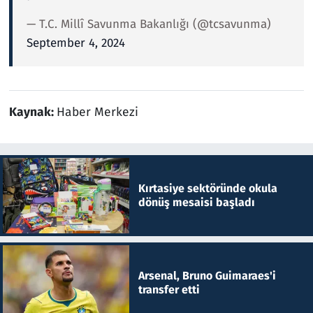
— T.C. Millî Savunma Bakanlığı (@tcsavunma)
September 4, 2024
Kaynak:
Haber Merkezi
Kırtasiye sektöründe okula
dönüş mesaisi başladı
Arsenal, Bruno Guimaraes'i
transfer etti