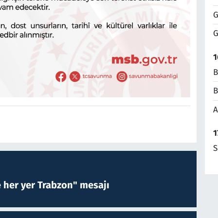
G
G
1
B
B
A
1
S
e her yer Trabzon" mesajı