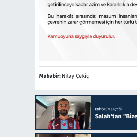
Muhabir:
Nilay Çekiç
EDITÖRÜN SEÇTIĞI
Salah'tan "Biz