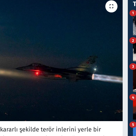
1
2
3
4
5
ararlı şekilde terör inlerini yerle bir