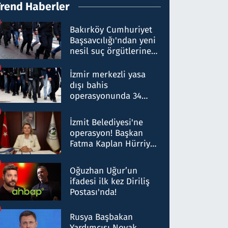
Trend Haberler
Bakırköy Cumhuriyet
Başsavcılığı'ndan yeni
nesil suç örgütlerine
operasyon: 50 şüpheli
hakkında gözaltı kararı
İzmir merkezli yasa
dışı bahis
operasyonunda 34
gözaltı: Yaklaşık 2
Milyar liralık para
İzmit Belediyesi'ne
trafiği tespit edildi
operasyon! Başkan
Fatma Kaplan Hürriyet
ve eşi gözaltına alındı
Oğuzhan Uğur’un
ifadesi ilk kez Diriliş
Postası'nda!
Rusya Başbakan
Yardımcısı Novak,