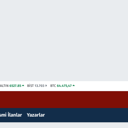
ALTIN
6527.85
BİST
13.703
BTC
64.475,47
mi İlanlar
Yazarlar