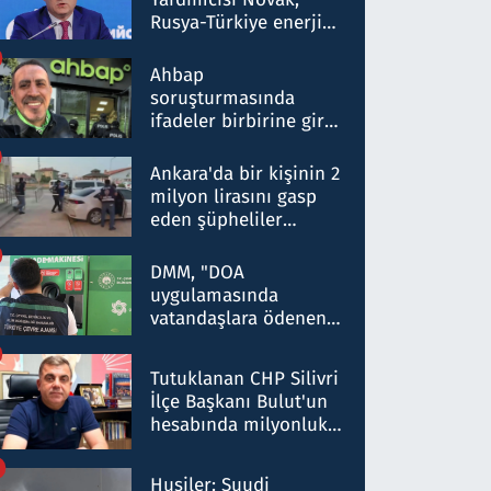
Rusya-Türkiye enerji
ortaklığının stratejik
nitelikte olduğunu
Ahbap
belirtti
soruşturmasında
ifadeler birbirine girdi:
Dokuz şüphelinin
ifadelerinden ortaya
Ankara'da bir kişinin 2
çıkan tablo şok etti
milyon lirasını gasp
eden şüpheliler
Kırıkkale'de yakalandı
DMM, "DOA
uygulamasında
vatandaşlara ödenen
iade tutarlarının
düşürüldüğü" iddiasını
Tutuklanan CHP Silivri
yalanladı
İlçe Başkanı Bulut'un
hesabında milyonluk
para trafiğine: Patron
talimat verdi, ben
Husiler: Suudi