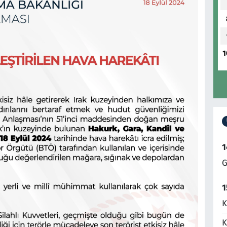
1
1
G
1
K
K