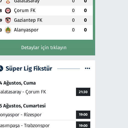
Galatasaray
0
0
7
Çorum FK
0
0
8
Gaziantep FK
0
0
9
Alanyaspor
0
0
0
Detaylar için tıklayın
Süper Lig Fikstür
4 Ağustos, Cuma
alatasaray - Çorum FK
21:30
5 Ağustos, Cumartesi
onyaspor - Rizespor
19:00
asımpaşa - Trabzonspor
19:00