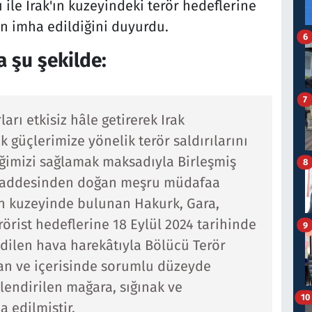
ile Irak'ın kuzeyindeki terör hedeflerine
n imha edildiğini duyurdu.
6
 şu şekilde:
7
arı etkisiz hâle getirerek Irak
 güçlerimize yönelik terör saldırılarını
ğimizi sağlamak maksadıyla Birleşmiş
8
i maddesinden doğan meşru müdafaa
ın kuzeyinde bulunan Hakurk, Gara,
rörist hedeflerine 18 Eylül 2024 tarihinde
9
 edilen hava harekâtıyla Bölücü Terör
lan ve içerisinde sorumlu düzeyde
lendirilen mağara, sığınak ve
10
 edilmiştir.