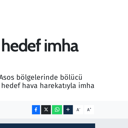
4 hedef imha
e Asos bölgelerinde bölücü
 hedef hava harekatıyla imha
-
+
A
A