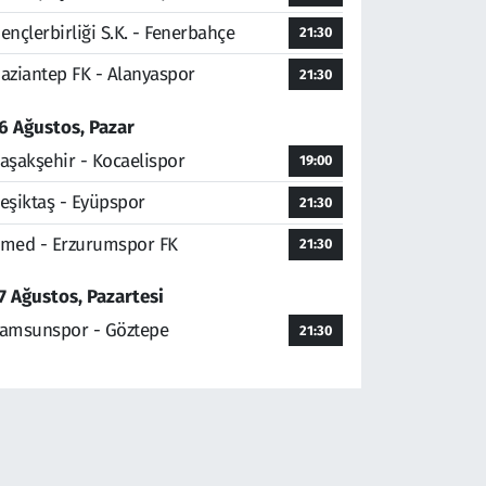
ençlerbirliği S.K. - Fenerbahçe
21:30
aziantep FK - Alanyaspor
21:30
6 Ağustos, Pazar
aşakşehir - Kocaelispor
19:00
eşiktaş - Eyüpspor
21:30
med - Erzurumspor FK
21:30
7 Ağustos, Pazartesi
amsunspor - Göztepe
21:30