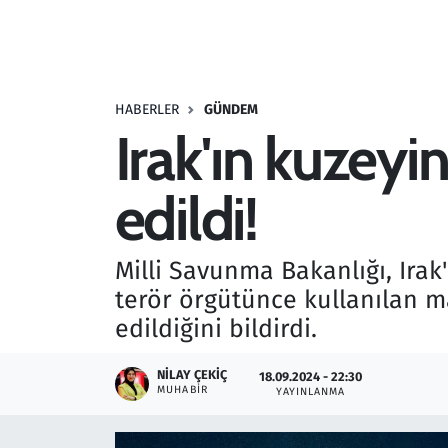
Resmi İlanlar
Rüya Tabirleri
HABERLER
GÜNDEM
Irak'ın kuzeyi
Sağlık
edildi!
Savunma Sanayi
Seçim 2023
Milli Savunma Bakanlığı, Ira
terör örgütünce kullanılan m
Spor
edildiğini bildirdi.
Teknoloji ve Bilim
NILAY ÇEKIÇ
18.09.2024 - 22:30
MUHABIR
YAYINLANMA
Televizyon