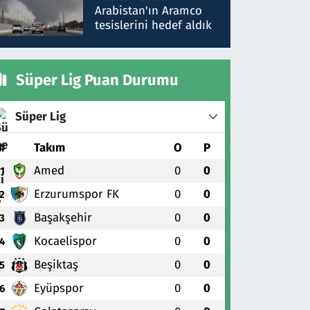
gönderdim
Arabistan'ın Aramco
tesislerini hedef aldık
Süper Lig Puan Durumu
Süper Lig
#
Takım
O
P
Amed
0
0
1
Erzurumspor FK
0
0
2
Başakşehir
0
0
3
Kocaelispor
0
0
4
Beşiktaş
0
0
5
Eyüpspor
0
0
6