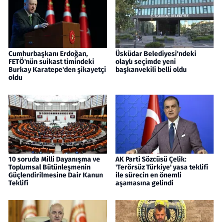
Cumhurbaşkanı Erdoğan,
Üsküdar Belediyesi'ndeki
FETÖ'nün suikast timindeki
olaylı seçimde yeni
Burkay Karatepe'den şikayetçi
başkanvekili belli oldu
oldu
10 soruda Milli Dayanışma ve
AK Parti Sözcüsü Çelik:
Toplumsal Bütünleşmenin
'Terörsüz Türkiye' yasa teklifi
Güçlendirilmesine Dair Kanun
ile sürecin en önemli
Teklifi
aşamasına gelindi