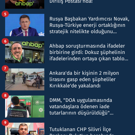
Diriliş Postası'nda!
5
Rusya Başbakan Yardımcısı Novak,
Rusya-Türkiye enerji ortaklığının
stratejik nitelikte olduğunu
belirtti
6
Ahbap soruşturmasında ifadeler
birbirine girdi: Dokuz şüphelinin
ifadelerinden ortaya çıkan tablo
şok etti
7
Ankara'da bir kişinin 2 milyon
lirasını gasp eden şüpheliler
Kırıkkale'de yakalandı
8
DMM, "DOA uygulamasında
vatandaşlara ödenen iade
tutarlarının düşürüldüğü"
iddiasını yalanladı
9
Tutuklanan CHP Silivri İlçe