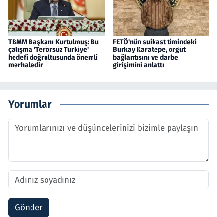
TBMM Başkanı Kurtulmuş: Bu
FETÖ'nün suikast timindeki
çalışma 'Terörsüz Türkiye'
Burkay Karatepe, örgüt
hedefi doğrultusunda önemli
bağlantısını ve darbe
merhaledir
girişimini anlattı
Yorumlar
Gönder