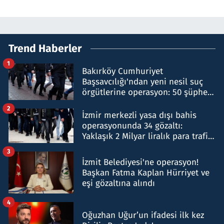
Trend Haberler
1
Bakırköy Cumhuriyet
Başsavcılığı'ndan yeni nesil suç
örgütlerine operasyon: 50 şüpheli
hakkında gözaltı kararı
2
İzmir merkezli yasa dışı bahis
operasyonunda 34 gözaltı:
Yaklaşık 2 Milyar liralık para trafiği
tespit edildi
3
İzmit Belediyesi'ne operasyon!
Başkan Fatma Kaplan Hürriyet ve
eşi gözaltına alındı
4
Oğuzhan Uğur’un ifadesi ilk kez