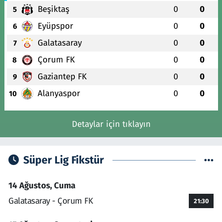
Beşiktaş
0
0
5
Eyüpspor
0
0
6
Galatasaray
0
0
7
Çorum FK
0
0
8
Gaziantep FK
0
0
9
Alanyaspor
0
0
10
Detaylar için tıklayın
Süper Lig Fikstür
14 Ağustos, Cuma
Galatasaray - Çorum FK
21:30