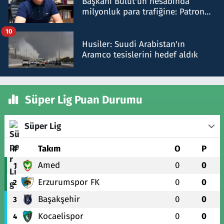
Başkanı Bulut'un hesabında
milyonluk para trafiğine: Patron
talimat verdi, ben gönderdim
10
Husiler: Suudi Arabistan'ın
Aramco tesislerini hedef aldık
Süper Lig Puan Durumu
Süper Lig
#
Takım
O
P
Amed
0
0
1
Erzurumspor FK
0
0
2
Başakşehir
0
0
3
Kocaelispor
0
0
4