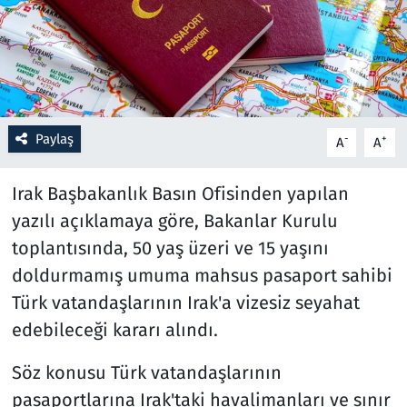
Resmi İlanlar
Rüya Tabirleri
Sağlık
Paylaş
-
+
A
A
Savunma Sanayi
Irak Başbakanlık Basın Ofisinden yapılan
yazılı açıklamaya göre, Bakanlar Kurulu
Seçim 2023
toplantısında, 50 yaş üzeri ve 15 yaşını
doldurmamış umuma mahsus pasaport sahibi
Spor
Türk vatandaşlarının Irak'a vizesiz seyahat
Teknoloji ve Bilim
edebileceği kararı alındı.
Televizyon
Söz konusu Türk vatandaşlarının
pasaportlarına Irak'taki havalimanları ve sınır