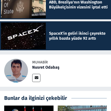
ABD, Brezilya'nın Washington
Büyükelçisinin vizesini iptal etti
SpaceX'in geliri ikinci çeyrekte
yıllık bazda yüzde 92 arttı
MUHABIR
Nusret Odabaş
Bunlar da ilginizi çekebilir