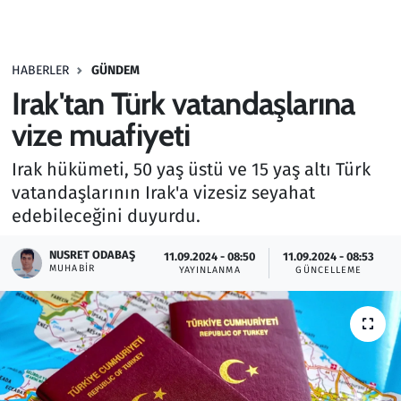
Gündem
HABERLER
GÜNDEM
Haber
Irak'tan Türk vatandaşlarına
Kültür Sanat
vize muafiyeti
Irak hükümeti, 50 yaş üstü ve 15 yaş altı Türk
Kurumsal Haberler
vatandaşlarının Irak'a vizesiz seyahat
edebileceğini duyurdu.
Lezzet Durağı
NUSRET ODABAŞ
11.09.2024 - 08:50
11.09.2024 - 08:53
Memur ve Kamu
MUHABIR
YAYINLANMA
GÜNCELLEME
Otomobil
Oyun
Ramazan