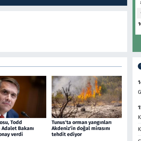
1
1
G
1
K
osu, Todd
Tunus'ta orman yangınları
n Adalet Bakanı
Akdeniz'in doğal mirasını
K
onay verdi
tehdit ediyor