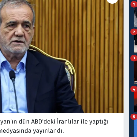
1
2
3
4
5
n'ın dün ABD'deki İranlılar ile yaptığı
 medyasında yayınlandı.