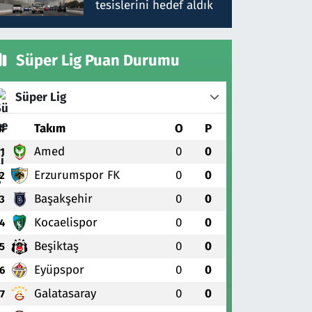
tesislerini hedef aldık
Süper Lig Puan Durumu
Süper Lig
#
Takım
O
P
Amed
0
0
1
Erzurumspor FK
0
0
2
Başakşehir
0
0
3
Kocaelispor
0
0
4
Beşiktaş
0
0
5
Eyüpspor
0
0
6
Galatasaray
0
0
7