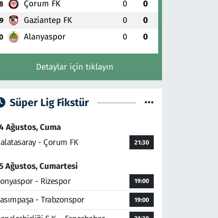
Çorum FK
0
0
8
Gaziantep FK
0
0
9
Alanyaspor
0
0
0
Detaylar için tıklayın
Süper Lig Fikstür
4 Ağustos, Cuma
alatasaray - Çorum FK
21:30
5 Ağustos, Cumartesi
onyaspor - Rizespor
19:00
asımpaşa - Trabzonspor
19:00