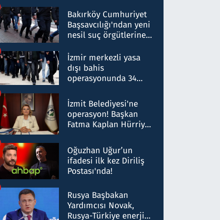
Bakırköy Cumhuriyet
Başsavcılığı'ndan yeni
nesil suç örgütlerine
operasyon: 50 şüpheli
hakkında gözaltı kararı
İzmir merkezli yasa
dışı bahis
operasyonunda 34
gözaltı: Yaklaşık 2
Milyar liralık para
İzmit Belediyesi'ne
trafiği tespit edildi
operasyon! Başkan
Fatma Kaplan Hürriyet
ve eşi gözaltına alındı
Oğuzhan Uğur’un
ifadesi ilk kez Diriliş
Postası'nda!
Rusya Başbakan
Yardımcısı Novak,
Rusya-Türkiye enerji