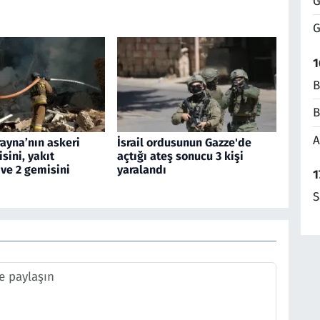
G
G
1
B
B
A
ayna’nın askeri
İsrail ordusunun Gazze'de
sini, yakıt
açtığı ateş sonucu 3 kişi
ve 2 gemisini
yaralandı
1
S