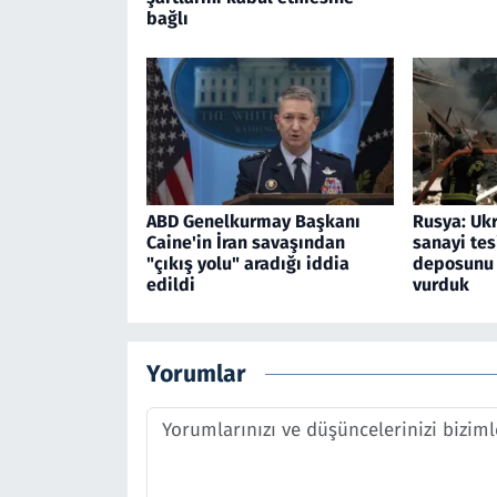
bağlı
ABD Genelkurmay Başkanı
Rusya: Ukr
Caine'in İran savaşından
sanayi tesi
"çıkış yolu" aradığı iddia
deposunu 
edildi
vurduk
Yorumlar