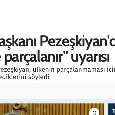
şkanı Pezeşkiyan'da
parçalanır" uyarısı
zeşkiyan, ülkenin parçalanmaması için 
ediklerini söyledi