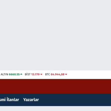
ALTIN
6660.55
BİST
13.779
BTC
64.944,08
mi İlanlar
Yazarlar