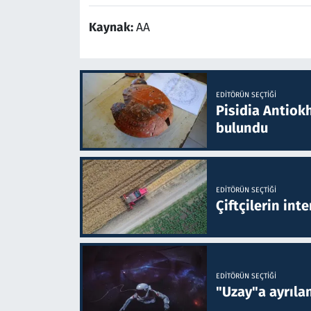
Kaynak:
AA
EDITÖRÜN SEÇTIĞI
Pisidia Antiokh
bulundu
EDITÖRÜN SEÇTIĞI
Çiftçilerin inte
EDITÖRÜN SEÇTIĞI
"Uzay"a ayrılan