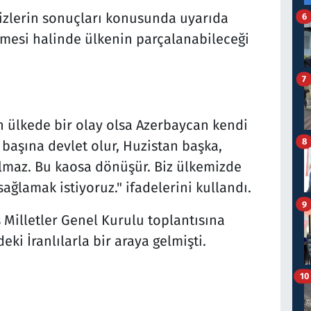
izlerin sonuçları konusunda uyarıda
6
tmesi halinde ülkenin parçalanabileceği
7
n ülkede bir olay olsa Azerbaycan kendi
8
 başına devlet olur, Huzistan başka,
almaz. Bu kaosa dönüşür. Biz ülkemizde
sağlamak istiyoruz." ifadelerini kullandı.
9
 Milletler Genel Kurulu toplantısına
eki İranlılarla bir araya gelmişti.
10