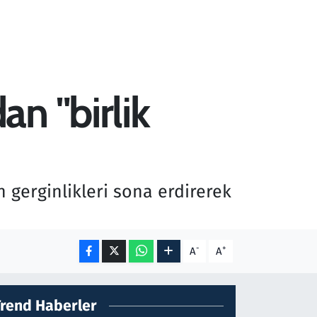
n "birlik
gerginlikleri sona erdirerek
-
+
A
A
Trend Haberler