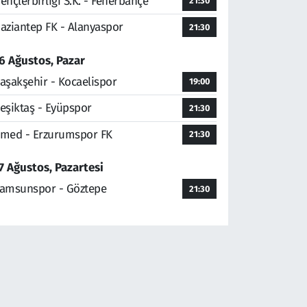
ençlerbirliği S.K. - Fenerbahçe
21:30
aziantep FK - Alanyaspor
21:30
6 Ağustos, Pazar
aşakşehir - Kocaelispor
19:00
eşiktaş - Eyüpspor
21:30
med - Erzurumspor FK
21:30
7 Ağustos, Pazartesi
amsunspor - Göztepe
21:30