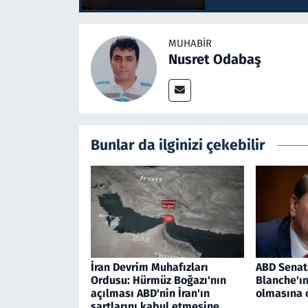
MUHABIR
Nusret Odabaş
Bunlar da ilginizi çekebilir
İran Devrim Muhafızları
ABD Senat
Ordusu: Hürmüz Boğazı'nın
Blanche'ı
açılması ABD'nin İran'ın
olmasına 
şartlarını kabul etmesine