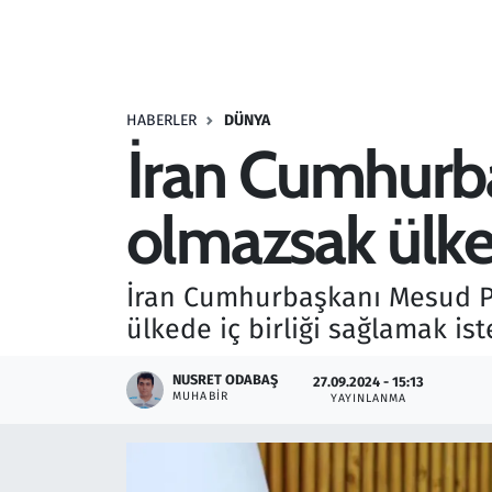
Resmi İlanlar
Rüya Tabirleri
HABERLER
DÜNYA
İran Cumhurba
Sağlık
olmazsak ülke 
Savunma Sanayi
Seçim 2023
İran Cumhurbaşkanı Mesud Pe
ülkede iç birliği sağlamak ist
Spor
NUSRET ODABAŞ
27.09.2024 - 15:13
Teknoloji ve Bilim
MUHABIR
YAYINLANMA
Televizyon