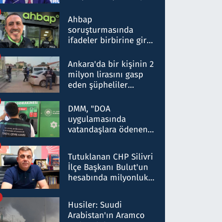
ortaklığının stratejik
nitelikte olduğunu
Ahbap
belirtti
soruşturmasında
ifadeler birbirine girdi:
Dokuz şüphelinin
ifadelerinden ortaya
Ankara'da bir kişinin 2
çıkan tablo şok etti
milyon lirasını gasp
eden şüpheliler
Kırıkkale'de yakalandı
DMM, "DOA
uygulamasında
vatandaşlara ödenen
iade tutarlarının
düşürüldüğü" iddiasını
Tutuklanan CHP Silivri
yalanladı
İlçe Başkanı Bulut'un
hesabında milyonluk
para trafiğine: Patron
talimat verdi, ben
Husiler: Suudi
gönderdim
Arabistan'ın Aramco