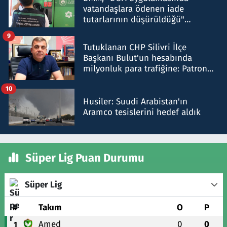
vatandaşlara ödenen iade
tutarlarının düşürüldüğü"
iddiasını yalanladı
9
Tutuklanan CHP Silivri İlçe
Başkanı Bulut'un hesabında
milyonluk para trafiğine: Patron
talimat verdi, ben gönderdim
10
Husiler: Suudi Arabistan'ın
Aramco tesislerini hedef aldık
Süper Lig Puan Durumu
Süper Lig
#
Takım
O
P
Amed
0
0
1