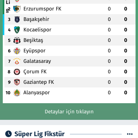
Erzurumspor FK
0
0
2
Başakşehir
0
0
3
Kocaelispor
0
0
4
Beşiktaş
0
0
5
Eyüpspor
0
0
6
Galatasaray
0
0
7
Çorum FK
0
0
8
Gaziantep FK
0
0
9
Alanyaspor
0
0
10
Detaylar için tıklayın
Süper Lig Fikstür