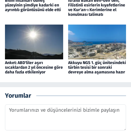
Bilim insanları Güneş
İsrailli Bakan Ben-Gvir'den,
yüzeyinin şimdiye kadarki en
Filistinli esirlerin kıyafetlerine
ayrıntılı görüntüsünü elde etti
ve Kur'an-ı Kerimlerine el
konulması talimatı
Anket: ABD'liler aşırı
Akkuyu NGS 1. güç ünitesindeki
sıcaklardan 2 yıl öncesine göre
türbin tesisi bir sonraki
daha fazla etkileniyor
devreye alma aşamasına hazır
Yorumlar