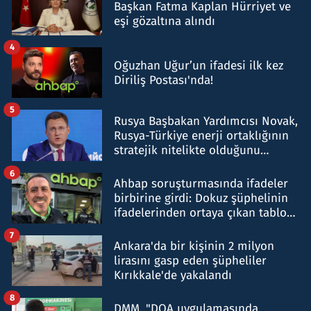
Başkan Fatma Kaplan Hürriyet ve
eşi gözaltına alındı
4
Oğuzhan Uğur’un ifadesi ilk kez
Diriliş Postası'nda!
5
Rusya Başbakan Yardımcısı Novak,
Rusya-Türkiye enerji ortaklığının
stratejik nitelikte olduğunu
belirtti
6
Ahbap soruşturmasında ifadeler
birbirine girdi: Dokuz şüphelinin
ifadelerinden ortaya çıkan tablo
şok etti
7
Ankara'da bir kişinin 2 milyon
lirasını gasp eden şüpheliler
Kırıkkale'de yakalandı
8
DMM, "DOA uygulamasında