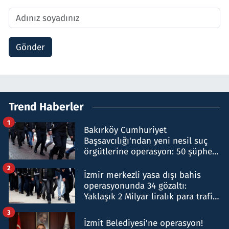
Gönder
Trend Haberler
1
Bakırköy Cumhuriyet
Başsavcılığı'ndan yeni nesil suç
örgütlerine operasyon: 50 şüpheli
hakkında gözaltı kararı
2
İzmir merkezli yasa dışı bahis
operasyonunda 34 gözaltı:
Yaklaşık 2 Milyar liralık para trafiği
tespit edildi
3
İzmit Belediyesi'ne operasyon!