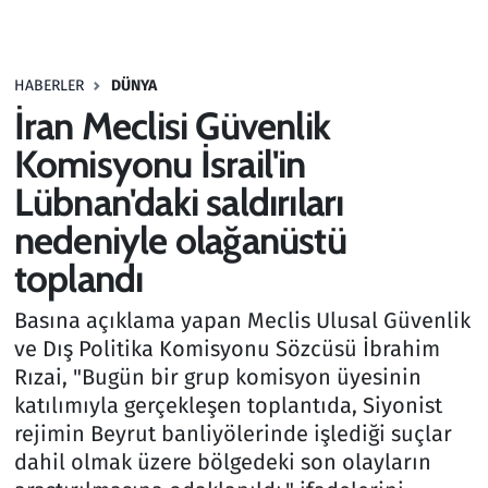
Gündem
HABERLER
DÜNYA
Haber
İran Meclisi Güvenlik
Kültür Sanat
Komisyonu İsrail'in
Lübnan'daki saldırıları
Kurumsal Haberler
nedeniyle olağanüstü
Lezzet Durağı
toplandı
Memur ve Kamu
Basına açıklama yapan Meclis Ulusal Güvenlik
ve Dış Politika Komisyonu Sözcüsü İbrahim
Otomobil
Rızai, "Bugün bir grup komisyon üyesinin
katılımıyla gerçekleşen toplantıda, Siyonist
Oyun
rejimin Beyrut banliyölerinde işlediği suçlar
dahil olmak üzere bölgedeki son olayların
Ramazan