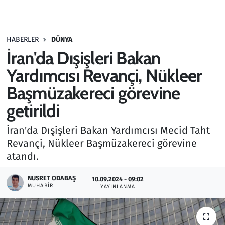
Gündem
HABERLER
DÜNYA
Haber
İran'da Dışişleri Bakan
Kültür Sanat
Yardımcısı Revançi, Nükleer
Başmüzakereci görevine
Kurumsal Haberler
getirildi
Lezzet Durağı
İran'da Dışişleri Bakan Yardımcısı Mecid Taht
Revançi, Nükleer Başmüzakereci görevine
Memur ve Kamu
atandı.
Otomobil
NUSRET ODABAŞ
10.09.2024 - 09:02
MUHABIR
YAYINLANMA
Oyun
Ramazan