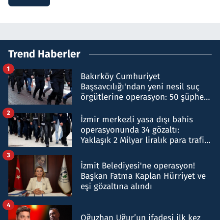
Trend Haberler
1
Bakırköy Cumhuriyet
Başsavcılığı'ndan yeni nesil suç
örgütlerine operasyon: 50 şüpheli
hakkında gözaltı kararı
2
İzmir merkezli yasa dışı bahis
operasyonunda 34 gözaltı:
Yaklaşık 2 Milyar liralık para trafiği
tespit edildi
3
İzmit Belediyesi'ne operasyon!
Başkan Fatma Kaplan Hürriyet ve
eşi gözaltına alındı
4
Oğuzhan Uğur’un ifadesi ilk kez