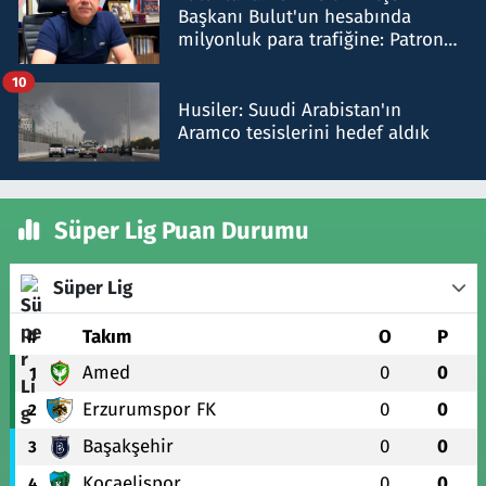
Başkanı Bulut'un hesabında
milyonluk para trafiğine: Patron
talimat verdi, ben gönderdim
10
Husiler: Suudi Arabistan'ın
Aramco tesislerini hedef aldık
Süper Lig Puan Durumu
Süper Lig
#
Takım
O
P
Amed
0
0
1
Erzurumspor FK
0
0
2
Başakşehir
0
0
3
Kocaelispor
0
0
4