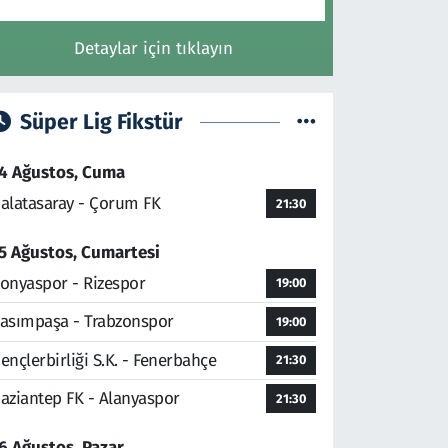
Detaylar için tıklayın
Süper Lig Fikstür
4 Ağustos, Cuma
alatasaray - Çorum FK
21:30
5 Ağustos, Cumartesi
onyaspor - Rizespor
19:00
asımpaşa - Trabzonspor
19:00
ençlerbirliği S.K. - Fenerbahçe
21:30
aziantep FK - Alanyaspor
21:30
6 Ağustos, Pazar