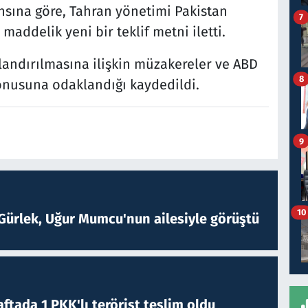
ansına göre, Tahran yönetimi Pakistan
7
ddelik yeni bir teklif metni iletti.
sonlandırılmasına ilişkin müzakereler ve ABD
8
konusuna odaklandığı kaydedildi.
9
10
Gürlek, Uğur Mumcu'nun ailesiyle görüştü
ftada 1 PKK'lı terörist teslim oldu