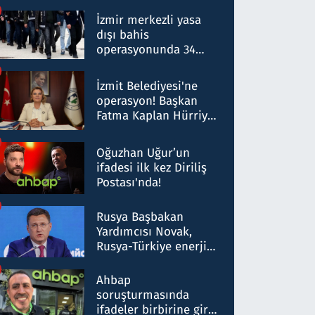
operasyon: 50 şüpheli
hakkında gözaltı kararı
İzmir merkezli yasa
dışı bahis
operasyonunda 34
gözaltı: Yaklaşık 2
Milyar liralık para
İzmit Belediyesi'ne
trafiği tespit edildi
operasyon! Başkan
Fatma Kaplan Hürriyet
ve eşi gözaltına alındı
Oğuzhan Uğur’un
ifadesi ilk kez Diriliş
Postası'nda!
Rusya Başbakan
Yardımcısı Novak,
Rusya-Türkiye enerji
ortaklığının stratejik
nitelikte olduğunu
Ahbap
belirtti
soruşturmasında
ifadeler birbirine girdi: