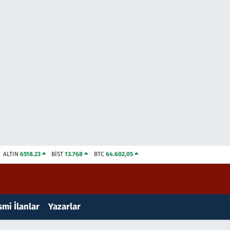
ALTIN
6518.23
BİST
13.768
BTC
64.602,05
mi İlanlar
Yazarlar