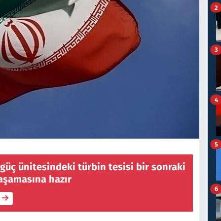
2
3
4
5
güç ünitesindeki türbin tesisi bir sonraki
aşamasına hazır
6