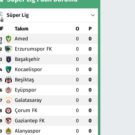
Süper Lig
#
Takım
O
P
Amed
0
0
1
Erzurumspor FK
0
0
2
Başakşehir
0
0
3
Kocaelispor
0
0
4
Beşiktaş
0
0
5
Eyüpspor
0
0
6
Galatasaray
0
0
7
Çorum FK
0
0
8
Gaziantep FK
0
0
9
Alanyaspor
0
0
0