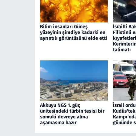
Bilim insanları Güneş
İsrailli B
yüzeyinin şimdiye kadarki en
Filistinli 
ayrıntılı görüntüsünü elde etti
kıyafetler
Kerimleri
talimatı
Akkuyu NGS 1. güç
İsrail or
ünitesindeki türbin tesisi bir
Kudüs'tek
sonraki devreye alma
Kampı'nda
aşamasına hazır
gününde s