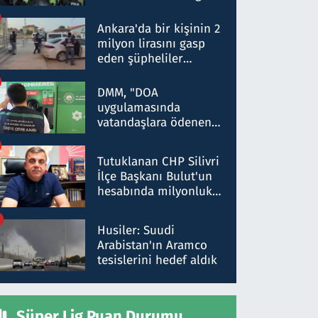
Dokuz şüphelinin
ifadelerinden ortaya
Ankara'da bir kişinin 2
çıkan tablo şok etti
milyon lirasını gasp
eden şüpheliler
Kırıkkale'de yakalandı
DMM, "DOA
uygulamasında
vatandaşlara ödenen
iade tutarlarının
düşürüldüğü" iddiasını
Tutuklanan CHP Silivri
yalanladı
İlçe Başkanı Bulut'un
hesabında milyonluk
para trafiğine: Patron
talimat verdi, ben
Husiler: Suudi
gönderdim
Arabistan'ın Aramco
tesislerini hedef aldık
Süper Lig Puan Durumu