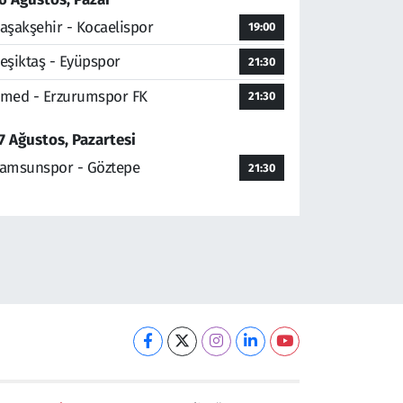
aşakşehir - Kocaelispor
19:00
eşiktaş - Eyüpspor
21:30
med - Erzurumspor FK
21:30
7 Ağustos, Pazartesi
amsunspor - Göztepe
21:30