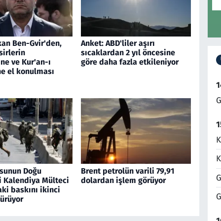
akan Ben-Gvir'den,
Anket: ABD'liler aşırı
esirlerin
sıcaklardan 2 yıl öncesine
ine ve Kur'an-ı
göre daha fazla etkileniyor
ne el konulması
1
G
1
K
K
dusunun Doğu
Brent petrolün varili 79,91
G
i Kalendiya Mülteci
dolardan işlem görüyor
ki baskını ikinci
G
ürüyor
1