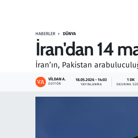
Resmi İlanlar
Rüya Tabirleri
HABERLER
DÜNYA
İran'dan 14 ma
Sağlık
Savunma Sanayi
İran’ın, Pakistan arabuluculuğ
Seçim 2023
VILDAN A.
18.05.2026 - 14:03
1 DK
EDITÖR
YAYINLANMA
OKUNMA SÜ
Spor
Teknoloji ve Bilim
Televizyon