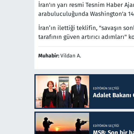
İran'ın yarı resmi Tesnim Haber Aj
arabuluculuğunda Washington'a 14 ma
İran’ın ilettiği teklifin, "savaşın 
tarafının güven artırıcı adımları" 
Muhabir:
Vildan A.
EDITÖRÜN SEÇTIĞI
Adalet Bakanı 
EDITÖRÜN SEÇTIĞI
MSB: Son bir ha