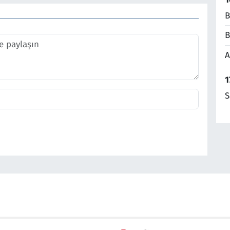
B
B
A
1
S