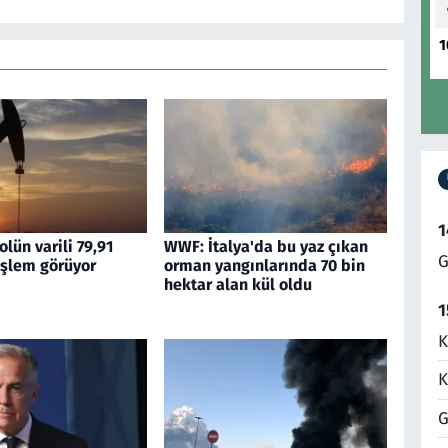
1
1
olün varili 79,91
WWF: İtalya'da bu yaz çıkan
G
işlem görüyor
orman yangınlarında 70 bin
hektar alan kül oldu
1
K
K
G