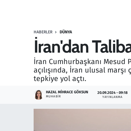
Resmi İlanlar
Rüya Tabirleri
HABERLER
DÜNYA
İran'dan Talib
Sağlık
Savunma Sanayi
İran Cumhurbaşkanı Mesud Peze
açılışında, İran ulusal marşı
Seçim 2023
tepkiye yol açtı.
Spor
HAZAL MIHRACE GÖKSUN
20.09.2024 - 09:18
MUHABIR
YAYINLANMA
Teknoloji ve Bilim
Televizyon