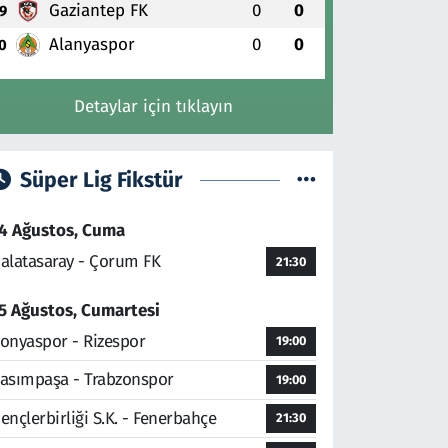
Gaziantep FK
0
0
9
Alanyaspor
0
0
0
Detaylar için tıklayın
Süper Lig Fikstür
4 Ağustos, Cuma
alatasaray - Çorum FK
21:30
5 Ağustos, Cumartesi
onyaspor - Rizespor
19:00
asımpaşa - Trabzonspor
19:00
ençlerbirliği S.K. - Fenerbahçe
21:30