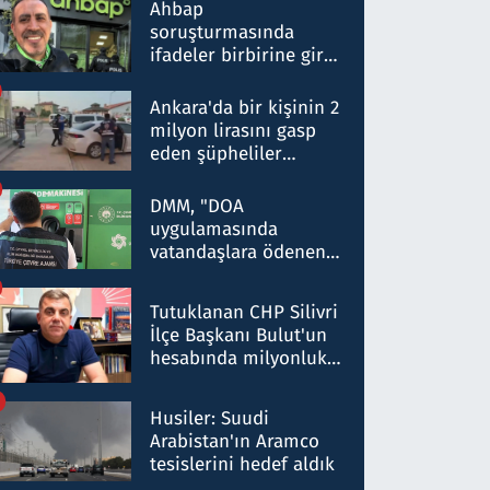
nitelikte olduğunu
Ahbap
belirtti
soruşturmasında
ifadeler birbirine girdi:
Dokuz şüphelinin
ifadelerinden ortaya
Ankara'da bir kişinin 2
çıkan tablo şok etti
milyon lirasını gasp
eden şüpheliler
Kırıkkale'de yakalandı
DMM, "DOA
uygulamasında
vatandaşlara ödenen
iade tutarlarının
düşürüldüğü" iddiasını
Tutuklanan CHP Silivri
yalanladı
İlçe Başkanı Bulut'un
hesabında milyonluk
para trafiğine: Patron
talimat verdi, ben
Husiler: Suudi
gönderdim
Arabistan'ın Aramco
tesislerini hedef aldık