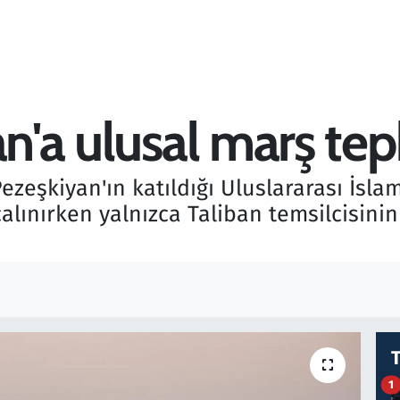
an'a ulusal marş tep
şkiyan'ın katıldığı Uluslararası İslam 
 çalınırken yalnızca Taliban temsilcisin
1