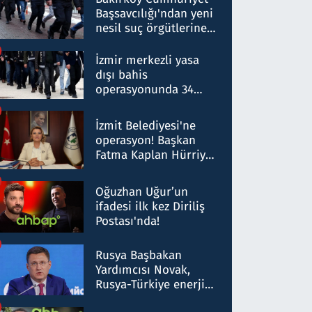
Başsavcılığı'ndan yeni
nesil suç örgütlerine
operasyon: 50 şüpheli
hakkında gözaltı kararı
İzmir merkezli yasa
dışı bahis
operasyonunda 34
gözaltı: Yaklaşık 2
Milyar liralık para
İzmit Belediyesi'ne
trafiği tespit edildi
operasyon! Başkan
Fatma Kaplan Hürriyet
ve eşi gözaltına alındı
Oğuzhan Uğur’un
ifadesi ilk kez Diriliş
Postası'nda!
Rusya Başbakan
Yardımcısı Novak,
Rusya-Türkiye enerji
ortaklığının stratejik