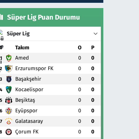
Süper Lig Puan Durumu
Süper Lig
#
Takım
O
P
Amed
0
0
1
Erzurumspor FK
0
0
2
Başakşehir
0
0
3
Kocaelispor
0
0
4
Beşiktaş
0
0
5
Eyüpspor
0
0
6
Galatasaray
0
0
7
Çorum FK
0
0
8