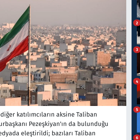
2
3
4
5
iğer katılımcıların aksine Taliban
urbaşkanı Pezeşkiyan'ın da bulunduğu
yada eleştirildi; bazıları Taliban
6