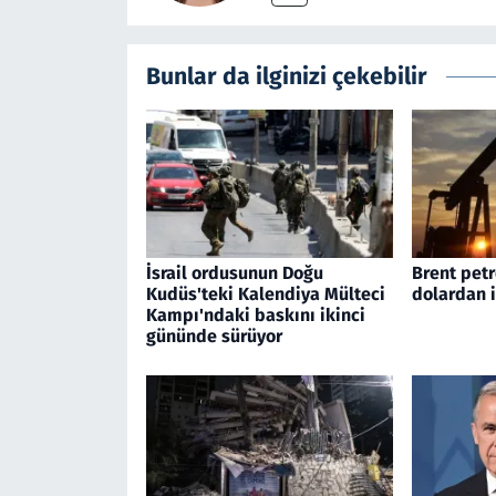
Bunlar da ilginizi çekebilir
İsrail ordusunun Doğu
Brent petr
Kudüs'teki Kalendiya Mülteci
dolardan 
Kampı'ndaki baskını ikinci
gününde sürüyor