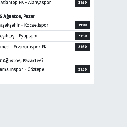
aziantep FK - Alanyaspor
21:30
6 Ağustos, Pazar
aşakşehir - Kocaelispor
19:00
eşiktaş - Eyüpspor
21:30
med - Erzurumspor FK
21:30
7 Ağustos, Pazartesi
amsunspor - Göztepe
21:30