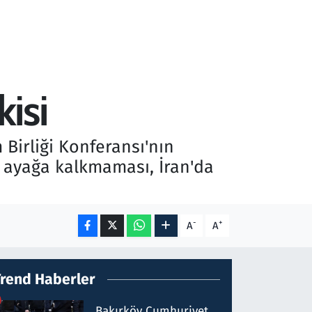
kisi
Birliği Konferansı'nın
in ayağa kalkmaması, İran'da
-
+
A
A
Trend Haberler
Bakırköy Cumhuriyet