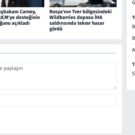
G
şbakanı Carney,
Rusya'nın Tver bölgesindeki
1
 UCM'ye desteğinin
Wildberries deposu İHA
ğunu açıkladı
saldırısında tekrar hasar
B
gördü
B
A
1
S