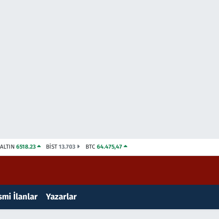
ALTIN
6518.23
BİST
13.703
BTC
64.475,47
mi İlanlar
Yazarlar