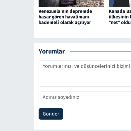
Venezuela'nın depremde
Kanada Ba
hasar gören havalimanı
ülkesinin
kademeli olarak açılıyor
"net" oldu
Yorumlar
Gönder