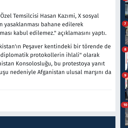
 Özel Temsilcisi Hasan Kazımi, X sosyal
n yasaklanması bahane edilerek
7
lması kabul edilemez." açıklamasını yaptı.
kistan'ın Peşaver kentindeki bir törende de
8
iplomatik protokollerin ihlali" olarak
anistan Konsolosluğu, bu protestoya yanıt
ruşu nedeniyle Afganistan ulusal marşını da
9
10