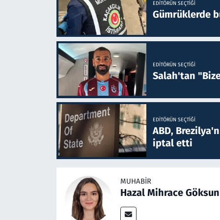
EDITÖRÜN SEÇTIĞI
Gümrüklerde bu 
EDITÖRÜN SEÇTIĞI
Salah'tan "Biz
EDITÖRÜN SEÇTIĞI
ABD, Brezilya'
iptal etti
MUHABIR
Hazal Mihrace Göksun