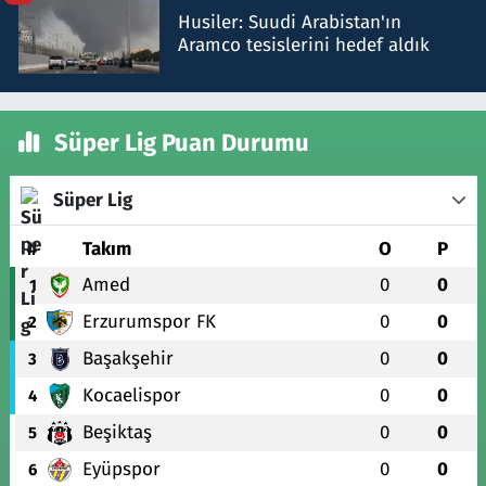
Husiler: Suudi Arabistan'ın
Aramco tesislerini hedef aldık
Süper Lig Puan Durumu
Süper Lig
#
Takım
O
P
Amed
0
0
1
Erzurumspor FK
0
0
2
Başakşehir
0
0
3
Kocaelispor
0
0
4
Beşiktaş
0
0
5
Eyüpspor
0
0
6