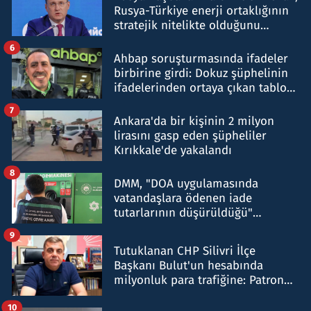
Rusya-Türkiye enerji ortaklığının
stratejik nitelikte olduğunu
belirtti
6
Ahbap soruşturmasında ifadeler
birbirine girdi: Dokuz şüphelinin
ifadelerinden ortaya çıkan tablo
şok etti
7
Ankara'da bir kişinin 2 milyon
lirasını gasp eden şüpheliler
Kırıkkale'de yakalandı
8
DMM, "DOA uygulamasında
vatandaşlara ödenen iade
tutarlarının düşürüldüğü"
iddiasını yalanladı
9
Tutuklanan CHP Silivri İlçe
Başkanı Bulut'un hesabında
milyonluk para trafiğine: Patron
talimat verdi, ben gönderdim
10