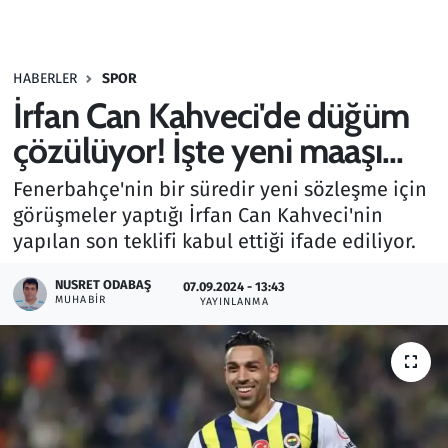
Gündem
HABERLER
SPOR
Haber
İrfan Can Kahveci'de düğüm
Kültür Sanat
çözülüyor! İşte yeni maaşı...
Fenerbahçe'nin bir süredir yeni sözleşme için
Kurumsal Haberler
görüşmeler yaptığı İrfan Can Kahveci'nin
yapılan son teklifi kabul ettiği ifade ediliyor.
Lezzet Durağı
NUSRET ODABAŞ
07.09.2024 - 13:43
Memur ve Kamu
MUHABIR
YAYINLANMA
Otomobil
Oyun
Ramazan