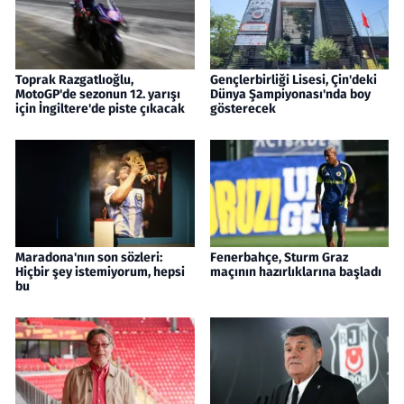
Toprak Razgatlıoğlu,
Gençlerbirliği Lisesi, Çin'deki
MotoGP'de sezonun 12. yarışı
Dünya Şampiyonası'nda boy
için İngiltere'de piste çıkacak
gösterecek
Maradona'nın son sözleri:
Fenerbahçe, Sturm Graz
Hiçbir şey istemiyorum, hepsi
maçının hazırlıklarına başladı
bu