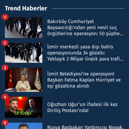
Trend Haberler
1
Bakırköy Cumhuriyet
Başsavcılığı'ndan yeni nesil suç
örgütlerine operasyon: 50 şüpheli
hakkında gözaltı kararı
2
İzmir merkezli yasa dışı bahis
operasyonunda 34 gözaltı:
Yaklaşık 2 Milyar liralık para trafiği
tespit edildi
3
İzmit Belediyesi'ne operasyon!
Başkan Fatma Kaplan Hürriyet ve
eşi gözaltına alındı
4
Oğuzhan Uğur’un ifadesi ilk kez
Diriliş Postası'nda!
5
Rusya Başbakan Yardımcısı Novak,