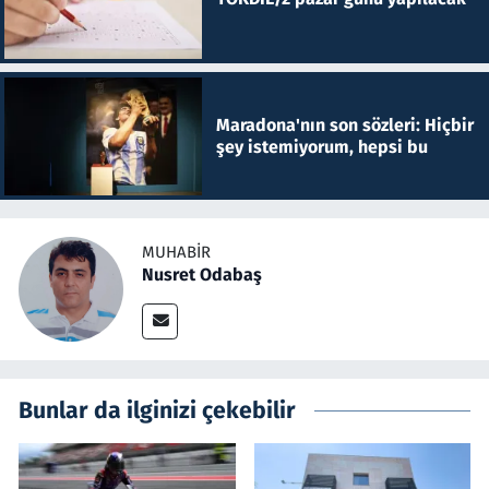
Maradona'nın son sözleri: Hiçbir
şey istemiyorum, hepsi bu
MUHABIR
Nusret Odabaş
Bunlar da ilginizi çekebilir