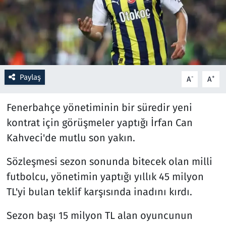
Resmi İlanlar
Rüya Tabirleri
Sağlık
Paylaş
-
+
A
A
Savunma Sanayi
Fenerbahçe yönetiminin bir süredir yeni
kontrat için görüşmeler yaptığı İrfan Can
Seçim 2023
Kahveci'de mutlu son yakın.
Spor
Sözleşmesi sezon sonunda bitecek olan milli
futbolcu, yönetimin yaptığı yıllık 45 milyon
Teknoloji ve Bilim
TL'yi bulan teklif karşısında inadını kırdı.
Televizyon
Sezon başı 15 milyon TL alan oyuncunun