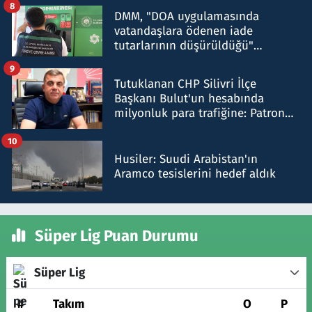
8
DMM, "DOA uygulamasında
vatandaşlara ödenen iade
tutarlarının düşürüldüğü"
iddiasını yalanladı
9
Tutuklanan CHP Silivri İlçe
Başkanı Bulut'un hesabında
milyonluk para trafiğine: Patron
talimat verdi, ben gönderdim
10
Husiler: Suudi Arabistan'ın
Aramco tesislerini hedef aldık
Süper Lig Puan Durumu
Süper Lig
#
Takım
O
P