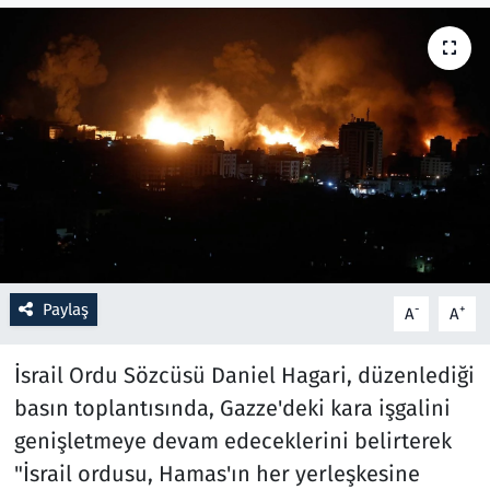
Resmi İlanlar
Rüya Tabirleri
Sağlık
Savunma Sanayi
Seçim 2023
Paylaş
-
+
A
A
Spor
İsrail Ordu Sözcüsü Daniel Hagari, düzenlediği
Teknoloji ve Bilim
basın toplantısında, Gazze'deki kara işgalini
genişletmeye devam edeceklerini belirterek
Televizyon
"İsrail ordusu, Hamas'ın her yerleşkesine