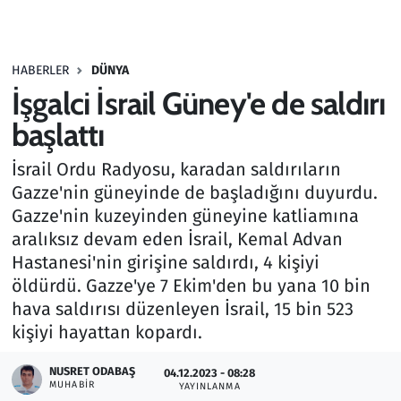
Gündem
HABERLER
DÜNYA
Haber
İşgalci İsrail Güney'e de saldırı
Kültür Sanat
başlattı
İsrail Ordu Radyosu, karadan saldırıların
Kurumsal Haberler
Gazze'nin güneyinde de başladığını duyurdu.
Gazze'nin kuzeyinden güneyine katliamına
Lezzet Durağı
aralıksız devam eden İsrail, Kemal Advan
Memur ve Kamu
Hastanesi'nin girişine saldırdı, 4 kişiyi
öldürdü. Gazze'ye 7 Ekim'den bu yana 10 bin
Otomobil
hava saldırısı düzenleyen İsrail, 15 bin 523
kişiyi hayattan kopardı.
Oyun
NUSRET ODABAŞ
04.12.2023 - 08:28
MUHABIR
YAYINLANMA
Ramazan