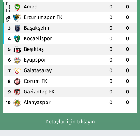
Amed
0
0
1
Erzurumspor FK
0
0
2
Başakşehir
0
0
3
Kocaelispor
0
0
4
Beşiktaş
0
0
5
Eyüpspor
0
0
6
Galatasaray
0
0
7
Çorum FK
0
0
8
Gaziantep FK
0
0
9
Alanyaspor
0
0
10
Detaylar için tıklayın