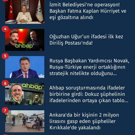
İzmit Belediyesi'ne operasyon!
Başkan Fatma Kaplan Hürriyet ve
eşi gözaltına alındı
4
Oğuzhan Uğur’un ifadesi ilk kez
Diriliş Postası'nda!
5
Rusya Başbakan Yardımcısı Novak,
Rusya-Türkiye enerji ortaklığının
stratejik nitelikte olduğunu
belirtti
6
Ahbap soruşturmasında ifadeler
birbirine girdi: Dokuz şüphelinin
ifadelerinden ortaya çıkan tablo
şok etti
7
Ankara'da bir kişinin 2 milyon
lirasını gasp eden şüpheliler
Kırıkkale'de yakalandı