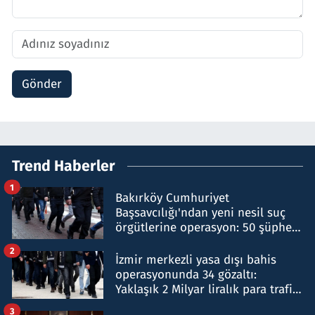
Gönder
Trend Haberler
1
Bakırköy Cumhuriyet
Başsavcılığı'ndan yeni nesil suç
örgütlerine operasyon: 50 şüpheli
hakkında gözaltı kararı
2
İzmir merkezli yasa dışı bahis
operasyonunda 34 gözaltı:
Yaklaşık 2 Milyar liralık para trafiği
tespit edildi
3