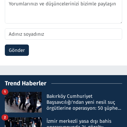
Gönder
Trend Haberler
1
Bakırköy Cumhuriyet
Başsavcılığı'ndan yeni nesil suç
örgütlerine operasyon: 50 şüpheli
hakkında gözaltı kararı
2
İzmir merkezli yasa dışı bahis