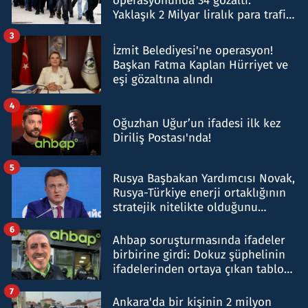
operasyonunda 34 gözaltı:
Yaklaşık 2 Milyar liralık para trafiği
tespit edildi
3
İzmit Belediyesi'ne operasyon!
Başkan Fatma Kaplan Hürriyet ve
eşi gözaltına alındı
4
Oğuzhan Uğur’un ifadesi ilk kez
Diriliş Postası'nda!
5
Rusya Başbakan Yardımcısı Novak,
Rusya-Türkiye enerji ortaklığının
stratejik nitelikte olduğunu
belirtti
6
Ahbap soruşturmasında ifadeler
birbirine girdi: Dokuz şüphelinin
ifadelerinden ortaya çıkan tablo
şok etti
7
Ankara'da bir kişinin 2 milyon