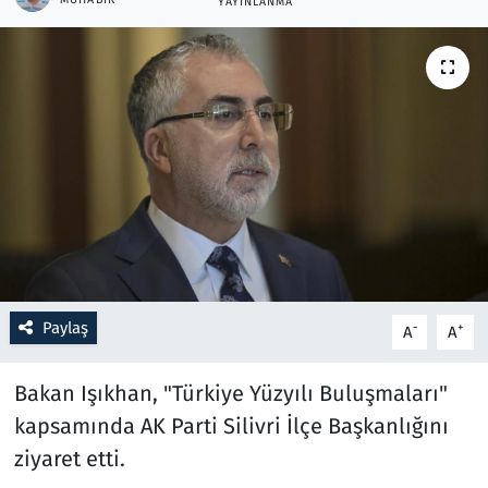
YAYINLANMA
Resmi İlanlar
Rüya Tabirleri
Sağlık
Savunma Sanayi
Seçim 2023
Spor
Paylaş
-
+
A
A
Teknoloji ve Bilim
Bakan Işıkhan, "Türkiye Yüzyılı Buluşmaları"
kapsamında AK Parti Silivri İlçe Başkanlığını
Televizyon
ziyaret etti.