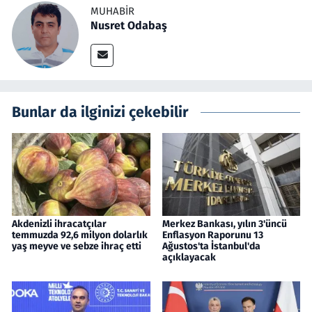
MUHABIR
Nusret Odabaş
Bunlar da ilginizi çekebilir
Akdenizli ihracatçılar
Merkez Bankası, yılın 3'üncü
temmuzda 92,6 milyon dolarlık
Enflasyon Raporunu 13
yaş meyve ve sebze ihraç etti
Ağustos'ta İstanbul'da
açıklayacak