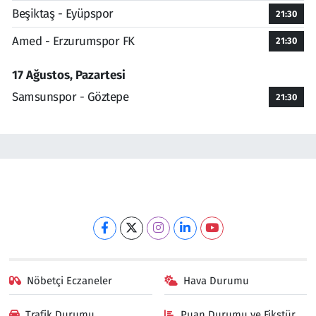
Beşiktaş - Eyüpspor
21:30
Amed - Erzurumspor FK
21:30
17 Ağustos, Pazartesi
Samsunspor - Göztepe
21:30
Nöbetçi Eczaneler
Hava Durumu
Trafik Durumu
Puan Durumu ve Fikstür