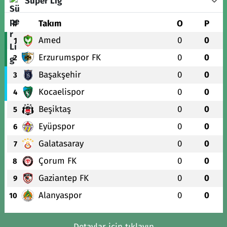
Süper Lig
#
Takım
O
P
Amed
0
0
1
Erzurumspor FK
0
0
2
Başakşehir
0
0
3
Kocaelispor
0
0
4
Beşiktaş
0
0
5
Eyüpspor
0
0
6
Galatasaray
0
0
7
Çorum FK
0
0
8
Gaziantep FK
0
0
9
Alanyaspor
0
0
10
Detaylar için tıklayın