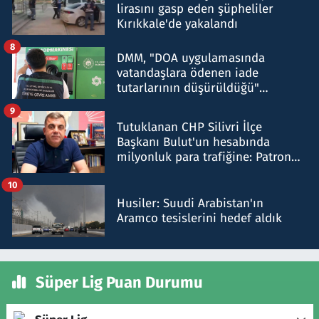
lirasını gasp eden şüpheliler
Kırıkkale'de yakalandı
8
DMM, "DOA uygulamasında
vatandaşlara ödenen iade
tutarlarının düşürüldüğü"
iddiasını yalanladı
9
Tutuklanan CHP Silivri İlçe
Başkanı Bulut'un hesabında
milyonluk para trafiğine: Patron
talimat verdi, ben gönderdim
10
Husiler: Suudi Arabistan'ın
Aramco tesislerini hedef aldık
Süper Lig Puan Durumu