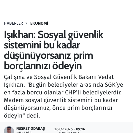
Gündem
HABERLER
EKONOMI
Haber
Işıkhan: Sosyal güvenlik
Kültür Sanat
sistemini bu kadar
düşünüyorsanız prim
Kurumsal Haberler
borçlarınızı ödeyin
Lezzet Durağı
Çalışma ve Sosyal Güvenlik Bakanı Vedat
Işıkhan, "Bugün belediyeler arasında SGK’ye
Memur ve Kamu
en fazla borcu olanlar CHP’li belediyelerdir.
Madem sosyal güvenlik sistemini bu kadar
Otomobil
düşünüyorsunuz, önce prim borçlarınızı
ödeyin" dedi.
Oyun
NUSRET ODABAŞ
26.09.2025 - 09:14
Ramazan
MUHABIR