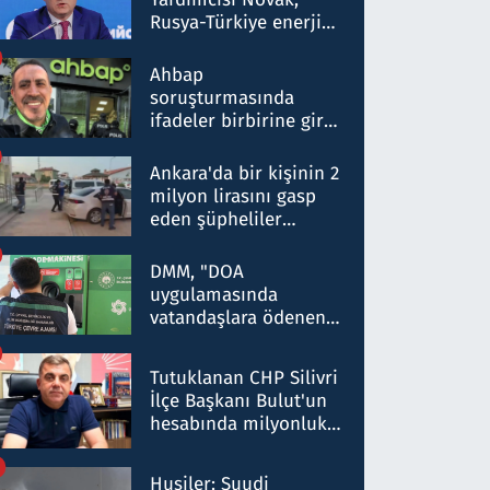
Rusya-Türkiye enerji
ortaklığının stratejik
nitelikte olduğunu
Ahbap
belirtti
soruşturmasında
ifadeler birbirine girdi:
Dokuz şüphelinin
ifadelerinden ortaya
Ankara'da bir kişinin 2
çıkan tablo şok etti
milyon lirasını gasp
eden şüpheliler
Kırıkkale'de yakalandı
DMM, "DOA
uygulamasında
vatandaşlara ödenen
iade tutarlarının
düşürüldüğü" iddiasını
Tutuklanan CHP Silivri
yalanladı
İlçe Başkanı Bulut'un
hesabında milyonluk
para trafiğine: Patron
talimat verdi, ben
Husiler: Suudi