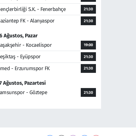
ençlerbirliği S.K. - Fenerbahçe
21:30
aziantep FK - Alanyaspor
21:30
6 Ağustos, Pazar
aşakşehir - Kocaelispor
19:00
eşiktaş - Eyüpspor
21:30
med - Erzurumspor FK
21:30
7 Ağustos, Pazartesi
amsunspor - Göztepe
21:30