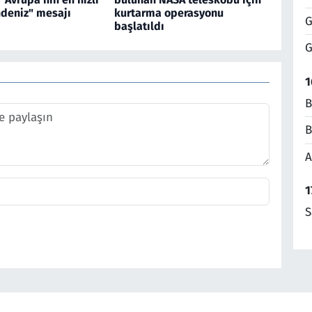
ndeniz" mesajı
kurtarma operasyonu
G
başlatıldı
G
1
B
B
A
1
S