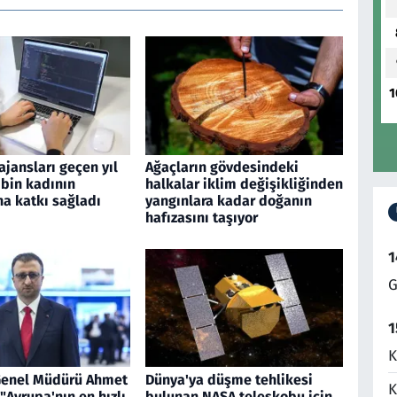
1
jansları geçen yıl
Ağaçların gövdesindeki
 bin kadının
halkalar iklim değişikliğinden
a katkı sağladı
yangınlara kadar doğanın
hafızasını taşıyor
1
G
1
K
Genel Müdürü Ahmet
Dünya'ya düşme tehlikesi
K
"Avrupa'nın en hızlı
bulunan NASA teleskobu için