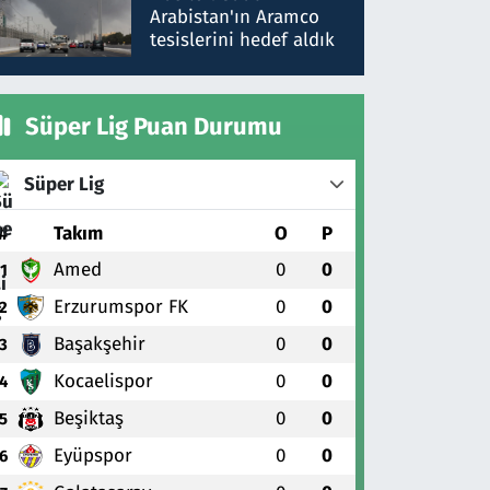
gönderdim
Arabistan'ın Aramco
tesislerini hedef aldık
Süper Lig Puan Durumu
Süper Lig
#
Takım
O
P
Amed
0
0
1
Erzurumspor FK
0
0
2
Başakşehir
0
0
3
Kocaelispor
0
0
4
Beşiktaş
0
0
5
Eyüpspor
0
0
6