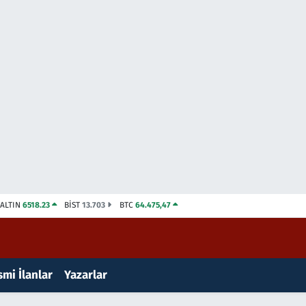
ALTIN
6518.23
BİST
13.703
BTC
64.475,47
mi İlanlar
Yazarlar