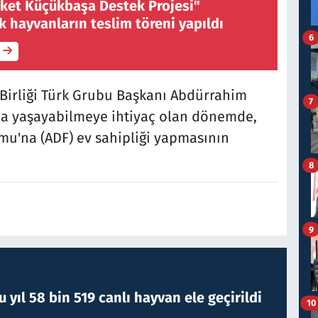
eket Küçükbaşa Destek Projesi"
 hayvanların teslim töreni yapıldı
6
o Birliği Türk Grubu Başkanı Abdürrahim
7
rada yaşayabilmeye ihtiyaç olan dönemde,
mu'na (ADF) ev sahipliği yapmasının
8
9
yıl 58 bin 519 canlı hayvan ele geçirildi
10