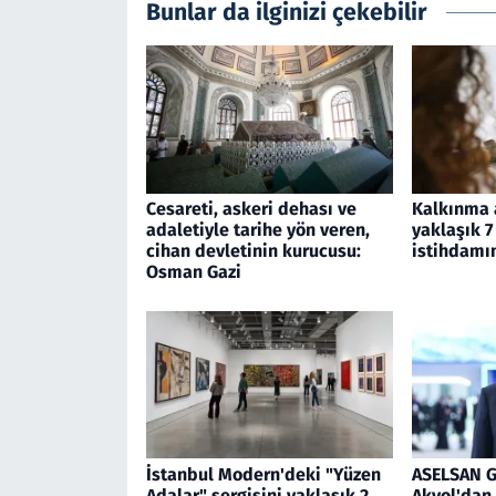
Bunlar da ilginizi çekebilir
Cesareti, askeri dehası ve
Kalkınma a
adaletiyle tarihe yön veren,
yaklaşık 7
cihan devletinin kurucusu:
istihdamın
Osman Gazi
İstanbul Modern'deki "Yüzen
ASELSAN 
Adalar" sergisini yaklaşık 2
Akyol'dan 