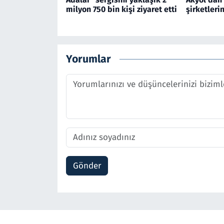
milyon 750 bin kişi ziyaret etti
şirketleri
Yorumlar
Gönder