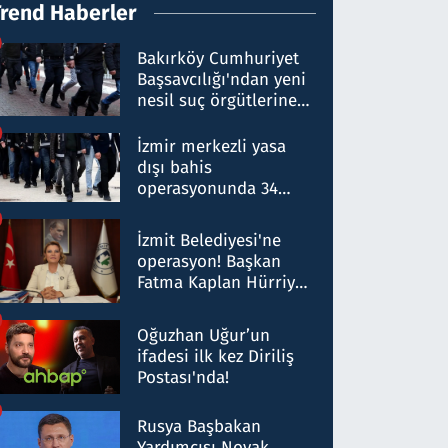
Trend Haberler
Bakırköy Cumhuriyet
Başsavcılığı'ndan yeni
nesil suç örgütlerine
operasyon: 50 şüpheli
hakkında gözaltı kararı
İzmir merkezli yasa
dışı bahis
operasyonunda 34
gözaltı: Yaklaşık 2
Milyar liralık para
İzmit Belediyesi'ne
trafiği tespit edildi
operasyon! Başkan
Fatma Kaplan Hürriyet
ve eşi gözaltına alındı
Oğuzhan Uğur’un
ifadesi ilk kez Diriliş
Postası'nda!
Rusya Başbakan
Yardımcısı Novak,