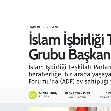
Resmi İlanlar
Rüya Tabirleri
HABERLER
GENEL
İslam İşbirliği
Sağlık
Grubu Başkanı
Savunma Sanayi
Seçim 2023
İslam İşbirliği Teşkilatı Par
beraberliğe, bir arada yaşay
Spor
Forumu'na (ADF) ev sahipliği
Teknoloji ve Bilim
SAMET TUNÇ
19.04.2026 - 13:55
1 D
EDITÖR
YAYINLANMA
OKUNMA 
Televizyon