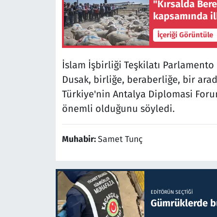
"Kırsalda Ber
kapsamında ilk
İçeriği Görüntüle
İslam İşbirliği Teşkilatı Parlament
Dusak, birliğe, beraberliğe, bir a
Türkiye'nin Antalya Diplomasi Foru
önemli olduğunu söyledi.
Muhabir:
Samet Tunç
EDITÖRÜN SEÇTIĞI
Gümrüklerde bu 