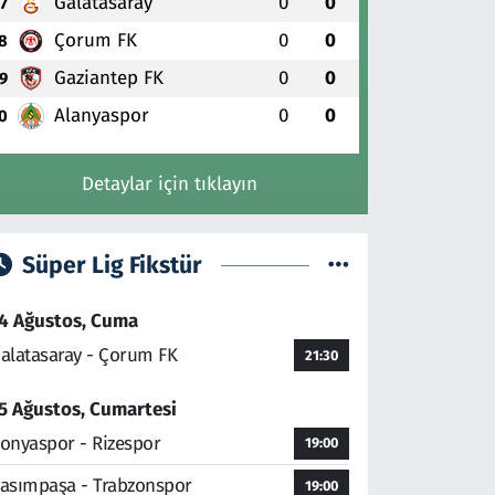
Galatasaray
0
0
7
Çorum FK
0
0
8
Gaziantep FK
0
0
9
Alanyaspor
0
0
0
Detaylar için tıklayın
Süper Lig Fikstür
4 Ağustos, Cuma
alatasaray - Çorum FK
21:30
5 Ağustos, Cumartesi
onyaspor - Rizespor
19:00
asımpaşa - Trabzonspor
19:00