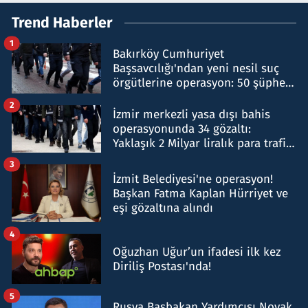
Trend Haberler
1
Bakırköy Cumhuriyet
Başsavcılığı'ndan yeni nesil suç
örgütlerine operasyon: 50 şüpheli
hakkında gözaltı kararı
2
İzmir merkezli yasa dışı bahis
operasyonunda 34 gözaltı:
Yaklaşık 2 Milyar liralık para trafiği
tespit edildi
3
İzmit Belediyesi'ne operasyon!
Başkan Fatma Kaplan Hürriyet ve
eşi gözaltına alındı
4
Oğuzhan Uğur’un ifadesi ilk kez
Diriliş Postası'nda!
5
Rusya Başbakan Yardımcısı Novak,