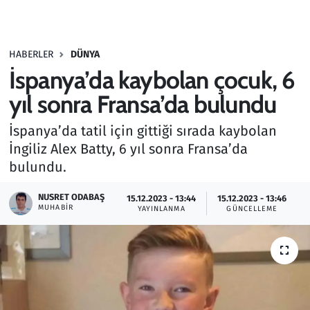
Gündem
HABERLER
DÜNYA
Haber
İspanya’da kaybolan çocuk, 6
Kültür Sanat
yıl sonra Fransa’da bulundu
İspanya’da tatil için gittiği sırada kaybolan
Kurumsal Haberler
İngiliz Alex Batty, 6 yıl sonra Fransa’da
bulundu.
Lezzet Durağı
NUSRET ODABAŞ
15.12.2023 - 13:44
15.12.2023 - 13:46
Memur ve Kamu
MUHABIR
YAYINLANMA
GÜNCELLEME
Otomobil
Oyun
Ramazan