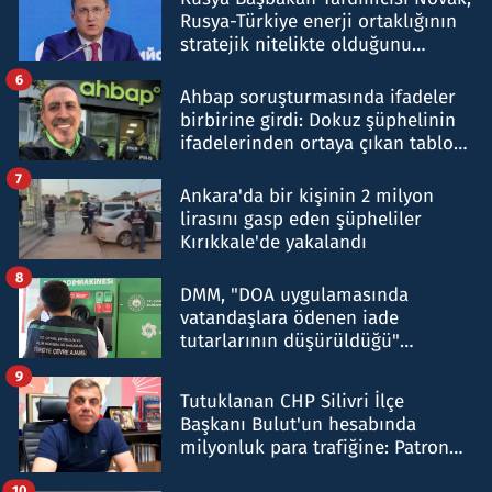
Rusya-Türkiye enerji ortaklığının
stratejik nitelikte olduğunu
belirtti
6
Ahbap soruşturmasında ifadeler
birbirine girdi: Dokuz şüphelinin
ifadelerinden ortaya çıkan tablo
şok etti
7
Ankara'da bir kişinin 2 milyon
lirasını gasp eden şüpheliler
Kırıkkale'de yakalandı
8
DMM, "DOA uygulamasında
vatandaşlara ödenen iade
tutarlarının düşürüldüğü"
iddiasını yalanladı
9
Tutuklanan CHP Silivri İlçe
Başkanı Bulut'un hesabında
milyonluk para trafiğine: Patron
talimat verdi, ben gönderdim
10