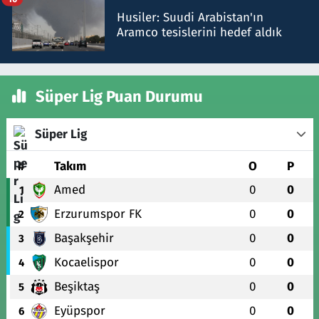
Husiler: Suudi Arabistan'ın
Aramco tesislerini hedef aldık
Süper Lig Puan Durumu
Süper Lig
#
Takım
O
P
Amed
0
0
1
Erzurumspor FK
0
0
2
Başakşehir
0
0
3
Kocaelispor
0
0
4
Beşiktaş
0
0
5
Eyüpspor
0
0
6