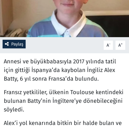
Resmi İlanlar
Rüya Tabirleri
Sağlık
Paylaş
-
+
A
A
Savunma Sanayi
Annesi ve büyükbabasıyla 2017 yılında tatil
için gittiği İspanya’da kaybolan İngiliz Alex
Seçim 2023
Batty, 6 yıl sonra Fransa’da bulundu.
Spor
Fransız yetkililer, ülkenin Toulouse kentindeki
bulunan Batty’nin İngiltere’ye dönebileceğini
Teknoloji ve Bilim
söyledi.
Televizyon
Alex’i yol kenarında bitkin bir halde bulan ve