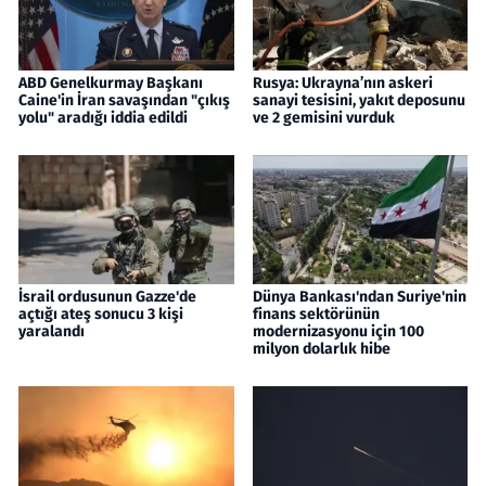
ABD Genelkurmay Başkanı
Rusya: Ukrayna’nın askeri
Caine'in İran savaşından "çıkış
sanayi tesisini, yakıt deposunu
yolu" aradığı iddia edildi
ve 2 gemisini vurduk
İsrail ordusunun Gazze'de
Dünya Bankası'ndan Suriye'nin
açtığı ateş sonucu 3 kişi
finans sektörünün
yaralandı
modernizasyonu için 100
milyon dolarlık hibe