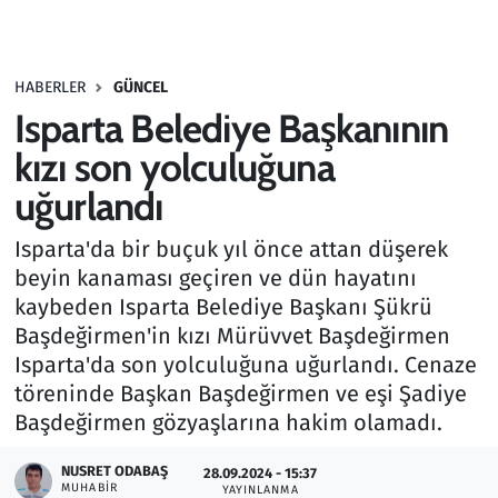
Gündem
HABERLER
GÜNCEL
Haber
Isparta Belediye Başkanının
Kültür Sanat
kızı son yolculuğuna
uğurlandı
Kurumsal Haberler
Isparta'da bir buçuk yıl önce attan düşerek
Lezzet Durağı
beyin kanaması geçiren ve dün hayatını
kaybeden Isparta Belediye Başkanı Şükrü
Memur ve Kamu
Başdeğirmen'in kızı Mürüvvet Başdeğirmen
Isparta'da son yolculuğuna uğurlandı. Cenaze
Otomobil
töreninde Başkan Başdeğirmen ve eşi Şadiye
Başdeğirmen gözyaşlarına hakim olamadı.
Oyun
NUSRET ODABAŞ
28.09.2024 - 15:37
MUHABIR
Ramazan
YAYINLANMA