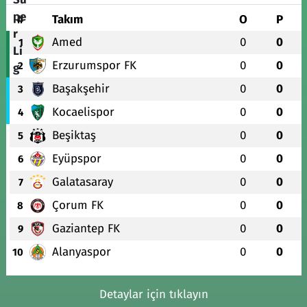
#
Takım
O
P
Amed
0
0
1
Erzurumspor FK
0
0
2
Başakşehir
0
0
3
Kocaelispor
0
0
4
Beşiktaş
0
0
5
Eyüpspor
0
0
6
Galatasaray
0
0
7
Çorum FK
0
0
8
Gaziantep FK
0
0
9
Alanyaspor
0
0
10
Detaylar için tıklayın