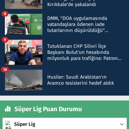
Kırıkkale'de yakalandı
8
DMM, "DOA uygulamasında
vatandaşlara ödenen iade
tutarlarının düşürüldüğü"
iddiasını yalanladı
9
Tutuklanan CHP Silivri İlçe
Başkanı Bulut'un hesabında
milyonluk para trafiğine: Patron
talimat verdi, ben gönderdim
10
Husiler: Suudi Arabistan'ın
Aramco tesislerini hedef aldık
Süper Lig Puan Durumu
Süper Lig