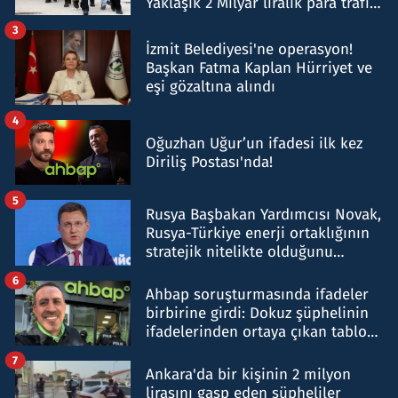
Yaklaşık 2 Milyar liralık para trafiği
tespit edildi
3
İzmit Belediyesi'ne operasyon!
Başkan Fatma Kaplan Hürriyet ve
eşi gözaltına alındı
4
Oğuzhan Uğur’un ifadesi ilk kez
Diriliş Postası'nda!
5
Rusya Başbakan Yardımcısı Novak,
Rusya-Türkiye enerji ortaklığının
stratejik nitelikte olduğunu
belirtti
6
Ahbap soruşturmasında ifadeler
birbirine girdi: Dokuz şüphelinin
ifadelerinden ortaya çıkan tablo
şok etti
7
Ankara'da bir kişinin 2 milyon
lirasını gasp eden şüpheliler