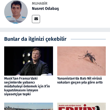
MUHABIR
Nusret Odabaş
Bunlar da ilginizi çekebilir
Musk’tan Fransa'daki
Yunanistan'da Batı Nil virüsü
seçimlerde yabancı
vakaları geçen yıla göre arttı
müdahaleyi önlemek için X’in
kapatılmasını isteyen
siyasetçiye tepki