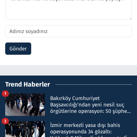
Gönder
Trend Haberler
1
Bakırköy Cumhuriyet
Başsavcılığı'ndan yeni nesil suç
örgütlerine operasyon: 50 şüpheli
hakkında gözaltı kararı
2
İzmir merkezli yasa dışı bahis
operasyonunda 34 gözaltı: