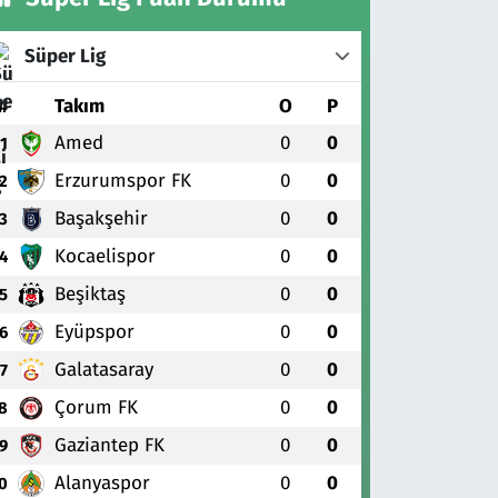
Süper Lig
#
Takım
O
P
Amed
0
0
1
Erzurumspor FK
0
0
2
Başakşehir
0
0
3
Kocaelispor
0
0
4
Beşiktaş
0
0
5
Eyüpspor
0
0
6
Galatasaray
0
0
7
Çorum FK
0
0
8
Gaziantep FK
0
0
9
Alanyaspor
0
0
0