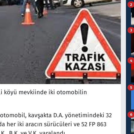
2
3
4
5
li köyü mevkiinde iki otomobilin
.
ı otomobil, kavşakta D.A. yönetimindeki 32
6
da her iki aracın sürücüleri ve 52 FP 863
., B.K. ve V.K. yaralandı.