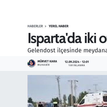
Resmi İlanlar
Rüya Tabirleri
HABERLER
YEREL HABER
Isparta'da iki 
Sağlık
Savunma Sanayi
Gelendost ilçesinde meydana g
Seçim 2023
MÜRVET KARA
12.09.2024 - 12:01
MUHABIR
YAYINLANMA
Spor
Teknoloji ve Bilim
Televizyon