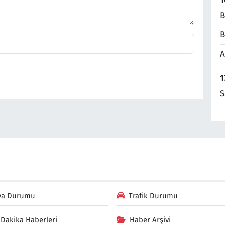
B
B
A
1
S
va Durumu
Trafik Durumu
Dakika Haberleri
Haber Arşivi