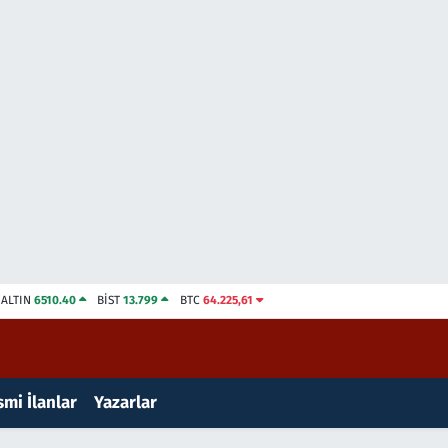
ALTIN
6510.40
BİST
13.799
BTC
64.225,61
mi İlanlar
Yazarlar