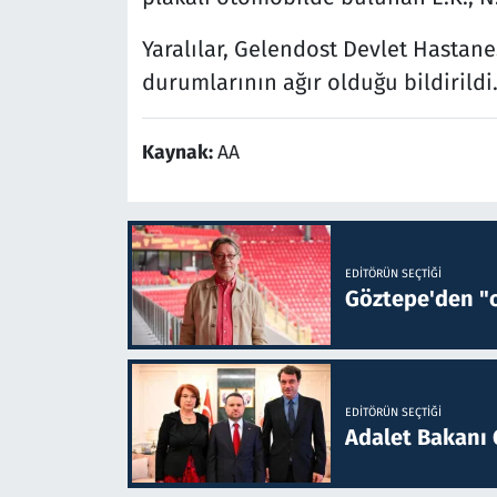
Yaralılar, Gelendost Devlet Hastanesi
durumlarının ağır olduğu bildirildi
Kaynak:
AA
EDITÖRÜN SEÇTIĞI
Göztepe'den "o
EDITÖRÜN SEÇTIĞI
Adalet Bakanı 