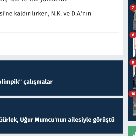
7
'ne kaldırılırken, N.K. ve D.A.'nın
.
8
9
limpik" çalışmalar
10
Gürlek, Uğur Mumcu'nun ailesiyle görüştü