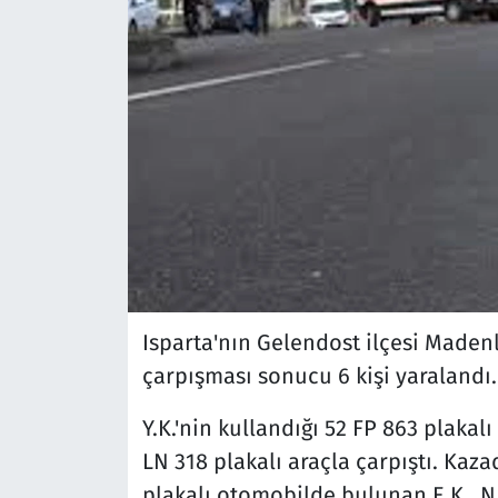
Isparta'nın Gelendost ilçesi Maden
çarpışması sonucu 6 kişi yaralandı
Y.K.'nin kullandığı 52 FP 863 plakal
LN 318 plakalı araçla çarpıştı. Kaza
plakalı otomobilde bulunan E.K., N.K