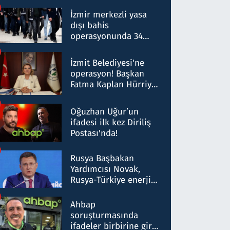
operasyon: 50 şüpheli
hakkında gözaltı kararı
İzmir merkezli yasa
dışı bahis
operasyonunda 34
gözaltı: Yaklaşık 2
Milyar liralık para
İzmit Belediyesi'ne
trafiği tespit edildi
operasyon! Başkan
Fatma Kaplan Hürriyet
ve eşi gözaltına alındı
Oğuzhan Uğur’un
ifadesi ilk kez Diriliş
Postası'nda!
Rusya Başbakan
Yardımcısı Novak,
Rusya-Türkiye enerji
ortaklığının stratejik
nitelikte olduğunu
Ahbap
belirtti
soruşturmasında
ifadeler birbirine girdi: