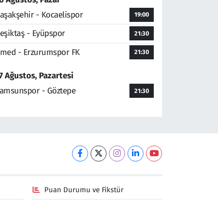
aşakşehir - Kocaelispor
19:00
eşiktaş - Eyüpspor
21:30
med - Erzurumspor FK
21:30
7 Ağustos, Pazartesi
amsunspor - Göztepe
21:30
Puan Durumu ve Fikstür