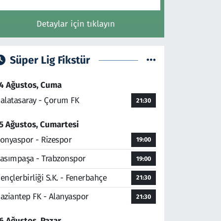
Detaylar için tıklayın
Süper Lig Fikstür
4 Ağustos, Cuma
alatasaray - Çorum FK
21:30
5 Ağustos, Cumartesi
onyaspor - Rizespor
19:00
asımpaşa - Trabzonspor
19:00
ençlerbirliği S.K. - Fenerbahçe
21:30
aziantep FK - Alanyaspor
21:30
6 Ağustos, Pazar