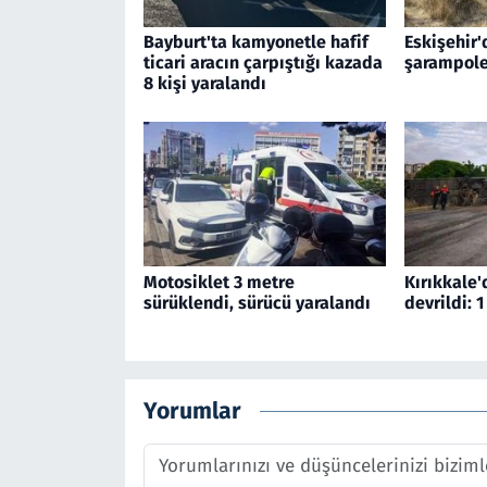
Bayburt'ta kamyonetle hafif
Eskişehir'
ticari aracın çarpıştığı kazada
şarampole
8 kişi yaralandı
Motosiklet 3 metre
Kırıkkale'
sürüklendi, sürücü yaralandı
devrildi: 1
Yorumlar