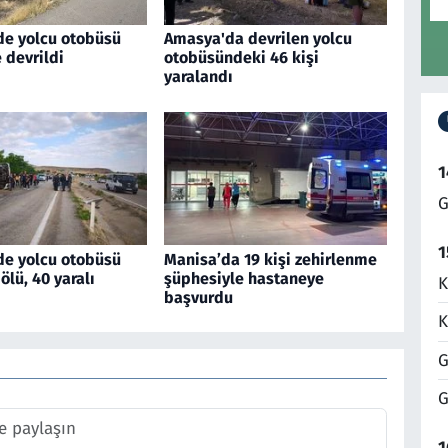
de yolcu otobüsü
Amasya'da devrilen yolcu
 devrildi
otobüsündeki 46 kişi
yaralandı
1
G
1
de yolcu otobüsü
Manisa’da 19 kişi zehirlenme
 ölü, 40 yaralı
şüphesiyle hastaneye
K
başvurdu
K
G
G
1