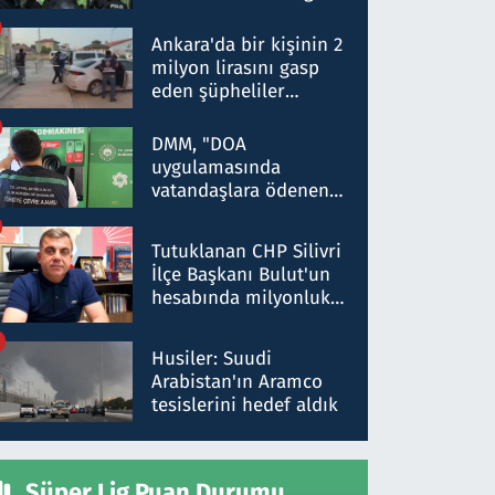
Dokuz şüphelinin
ifadelerinden ortaya
Ankara'da bir kişinin 2
çıkan tablo şok etti
milyon lirasını gasp
eden şüpheliler
Kırıkkale'de yakalandı
DMM, "DOA
uygulamasında
vatandaşlara ödenen
iade tutarlarının
düşürüldüğü" iddiasını
Tutuklanan CHP Silivri
yalanladı
İlçe Başkanı Bulut'un
hesabında milyonluk
para trafiğine: Patron
talimat verdi, ben
Husiler: Suudi
gönderdim
Arabistan'ın Aramco
tesislerini hedef aldık
Süper Lig Puan Durumu