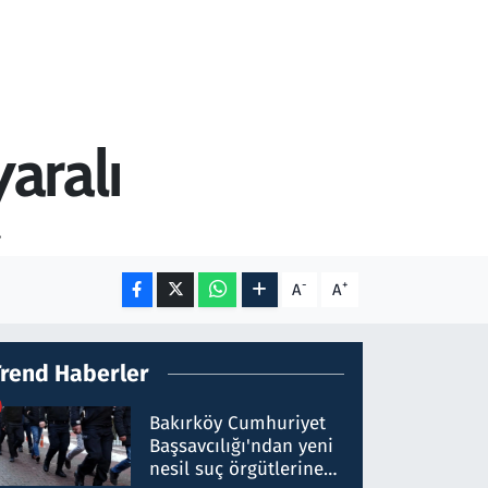
yaralı
.
-
+
A
A
Trend Haberler
Bakırköy Cumhuriyet
Başsavcılığı'ndan yeni
nesil suç örgütlerine