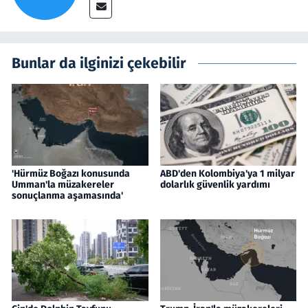
Bunlar da ilginizi çekebilir
'Hürmüz Boğazı konusunda
ABD'den Kolombiya'ya 1 milyar
Umman'la müzakereler
dolarlık güvenlik yardımı
sonuçlanma aşamasında'