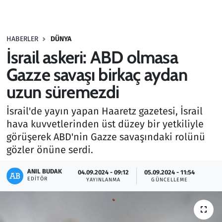
Gündem
HABERLER
DÜNYA
Haber
İsrail askeri: ABD olmasa
Kültür Sanat
Gazze savaşı birkaç aydan
uzun süremezdi
Kurumsal Haberler
İsrail'de yayın yapan Haaretz gazetesi, İsrail
Lezzet Durağı
hava kuvvetlerinden üst düzey bir yetkiliyle
görüşerek ABD'nin Gazze savaşındaki rolünü
Memur ve Kamu
gözler önüne serdi.
Otomobil
ANIL BUDAK
04.09.2024 - 09:12
05.09.2024 - 11:54
EDITÖR
YAYINLANMA
GÜNCELLEME
Oyun
Ramazan