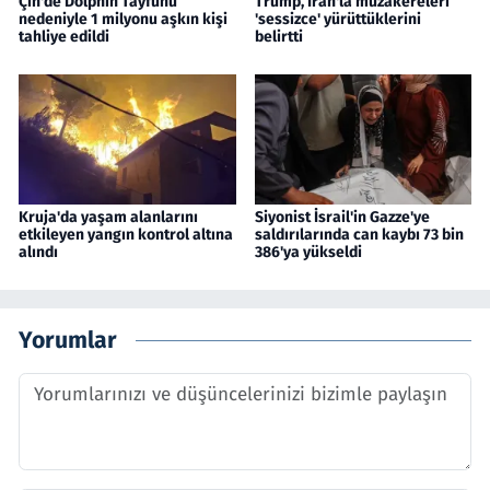
Çin'de Dolphin Tayfunu
Trump, İran'la müzakereleri
nedeniyle 1 milyonu aşkın kişi
'sessizce' yürüttüklerini
tahliye edildi
belirtti
Kruja'da yaşam alanlarını
Siyonist İsrail'in Gazze'ye
etkileyen yangın kontrol altına
saldırılarında can kaybı 73 bin
alındı
386'ya yükseldi
Yorumlar