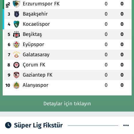
Erzurumspor FK
0
0
2
Başakşehir
0
0
3
Kocaelispor
0
0
4
Beşiktaş
0
0
5
Eyüpspor
0
0
6
Galatasaray
0
0
7
Çorum FK
0
0
8
Gaziantep FK
0
0
9
Alanyaspor
0
0
10
Detaylar için tıklayın
Süper Lig Fikstür