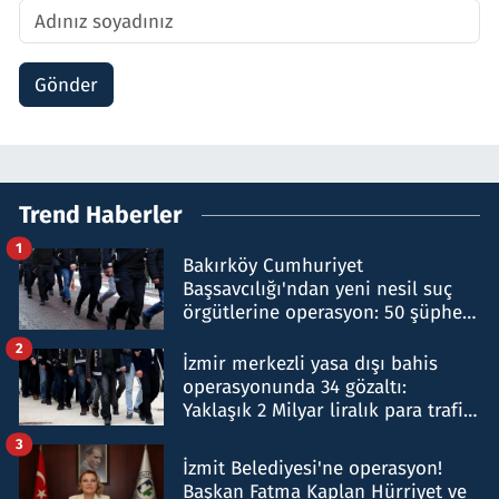
Gönder
Trend Haberler
1
Bakırköy Cumhuriyet
Başsavcılığı'ndan yeni nesil suç
örgütlerine operasyon: 50 şüpheli
hakkında gözaltı kararı
2
İzmir merkezli yasa dışı bahis
operasyonunda 34 gözaltı:
Yaklaşık 2 Milyar liralık para trafiği
tespit edildi
3
İzmit Belediyesi'ne operasyon!
Başkan Fatma Kaplan Hürriyet ve