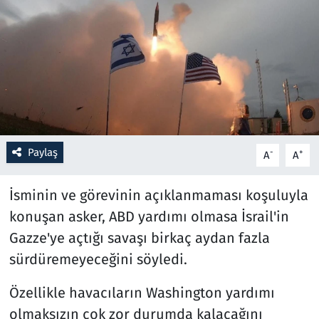
Resmi İlanlar
Rüya Tabirleri
Sağlık
Savunma Sanayi
Paylaş
-
+
A
A
Seçim 2023
İsminin ve görevinin açıklanmaması koşuluyla
Spor
konuşan asker, ABD yardımı olmasa İsrail'in
Gazze'ye açtığı savaşı birkaç aydan fazla
Teknoloji ve Bilim
sürdüremeyeceğini söyledi.
Televizyon
Özellikle havacıların Washington yardımı
olmaksızın çok zor durumda kalacağını