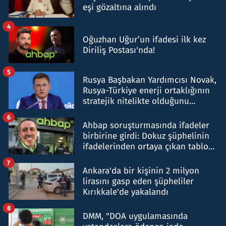
eşi gözaltına alındı
4
Oğuzhan Uğur’un ifadesi ilk kez
Diriliş Postası'nda!
5
Rusya Başbakan Yardımcısı Novak,
Rusya-Türkiye enerji ortaklığının
stratejik nitelikte olduğunu
belirtti
6
Ahbap soruşturmasında ifadeler
birbirine girdi: Dokuz şüphelinin
ifadelerinden ortaya çıkan tablo
şok etti
7
Ankara'da bir kişinin 2 milyon
lirasını gasp eden şüpheliler
Kırıkkale'de yakalandı
8
DMM, "DOA uygulamasında