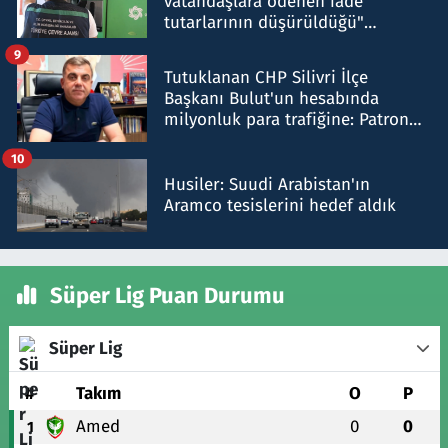
vatandaşlara ödenen iade
tutarlarının düşürüldüğü"
iddiasını yalanladı
9
Tutuklanan CHP Silivri İlçe
Başkanı Bulut'un hesabında
milyonluk para trafiğine: Patron
talimat verdi, ben gönderdim
10
Husiler: Suudi Arabistan'ın
Aramco tesislerini hedef aldık
Süper Lig Puan Durumu
Süper Lig
#
Takım
O
P
Amed
0
0
1