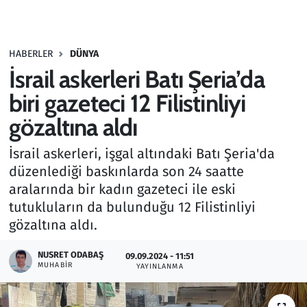
Gündem
HABERLER
DÜNYA
Haber
İsrail askerleri Batı Şeria’da
Kültür Sanat
biri gazeteci 12 Filistinliyi
gözaltına aldı
Kurumsal Haberler
İsrail askerleri, işgal altındaki Batı Şeria'da
Lezzet Durağı
düzenlediği baskınlarda son 24 saatte
aralarında bir kadın gazeteci ile eski
Memur ve Kamu
tutukluların da bulunduğu 12 Filistinliyi
gözaltına aldı.
Otomobil
NUSRET ODABAŞ
09.09.2024 - 11:51
MUHABIR
Oyun
YAYINLANMA
Ramazan