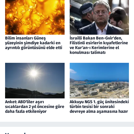
Bilim insanları Güneş
İsrailli Bakan Ben-Gvir'den,
yüzeyinin şimdiye kadarki en
Filistinli esirlerin kıyafetlerine
ayrıntılı görüntüsünü elde etti
ve Kur'an-ı Kerimlerine el
konulması talimatı
Anket: ABD'liler aşırı
Akkuyu NGS 1. güç ünitesindeki
sıcaklardan 2 yıl öncesine göre
türbin tesisi bir sonraki
daha fazla etkileniyor
devreye alma aşamasına hazır