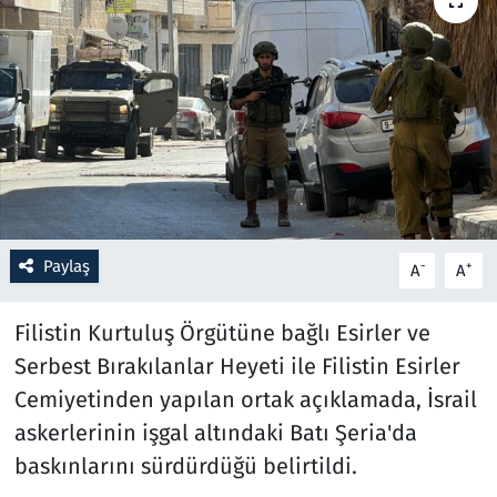
Resmi İlanlar
Rüya Tabirleri
Sağlık
Savunma Sanayi
Paylaş
-
+
A
A
Seçim 2023
Filistin Kurtuluş Örgütüne bağlı Esirler ve
Spor
Serbest Bırakılanlar Heyeti ile Filistin Esirler
Teknoloji ve Bilim
Cemiyetinden yapılan ortak açıklamada, İsrail
askerlerinin işgal altındaki Batı Şeria'da
Televizyon
baskınlarını sürdürdüğü belirtildi.