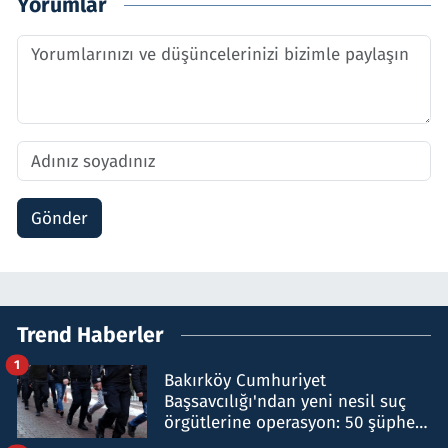
Yorumlar
Gönder
Trend Haberler
1
Bakırköy Cumhuriyet
Başsavcılığı'ndan yeni nesil suç
örgütlerine operasyon: 50 şüpheli
hakkında gözaltı kararı