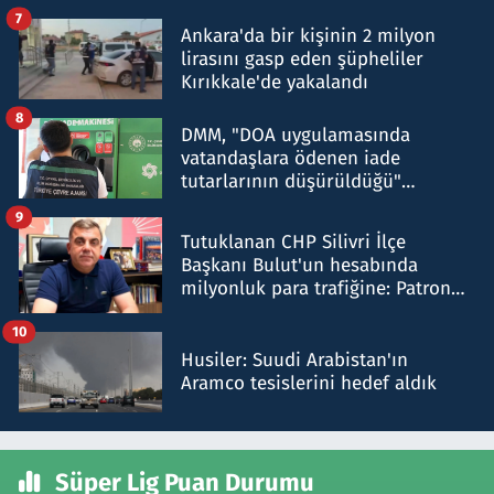
şok etti
7
Ankara'da bir kişinin 2 milyon
lirasını gasp eden şüpheliler
Kırıkkale'de yakalandı
8
DMM, "DOA uygulamasında
vatandaşlara ödenen iade
tutarlarının düşürüldüğü"
iddiasını yalanladı
9
Tutuklanan CHP Silivri İlçe
Başkanı Bulut'un hesabında
milyonluk para trafiğine: Patron
talimat verdi, ben gönderdim
10
Husiler: Suudi Arabistan'ın
Aramco tesislerini hedef aldık
Süper Lig Puan Durumu