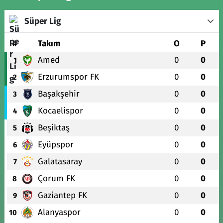
Süper Lig
#
Takım
O
P
Amed
0
0
1
Erzurumspor FK
0
0
2
Başakşehir
0
0
3
Kocaelispor
0
0
4
Beşiktaş
0
0
5
Eyüpspor
0
0
6
Galatasaray
0
0
7
Çorum FK
0
0
8
Gaziantep FK
0
0
9
Alanyaspor
0
0
10