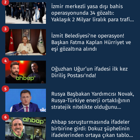
2
İzmir merkezli yasa dışı bahis
operasyonunda 34 gözaltı:
Yaklaşık 2 Milyar liralık para trafiği
tespit edildi
3
İzmit Belediyesi'ne operasyon!
Başkan Fatma Kaplan Hürriyet ve
eşi gözaltına alındı
4
Oğuzhan Uğur’un ifadesi ilk kez
Diriliş Postası'nda!
5
Rusya Başbakan Yardımcısı Novak,
Rusya-Türkiye enerji ortaklığının
stratejik nitelikte olduğunu
belirtti
6
Ahbap soruşturmasında ifadeler
birbirine girdi: Dokuz şüphelinin
ifadelerinden ortaya çıkan tablo